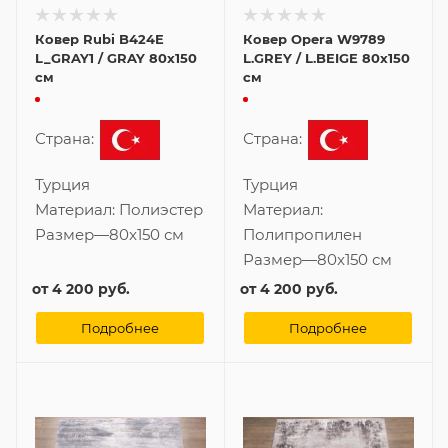
Ковер Rubi B424E
Ковер Opera W9789
L_GRAY1 / GRAY 80x150
L.GREY / L.BEIGE 80x150
см
см
Страна:
Страна:
Турция
Турция
Материал:
Полиэстер
Материал:
Размер
—
80x150 см
Полипропилен
Размер
—
80x150 см
от
4 200 руб.
от
4 200 руб.
Подробнее
Подробнее