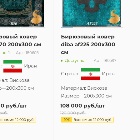
зовый ковер
Бирюзовый ковер
r70 200x300 см
diba af225 200x300
см
Арт.: 180605
но: 1
Арт.: 180597
Доступно: 1
:
Иран
Страна:
Иран
иал:
Вискоза
р
—
200x300 см
Материал:
Вискоза
Размер
—
200x300 см
00
руб.
/шт
108 000
руб.
/шт
руб.
120 000
руб.
кономия
12 000
руб.
-
10
%
Экономия
12 000
руб.