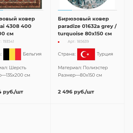
зовый ковер
Бирюзовый ковер
ai 4308 400
paradize 01632a grey /
00 см
turquoise 80x150 см
.: 193541
Арт.: 185639
:
Бельгия
Страна:
Турция
иал:
Шерсть
Материал:
Полиэстер
р
—
135x200 см
Размер
—
80x150 см
4
руб.
/шт
2 496
руб.
/шт