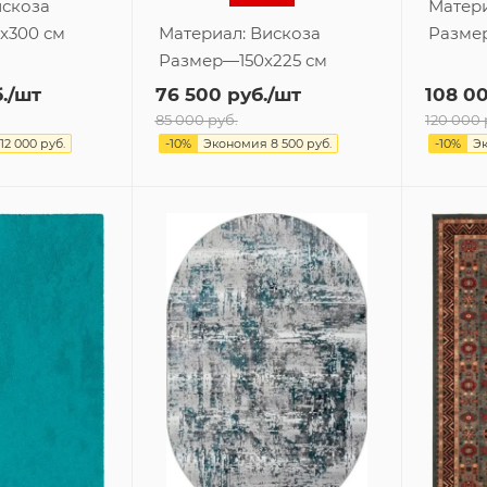
скоза
Матер
x300 см
Материал:
Вискоза
Разме
Размер
—
150x225 см
.
/шт
76 500
руб.
/шт
108 0
85 000
руб.
120 000
12 000
руб.
-
10
%
Экономия
8 500
руб.
-
10
%
Э