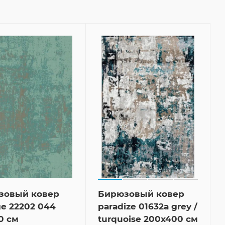
зовый ковер
Бирюзовый ковер
ge 22202 044
paradize 01632a grey /
0 см
turquoise 200x400 см