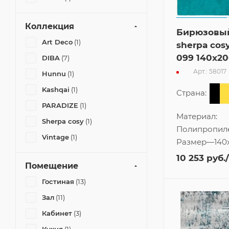
Коллекция
Бирюзовы
Art Deco
(1)
sherpa cos
099 140x20
DIBA
(7)
Арт.: 58017
Hunnu
(1)
Kashqai
(1)
Страна:
PARADIZE
(1)
Материал:
Sherpa cosy
(1)
Полипропил
Vintage
(1)
Размер
—
140
10 253
руб.
Помещение
Гостиная
(13)
Зал
(11)
Кабинет
(3)