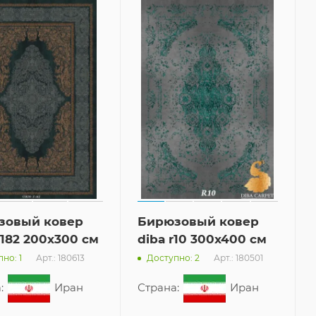
зовый ковер
Бирюзовый ковер
x182 200x300 см
diba r10 300x400 см
Арт.: 180613
Арт.: 180501
но: 1
Доступно: 2
:
Иран
Страна:
Иран