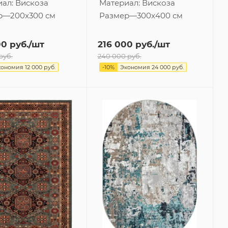
иал:
Вискоза
Материал:
Вискоза
р
—
200x300 см
Размер
—
300x400 см
00
руб.
/шт
216 000
руб.
/шт
руб.
240 000
руб.
кономия
12 000
руб.
-
10
%
Экономия
24 000
руб.