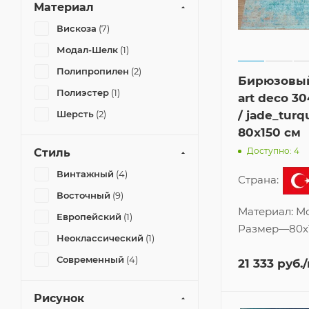
Фиолетовый
(1)
Материал
Вискоза
(7)
Модал-Шелк
(1)
Полипропилен
(2)
Бирюзовы
Полиэстер
(1)
art deco 3
/ jade_turq
Шерсть
(2)
80x150 см
Доступно: 4
Стиль
Винтажный
(4)
Страна:
Восточный
(9)
Материал:
М
Европейский
(1)
Размер
—
80x
Неоклассический
(1)
Современный
(4)
21 333
руб.
Рисунок