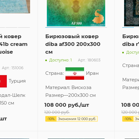
й ковер
Бирюзовый ковер
Бирю
041b cream
diba af300 200x300
diba 
uoise
см
Доступ
Арт.: 180603
Доступно: 1
Страна
Арт.: 151006
Страна:
Иран
Матер
Турция
Материал:
Вискоза
Разме
одал-Шелк
Размер
—
200x300 см
150 см
108 000
руб.
/шт
108 0
120 000
руб.
120 000
/шт
-
10
%
Экономия
12 000
руб.
-
10
%
Э