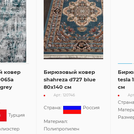
й ковер
Бирюзовый ковер
Бирю
0065a
shahreza d727 blue
tesla
 grey
80x140 см
см
Арт.: 120746
Арт
5
Страна:
Россия
Страна
Турция
Материал:
Матер
лиэстер
Полипропилен
Разме