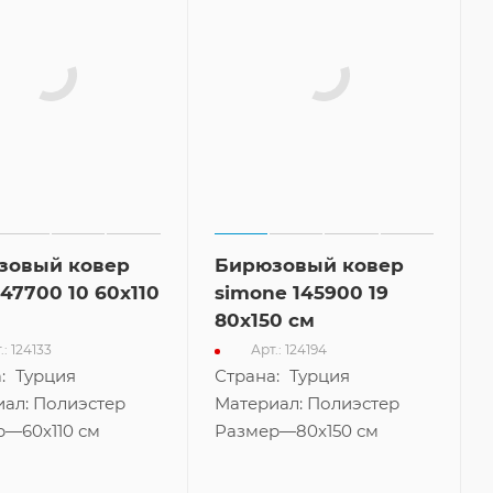
зовый ковер
Бирюзовый ковер
 147700 10 60x110
simone 145900 19
80x150 см
.: 124133
Арт.: 124194
:
Турция
Страна:
Турция
иал:
Полиэстер
Материал:
Полиэстер
р
—
60x110 см
Размер
—
80x150 см