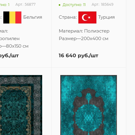
Арт.: 56877
Арт.: 185649
но: 1
Доступно: 11
:
Бельгия
Страна:
Турция
ал:
Материал:
Полиэстер
ропилен
Размер
—
200x400 см
р
—
80x150 см
уб.
/шт
16 640
руб.
/шт