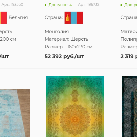
Арт.: 193550
Арт.: 196732
Доступно: 4
Доступ
Бельгия
Страна:
Страна
ерсть
Монголия
Матери
x200 см
Материал:
Шерсть
Полип
Размер
—
160x230 см
Разме
/шт
52 392
руб.
/шт
2 319
р