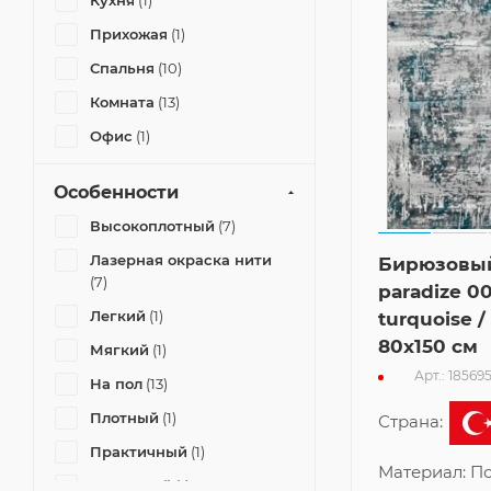
Кухня
(1)
Прихожая
(1)
Спальня
(10)
Комната
(13)
Офис
(1)
Особенности
Высокоплотный
(7)
Лазерная окраска нити
Бирюзовы
(7)
paradize 0
Легкий
(1)
turquoise /
80x150 см
Мягкий
(1)
Арт.: 18569
На пол
(13)
Плотный
(1)
Страна:
Практичный
(1)
Материал:
По
Пушистый
(1)