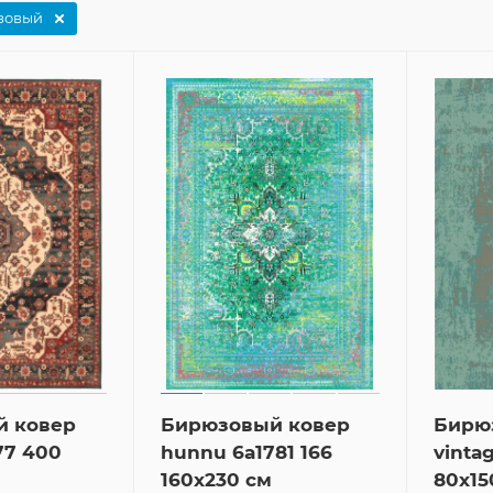
зовый
й ковер
Бирюзовый ковер
Бирю
77 400
hunnu 6a1781 166
vinta
160x230 см
80x15