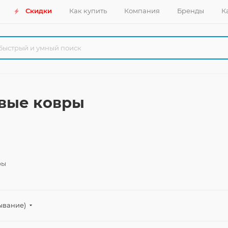
Скидки
Как купить
Компания
Бренды
К
вые ковры
ры
ывание)