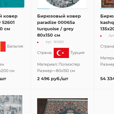
й ковер
Бирюзовый ковер
Бирю
y 52601
paradize 00065a
kashq
0 см
turquoise / grey
135x2
80x150 см
Арт
Арт.: 185690
Бельгия
Страна
Страна:
Турция
Матер
ен
Материал:
Полиэстер
Разме
x200 см
Размер
—
80x150 см
/шт
2 496
руб.
/шт
54 33