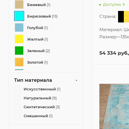
Бежевый
(1)
Доступно: 9
Страна:
Бирюзовый
(13)
Голубой
(1)
Материал:
Ш
Размер
—
135
Желтый
(1)
Зеленый
(2)
54 334
руб.
Золотой
(1)
Изумрудный
(1)
Тип материала
Коричневый
(1)
Искусственный
(1)
Кремовый
(1)
Натуральный
(9)
Синтетический
(3)
Серый
(1)
Смешанный
(1)
Синий
(1)