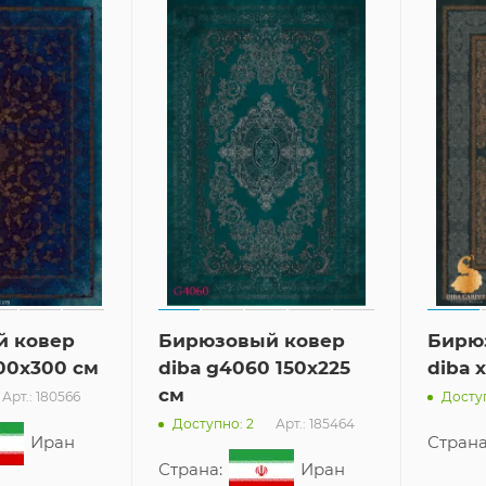
й ковер
Бирюзовый ковер
Бирю
200x300 см
diba g4060 150x225
diba 
см
Арт.: 180566
Доступ
Арт.: 185464
Доступно: 2
Иран
Страна
Страна:
Иран