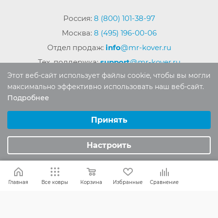
Россия:
8 (800) 101-38-97
Москва:
8 (495) 196-00-06
Отдел продаж:
info
@mr-kover.ru
Тех. поддержка:
support
@mr-kover.ru
Этот веб-сайт использует файлы cookie, чтобы вы могли
максимально эффективно использовать наш веб-сайт.
Подробнее
2022-2026 © Интернет магазин
MR-KOVER.RU
Выберите настройки cookie
Авторские права защищены. Воспроизведение
Минимальные
Принять
материалов сайта без письменного разрешения
Аналитические/Функциональные
запрещено.
Настроить
Главная
Все ковры
Корзина
Избранные
Сравнение