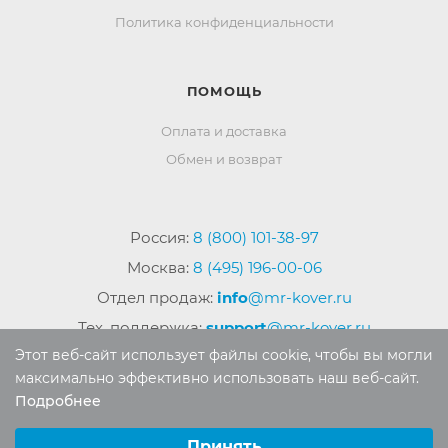
Политика конфиденциальности
ПОМОЩЬ
Оплата и доставка
Обмен и возврат
Россия:
8 (800) 101-38-97
Москва:
8 (495) 196-00-06
Отдел продаж:
info
@mr-kover.ru
Тех. поддержка:
support
@mr-kover.ru
Этот веб-сайт использует файлы cookie, чтобы вы могли
максимально эффективно использовать наш веб-сайт.
Подробнее
2022-2026 © Интернет магазин
MR-KOVER.RU
Выберите настройки cookie
Авторские права защищены. Воспроизведение
Минимальные
Принять