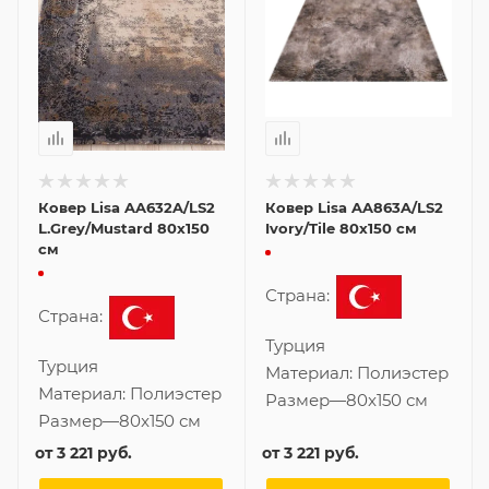
Ковер Lisa AA632A/LS2
Ковер Lisa AA863A/LS2
L.Grey/Mustard 80x150
Ivory/Tile 80x150 см
см
Страна:
Страна:
Турция
Турция
Материал:
Полиэстер
Материал:
Полиэстер
Размер
—
80x150 см
Размер
—
80x150 см
от
3 221 руб.
от
3 221 руб.