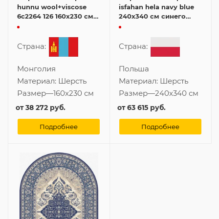
hunnu wool+viscose
isfahan hela navy blue
6c2264 126 160x230 см
240x340 см синего
синего цвета
цвета
Страна:
Страна:
Монголия
Польша
Материал:
Шерсть
Материал:
Шерсть
Размер
—
160x230 см
Размер
—
240x340 см
от
38 272 руб.
от
63 615 руб.
Подробнее
Подробнее