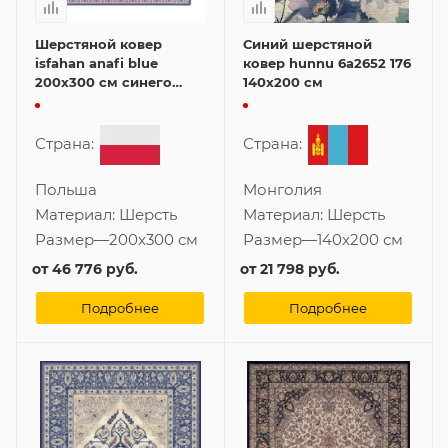
Шерстяной ковер
Синий шерстяной
isfahan anafi blue
ковер hunnu 6a2652 176
200x300 см синего
140x200 см
цвета
Страна:
Страна:
Польша
Монголия
Материал:
Шерсть
Материал:
Шерсть
Размер
—
200x300 см
Размер
—
140x200 см
от
46 776 руб.
от
21 798 руб.
Подробнее
Подробнее