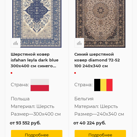
Шерстяной ковер
Синий шерстяной
isfahan leyla dark blue
ковер diamond 72-52
300x400 см синего
100 240x340 см
цвета
Страна:
Страна:
Польша
Бельгия
Материал:
Шерсть
Материал:
Шерсть
Размер
—
300x400 см
Размер
—
240x340 см
от
93 552 руб.
от
40 224 руб.
Подробнее
Подробнее