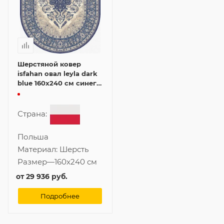
Шерстяной ковер
isfahan овал leyla dark
blue 160x240 см синего
цвета
Страна:
Польша
Материал:
Шерсть
Размер
—
160x240 см
от
29 936 руб.
Подробнее