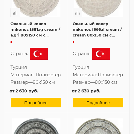
Овальный ковер
Овальный ковер
mikonos f581ag cream /
mikonos f566af cream /
a.gri̇ 80x150 см с
cream 80x150 см с
бахромой
бахромой
Страна:
Страна:
Турция
Турция
Материал:
Полиэстер
Материал:
Полиэстер
Размер
—
80x150 см
Размер
—
80x150 см
от
2 630 руб.
от
2 630 руб.
Подробнее
Подробнее