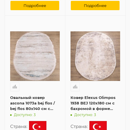
Подробнее
Подробнее
Овальный ковер
Ковер Elexus Olimpos
ascona 1073a bej flos /
1938 BEJ 120x180 см с
bej flos 80x140 см с
бахромой в форме
бахромой
овала
Доступно: 3
Доступно: 3
Страна:
Страна: