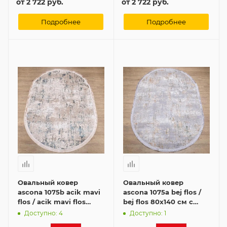
от
2 722 руб.
от
2 722 руб.
Подробнее
Подробнее
Овальный ковер
Овальный ковер
ascona 1075b acik mavi
ascona 1075a bej flos /
flos / acik mavi flos
bej flos 80x140 см с
70x140 см с бахромой
бахромой
Доступно: 4
Доступно: 1