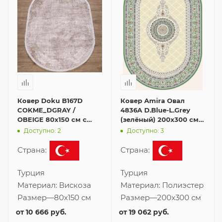
Ковер Doku B167D
Ковер Amira Овал
COKME_DGRAY /
4836A D.Blue-L.Grey
OBEIGE 80x150 см с
(зелёный) 200x300 см с
бахромой в форме
бахромой в форме
Доступно: 2
Доступно: 3
овала
овала
Страна:
Страна:
Турция
Турция
Материал:
Вискоза
Материал:
Полиэстер
Размер
—
80x150 см
Размер
—
200x300 см
от
10 666 руб.
от
19 062 руб.