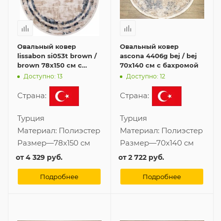
Овальный ковер
Овальный ковер
lissabon si053t brown /
ascona 4406g bej / bej
brown 78x150 см с
70x140 см с бахромой
бахромой
Доступно: 13
Доступно: 12
Страна:
Страна:
Турция
Турция
Материал:
Полиэстер
Материал:
Полиэстер
Размер
—
78x150 см
Размер
—
70x140 см
от
4 329 руб.
от
2 722 руб.
Подробнее
Подробнее