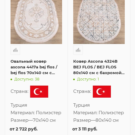
Овальный ковер
Ковер Ascona 4324B
ascona 4417a bej flos /
BEJ FLOS / BEJ FLOS
bej flos 70x140 см с
80x140 см с бахромой
бахромой
в форме овала
Доступно: 38
Доступно: 1
Страна:
Страна:
Турция
Турция
Материал:
Полиэстер
Материал:
Полиэстер
Размер
—
70x140 см
Размер
—
80x140 см
от
2 722 руб.
от
3 111 руб.