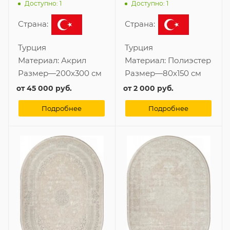
бахромой
Доступно: 1
Доступно: 1
Страна:
Страна:
Турция
Турция
Материал:
Акрил
Материал:
Полиэстер
Размер
—
200x300 см
Размер
—
80x150 см
от
45 000 руб.
от
2 000 руб.
Подробнее
Подробнее