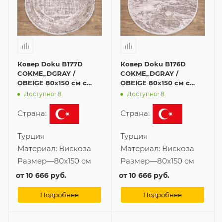
Ковер Doku B177D
Ковер Doku B176D
COKME_DGRAY /
COKME_DGRAY /
OBEIGE 80x150 см с
OBEIGE 80x150 см с
бахромой в форме
бахромой в форме
Доступно: 8
Доступно: 8
овала
овала
Страна:
Страна:
Турция
Турция
Материал:
Вискоза
Материал:
Вискоза
Размер
—
80x150 см
Размер
—
80x150 см
от
10 666 руб.
от
10 666 руб.
Подробнее
Подробнее