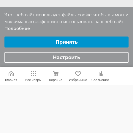
Этот веб-сайт использует файлы cookie, чтобы вы могли
Россия:
8 (800) 101-38-97
максимально эффективно использовать наш веб-сайт.
Москва:
8 (495) 196-00-06
Подробнее
Выберите настройки cookie
Отдел продаж:
info
@mr-kover.ru
Минимальные
Принять
Тех. поддержка:
support
@mr-kover.ru
Аналитические/Функциональные
Настроить
2022-2026 © Интернет магазин
MR-KOVER.RU
Авторские права защищены. Воспроизведение
Главная
Все ковры
Корзина
Избранные
Сравнение
материалов сайта без письменного разрешения
запрещено.