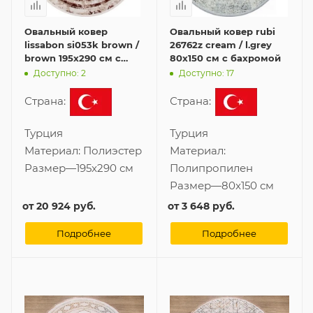
Овальный ковер
Овальный ковер rubi
lissabon si053k brown /
26762z cream / l.grey
brown 195x290 см с
80x150 см с бахромой
бахромой
Доступно: 2
Доступно: 17
Страна:
Страна:
Турция
Турция
Материал:
Полиэстер
Материал:
Размер
—
195x290 см
Полипропилен
Размер
—
80x150 см
от
20 924 руб.
от
3 648 руб.
Подробнее
Подробнее