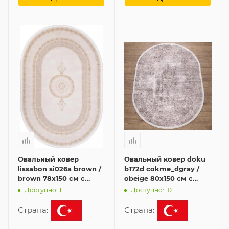
Овальный ковер
Овальный ковер doku
lissabon si026a brown /
b172d cokme_dgray /
brown 78x150 см с
obeige 80x150 см с
бахромой
бахромой
Доступно: 1
Доступно: 10
Страна:
Страна: