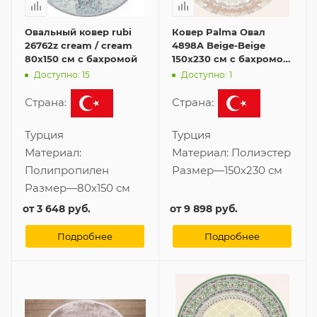
Овальный ковер rubi
Ковер Palma Овал
26762z cream / cream
4898A Beige-Beige
80x150 см с бахромой
150x230 см с бахромой
в форме овала
Доступно: 15
Доступно: 1
Страна:
Страна:
Турция
Турция
Материал:
Материал:
Полиэстер
Полипропилен
Размер
—
150x230 см
Размер
—
80x150 см
от
3 648 руб.
от
9 898 руб.
Подробнее
Подробнее