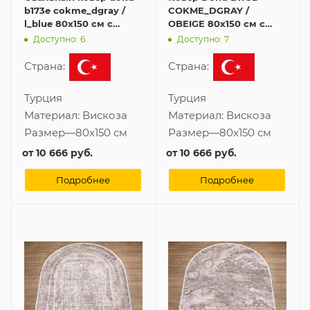
b173e cokme_dgray /
COKME_DGRAY /
l_blue 80x150 см с
OBEIGE 80x150 см с
бахромой
бахромой в форме
Доступно: 6
Доступно: 7
овала
Страна:
Страна:
Турция
Турция
Материал:
Вискоза
Материал:
Вискоза
Размер
—
80x150 см
Размер
—
80x150 см
от
10 666 руб.
от
10 666 руб.
Подробнее
Подробнее