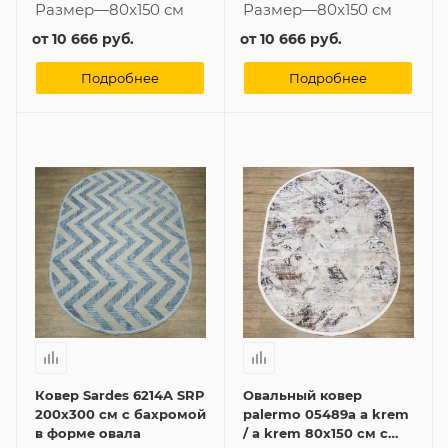
Размер
—
80x150 см
Размер
—
80x150 см
от
10 666 руб.
от
10 666 руб.
Подробнее
Подробнее
Ковер Sardes 6214A SRP
Овальный ковер
200x300 см с бахромой
palermo 05489a a krem
в форме овала
/ a krem 80x150 см с