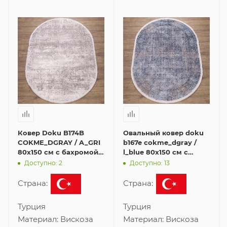
Ковер Doku B174B
Овальный ковер doku
COKME_DGRAY / A_GRI
b167e cokme_dgray /
80x150 см с бахромой в
l_blue 80x150 см с
форме овала
бахромой
Доступно: 2
Доступно: 13
Страна:
Страна:
Турция
Турция
Материал:
Вискоза
Материал:
Вискоза