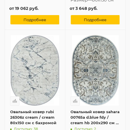
от
19 062 руб.
от
3 648 руб.
Подробнее
Подробнее
Овальный ковер rubi
Овальный ковер sahara
26306z cream / cream
00765a d.blue fdy /
80x150 см с бахромой
cream hb 200x290 см с
бахромой
Доступно: 38
Доступно: 2