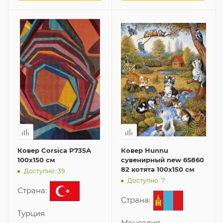
Ковер Corsica P735A
Ковер Hunnu
100x150 см
сувенирный new 6S860
82 котята 100x150 см
Доступно: 39
Доступно: 7
Страна:
Страна:
Турция
Монголия