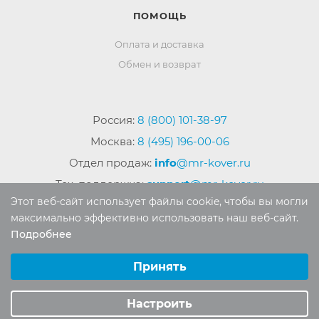
ПОМОЩЬ
Оплата и доставка
Обмен и возврат
Россия:
8 (800) 101-38-97
Москва:
8 (495) 196-00-06
Отдел продаж:
info
@mr-kover.ru
Тех. поддержка:
support
@mr-kover.ru
Этот веб-сайт использует файлы cookie, чтобы вы могли
максимально эффективно использовать наш веб-сайт.
Подробнее
2022-2026 © Интернет магазин
MR-KOVER.RU
Выберите настройки cookie
Авторские права защищены. Воспроизведение
Минимальные
Принять
материалов сайта без письменного разрешения
Аналитические/Функциональные
запрещено.
Настроить