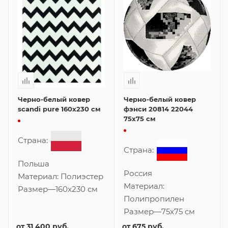
Черно-белый ковер
Черно-белый ковер
scandi pure 160x230 см
фэнси 20814 22044
75x75 см
Страна:
Страна:
Польша
Россия
Материал:
Полиэстер
Материал:
Размер
—
160x230 см
Полипропилен
Размер
—
75x75 см
от
31 400 руб.
от
675 руб.