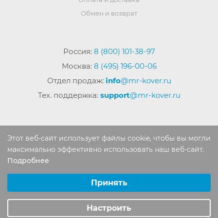
Обмен и возврат
Россия:
8 (800) 101-38-97
Москва:
8 (495) 196-00-06
Отдел продаж:
info
@mr-kover.ru
Тех. поддержка:
support
@mr-kover.ru
2022-2026 © Интернет магазин
MR-KOVER.RU
Этот веб-сайт использует файлы cookie, чтобы вы могли
Авторские права защищены. Воспроизведение
максимально эффективно использовать наш веб-сайт.
материалов сайта без письменного разрешения
Подробнее
Выберите настройки cookie
запрещено.
Минимальные
Принять
Аналитические/Функциональные
Настроить