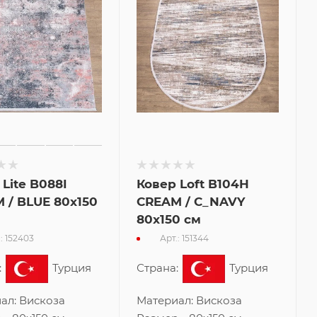
Lite B088I
Ковер Loft B104H
 / BLUE 80x150
CREAM / C_NAVY
80x150 см
: 152403
Арт.: 151344
:
Турция
Страна:
Турция
ал:
Вискоза
Материал:
Вискоза