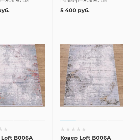
р
—
80x150 см
Размер
—
80x150 см
уб.
5 400
руб.
 Loft B006A
Ковер Loft B006A