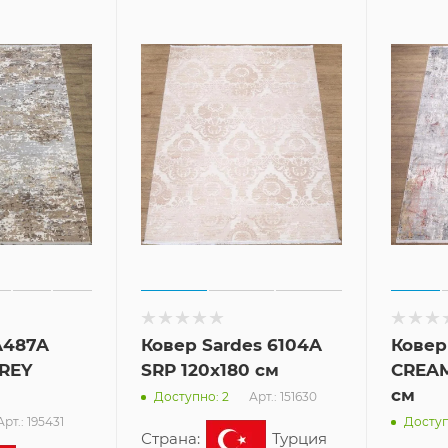
A487A
Ковер Sardes 6104A
Ковер
REY
SRP 120x180 см
CREAM
см
Арт.: 151630
Доступно: 2
Арт.: 195431
Доступ
Страна:
Турция