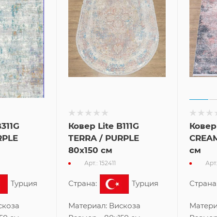
B311G
Ковер Lite B111G
Ковер 
RPLE
TERRA / PURPLE
CREAM
80x150 см
см
Арт.: 152411
Арт.
Турция
Страна:
Турция
Страна
скоза
Материал:
Вискоза
Матери