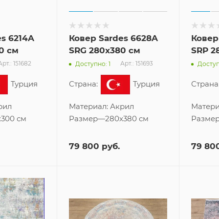
es 6214A
Ковер Sardes 6628A
Ковер
0 см
SRG 280x380 см
SRP 2
Арт.: 151682
Арт.: 151693
Доступно: 1
Доступ
Турция
Страна:
Турция
Страна
рил
Материал:
Акрил
Матери
x300 см
Размер
—
280x380 см
Разме
79 800
руб.
79 80