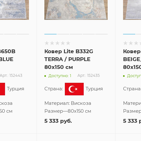
B650B
Ковер Lite B332G
Ковер
BLUE
TERRA / PURPLE
BEIGE
80x150 см
80x15
Арт.: 152443
Арт.: 152435
Доступно: 1
Доступ
Турция
Страна:
Турция
Страна
скоза
Материал:
Вискоза
Матери
50 см
Размер
—
80x150 см
Разме
5 333
руб.
5 333
р