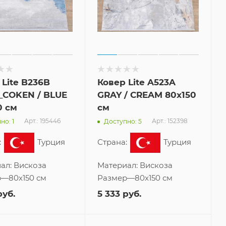
 Lite B236B
Ковер Lite A523A
_COKEN / BLUE
GRAY / CREAM 80x150
0 см
см
Арт.: 195446
Арт.: 152398
но: 1
Доступно: 5
:
Турция
Страна:
Турция
ал:
Вискоза
Материал:
Вискоза
р
—
80x150 см
Размер
—
80x150 см
уб.
5 333
руб.