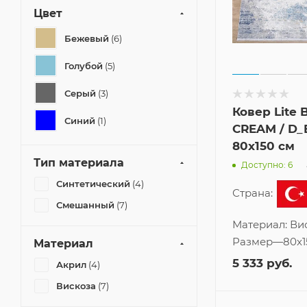
Цвет
Бежевый
(6)
Голубой
(5)
Серый
(3)
Ковер Lite 
Синий
(1)
CREAM / D_
80x150 см
Тип материала
Доступно: 6
Синтетический
(4)
Страна:
Смешанный
(7)
Материал:
Ви
Размер
—
80x1
Материал
5 333
руб.
Акрил
(4)
Вискоза
(7)