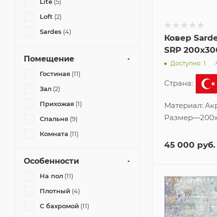
Lite
(5)
Loft
(2)
Sardes
(4)
Ковер Sard
SRP 200x30
Помещение
Доступно: 1
Гостиная
(11)
Страна:
Зал
(2)
Прихожая
(1)
Материал:
Ак
Размер
—
200
Спальня
(9)
Комната
(11)
45 000
руб.
Особенности
На пол
(11)
Плотный
(4)
С бахромой
(11)