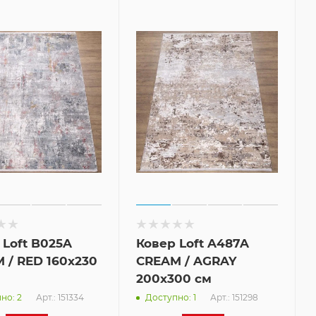
 Loft B025A
Ковер Loft A487A
 / RED 160x230
CREAM / AGRAY
200x300 см
Арт.: 151334
Арт.: 151298
но: 2
Доступно: 1