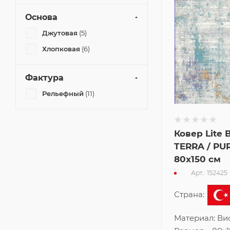
Основа
Джутовая
(5)
Хлопковая
(6)
Фактура
Рельефный
(11)
Ковер Lite 
TERRA / PU
80x150 см
Арт.: 152425
Страна:
Материал:
Ви