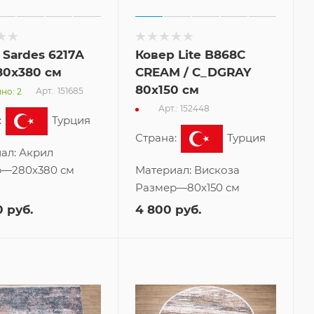
 Sardes 6217A
Ковер Lite B868C
80x380 см
CREAM / C_DGRAY
80x150 см
Арт.: 151685
но: 2
Арт.: 152448
:
Турция
Страна:
Турция
ал:
Акрил
р
—
280x380 см
Материал:
Вискоза
Размер
—
80x150 см
0
руб.
4 800
руб.