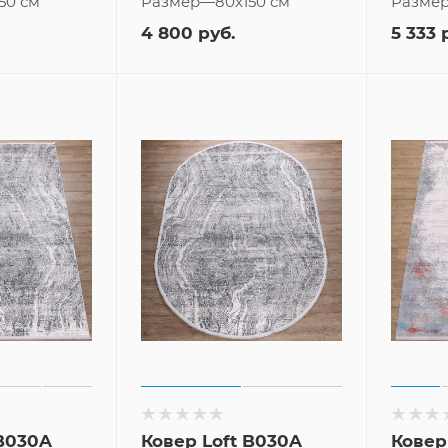
50 см
Размер
—
80x150 см
Разме
4 800
руб.
5 333
р
 B030A
Ковер Loft B030A
Ковер