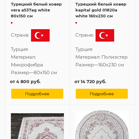
Турецкий белый ковер
Турецкий белый ковер
vera a537ag white
kapital gold 01820a
80x150 см
white 160x230 см
Страна:
Страна:
Турция
Турция
Материал:
Материал:
Полиэстер
Микрофибра
Размер
—
160x230 см
Размер
—
80x150 см
от
4 800 руб.
от
14 720 руб.
Подробнее
Подробнее