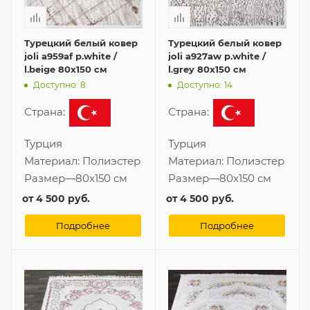
Турецкий белый ковер
Турецкий белый ковер
joli a959af p.white /
joli a927aw p.white /
l.beige 80x150 см
l.grey 80x150 см
Доступно: 8
Доступно: 14
Страна:
Страна:
Турция
Турция
Материал:
Полиэстер
Материал:
Полиэстер
Размер
—
80x150 см
Размер
—
80x150 см
от
4 500 руб.
от
4 500 руб.
Подробнее
Подробнее