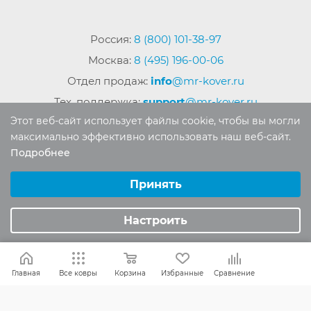
Россия:
8 (800) 101-38-97
Москва:
8 (495) 196-00-06
Отдел продаж:
info
@mr-kover.ru
Тех. поддержка:
support
@mr-kover.ru
Этот веб-сайт использует файлы cookie, чтобы вы могли
максимально эффективно использовать наш веб-сайт.
Подробнее
2022-2026 © Интернет магазин
MR-KOVER.RU
Выберите настройки cookie
Авторские права защищены. Воспроизведение
Минимальные
Принять
материалов сайта без письменного разрешения
Аналитические/Функциональные
запрещено.
Настроить
Главная
Все ковры
Корзина
Избранные
Сравнение