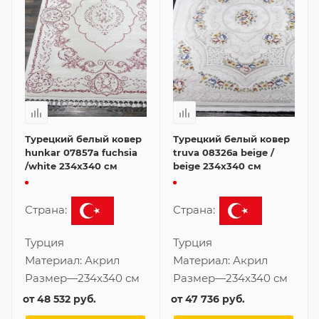
Турецкий белый ковер
Турецкий белый ковер
hunkar 07857a fuchsia
truva 08326a beige /
/white 234x340 см
beige 234x340 см
Страна:
Страна:
Турция
Турция
Материал:
Акрил
Материал:
Акрил
Размер
—
234x340 см
Размер
—
234x340 см
от
48 532 руб.
от
47 736 руб.