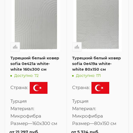
Турецкий белый ковер
Турецкий белый ковер
sofia 0e421a white-
sofia 0e419a white-
white 160x300 см
white 80x150 см
Доступно: 72
Доступно: 171
Страна:
Страна:
Турция
Турция
Материал:
Материал:
Микрофибра
Микрофибра
Размер
—
160x300 см
Размер
—
80x150 см
от
21 297 руб.
от
5 324 руб.