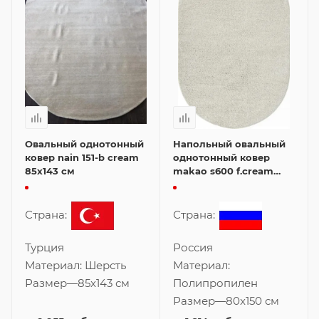
Овальный однотонный
Напольный овальный
ковер nain 151-b cream
однотонный ковер
85x143 см
makao s600 f.cream
80x150 см
Страна:
Страна:
Турция
Россия
Материал:
Шерсть
Материал:
Размер
—
85x143 см
Полипропилен
Размер
—
80x150 см