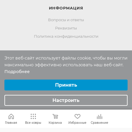
ИНФОРМАЦИЯ
Вопросы и ответы
Реквизиты
Политика конфиденциальности
ПОМОЩЬ
Этот веб-сайт использует файлы cookie, чтобы вы могли
максимально эффективно использовать наш веб-сайт.
Оплата и доставка
Подробнее
Обмен и возврат
Выберите настройки cookie
Минимальные
Принять
Аналитические/Функциональные
Россия:
8 (800) 101-38-97
Настроить
Москва:
8 (495) 196-00-06
Отдел продаж:
info
@mr-kover.ru
Главная
Все ковры
Корзина
Избранные
Сравнение
Тех. поддержка:
support
@mr-kover.ru