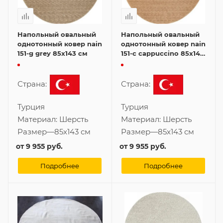
Напольный овальный
Напольный овальный
однотонный ковер nain
однотонный ковер nain
151-g grey 85x143 см
151-c cappuccino 85x143
см
Страна:
Страна:
Турция
Турция
Материал:
Шерсть
Материал:
Шерсть
Размер
—
85x143 см
Размер
—
85x143 см
от
9 955 руб.
от
9 955 руб.
Подробнее
Подробнее