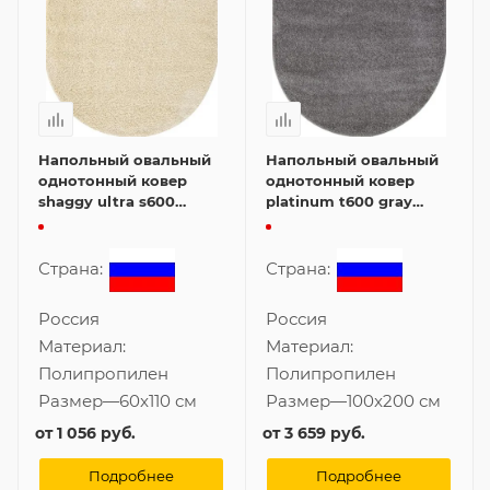
Напольный овальный
Напольный овальный
однотонный ковер
однотонный ковер
shaggy ultra s600
platinum t600 gray
cream 60x110 см
100x200 см
Страна:
Страна:
Россия
Россия
Материал:
Материал:
Полипропилен
Полипропилен
Размер
—
60x110 см
Размер
—
100x200 см
от
1 056 руб.
от
3 659 руб.
Подробнее
Подробнее