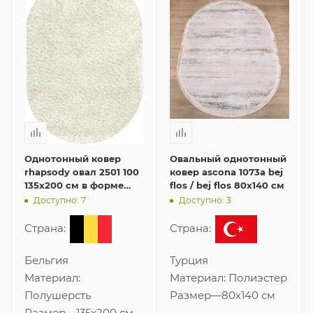
Однотонный ковер
Овальный однотонный
rhapsody овал 2501 100
ковер ascona 1073a bej
135x200 см в форме
flos / bej flos 80x140 см
овала
Доступно: 7
Доступно: 3
Страна:
Страна:
Бельгия
Турция
Материал:
Материал:
Полиэстер
Полушерсть
Размер
—
80x140 см
Размер
—
135x200 см