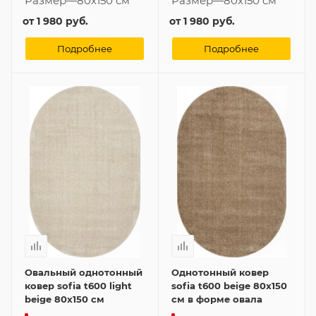
Размер
—
80x150 см
Размер
—
80x150 см
от
1 980 руб.
от
1 980 руб.
Подробнее
Подробнее
Овальный однотонный
Однотонный ковер
ковер sofia t600 light
sofia t600 beige 80x150
beige 80x150 см
см в форме овала