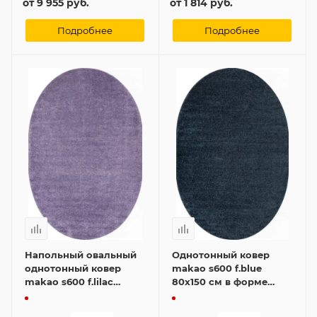
от
9 955 руб.
от
1 814 руб.
Подробнее
Подробнее
Напольный овальный
Однотонный ковер
однотонный ковер
makao s600 f.blue
makao s600 f.lilac
80x150 см в форме
80x150 см
овала