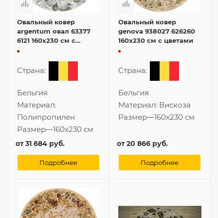
Овальный ковер
Овальный ковер
argentum овал 63377
genova 938027 626260
6121 160x230 см с
160x230 см с цветами
цветами
Страна:
Страна:
Бельгия
Бельгия
Материал:
Материал:
Вискоза
Полипропилен
Размер
—
160x230 см
Размер
—
160x230 см
от
31 684 руб.
от
20 866 руб.
Подробнее
Подробнее