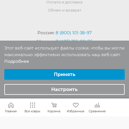
Оплата и доставка
Обмен и возврат
Россия:
8 (800) 101-38-97
Москва:
8 (495) 196-00-06
Этот веб-сайт использует файлы cookie, чтобы вы могли
Отдел продаж:
info
@mr-kover.ru
максимально эффективно использовать наш веб-сайт.
Тех. поддержка:
support
@mr-kover.ru
Подробнее
Выберите настройки cookie
Минимальные
Принять
Аналитические/Функциональные
2022-2026 © Интернет магазин
MR-KOVER.RU
Настроить
Авторские права защищены. Воспроизведение
материалов сайта без письменного разрешения
запрещено.
Главная
Все ковры
Корзина
Избранные
Сравнение