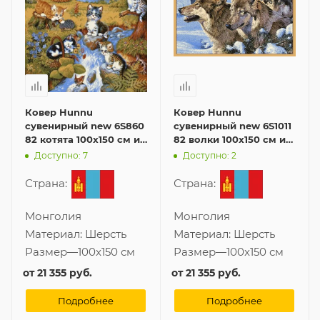
Ковер Hunnu
Ковер Hunnu
сувенирный new 6S860
сувенирный new 6S1011
82 котята 100x150 см из
82 волки 100x150 см из
шерсти
шерсти
Доступно: 7
Доступно: 2
Страна:
Страна:
Монголия
Монголия
Материал:
Шерсть
Материал:
Шерсть
Размер
—
100x150 см
Размер
—
100x150 см
от
21 355 руб.
от
21 355 руб.
Подробнее
Подробнее