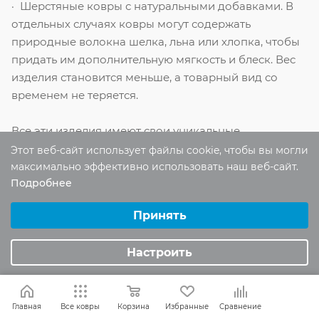
· Шерстяные ковры с натуральными добавками. В
отдельных случаях ковры могут содержать
природные волокна шелка, льна или хлопка, чтобы
придать им дополнительную мягкость и блеск. Вес
изделия становится меньше, а товарный вид со
временем не теряется.
Все эти изделия имеют свои уникальные
особенности и предназначены для разных стилей
Этот веб-сайт использует файлы cookie, чтобы вы могли
интерьера и потребностей заказчиков.
максимально эффективно использовать наш веб-сайт.
Подробнее
Выберите настройки cookie
Качество шерстяного
Минимальные
Принять
ковра
Аналитические/Функциональные
Настроить
Когда выбираете шерстяной ковер, обратите
внимание на его качество. Хорошее изделие
должно быть плотным и густым, с мягким ворсом.
Главная
Все ковры
Корзина
Избранные
Сравнение