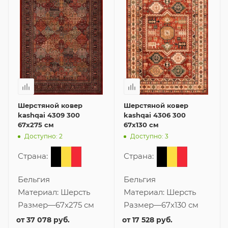
Шерстяной ковер
Шерстяной ковер
kashqai 4309 300
kashqai 4306 300
67x275 см
67x130 см
Доступно: 2
Доступно: 3
Страна:
Страна:
Бельгия
Бельгия
Материал:
Шерсть
Материал:
Шерсть
Размер
—
67x275 см
Размер
—
67x130 см
от
37 078 руб.
от
17 528 руб.