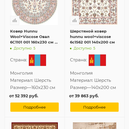
Ковер Hunnu
Шерстяной ковер
Wool+Viscose Овал
hunnu wool+viscose
6C1101 001 160x230 см из
6c1562 001 140x200 см
шерсти
Доступно: 5
Доступно: 5
Страна:
Страна:
Монголия
Монголия
Материал:
Шерсть
Материал:
Шерсть
Размер
—
160x230 см
Размер
—
140x200 см
от
52 392 руб.
от
39 863 руб.
Подробнее
Подробнее