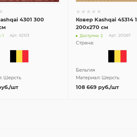
ashqai 4301 300
Ковер Kashqai 45314 1
см
200x270 см
Арт.: 62103
Арт.: 201267
 1
Доступно: 2
Страна:
Бельгия
л:
Шерсть
Материал:
Шерсть
уб.
/шт
108 669
руб.
/шт