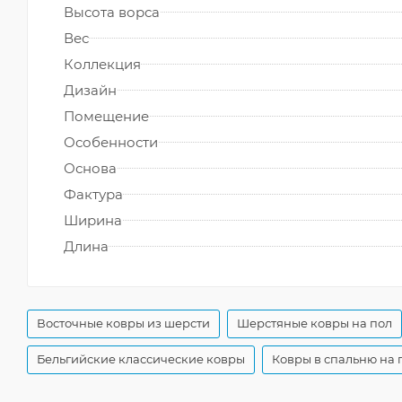
Высота ворса
Вес
Коллекция
Дизайн
Помещение
Особенности
Основа
Фактура
Ширина
Длина
Восточные ковры из шерсти
Шерстяные ковры на пол
Бельгийские классические ковры
Ковры в спальню на 