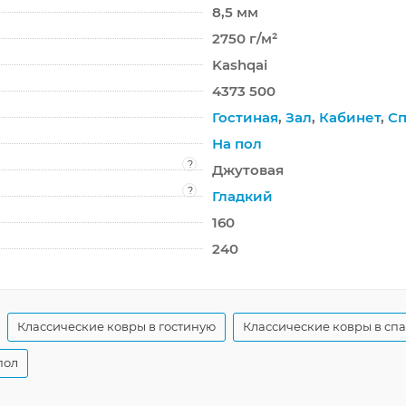
8,5 мм
2750 г/м²
Kashqai
4373 500
Гостиная
,
Зал
,
Кабинет
,
Сп
На пол
?
Джутовая
?
Гладкий
160
240
Классические ковры в гостиную
Классические ковры в сп
пол