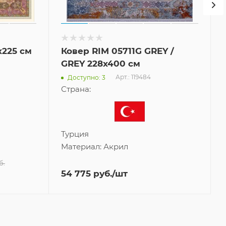
x225 см
Ковер RIM 05711G GREY /
GREY 228x400 см
Арт.: 119484
Доступно: 3
Страна:
Турция
Материал:
Акрил
б.
54 775
руб.
/шт