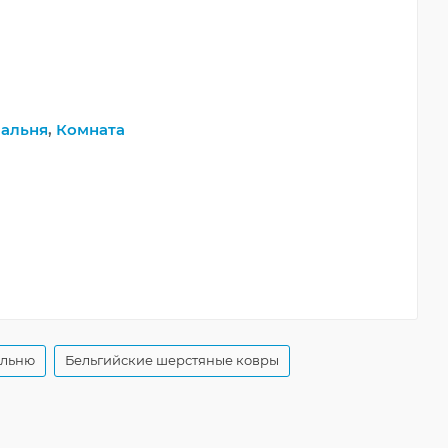
альня
,
Комната
альню
Бельгийские шерстяные ковры