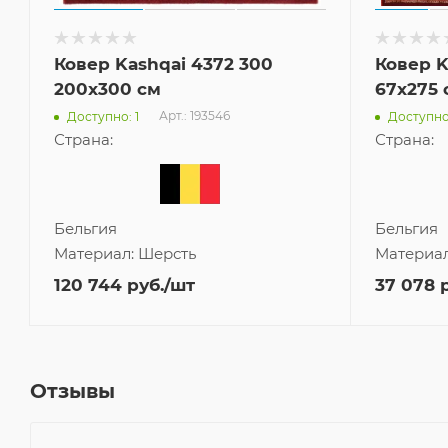
Ковер Kashqai 4372 300
Ковер K
200x300 см
67x275 
Арт.: 193546
Доступно: 1
Доступно:
Страна:
Страна:
Бельгия
Бельгия
Материал:
Шерсть
Материа
120 744
руб.
/шт
37 078
р
Отзывы