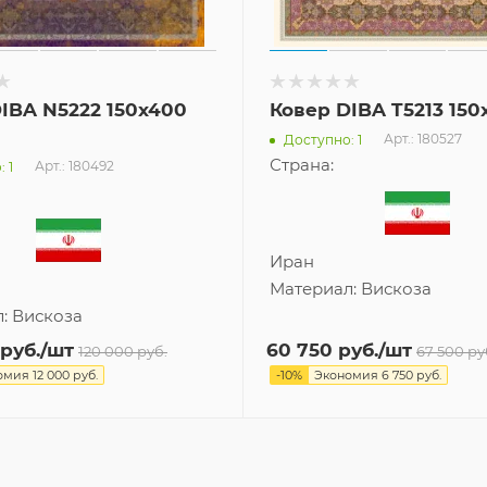
IBA N5222 150x400
Ковер DIBA T5213 150
Арт.: 180527
Доступно: 1
Страна:
Арт.: 180492
 1
Иран
Материал:
Вискоза
л:
Вискоза
руб.
/шт
60 750
руб.
/шт
120 000
руб.
67 500
ру
омия
12 000
руб.
-
10
%
Экономия
6 750
руб.