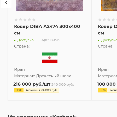
Ковер DIBA А2474 300x400
Ковер D
см
см
Арт.: 180513
Доступно: 1
Доступно:
Страна:
Страна:
Иран
Иран
Материал:
Древесный шелк
Материа
216 000
руб.
/шт
108 000
240 000
руб.
-
10
%
Экономия
24 000
руб.
-
10
%
Экон