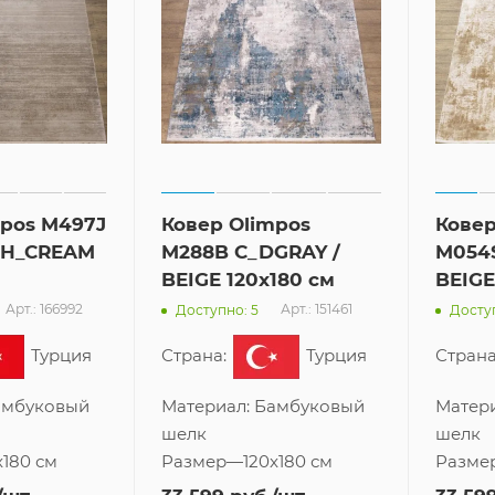
mpos M497J
Ковер Olimpos
Ковер
 SH_CREAM
M288B C_DGRAY /
M054S
BEIGE 120x180 см
BEIGE
Арт.: 166992
Арт.: 151461
Доступно: 5
Доступ
Турция
Страна:
Турция
Страна
амбуковый
Материал:
Бамбуковый
Матер
шелк
шелк
x180 см
Размер
—
120x180 см
Разме