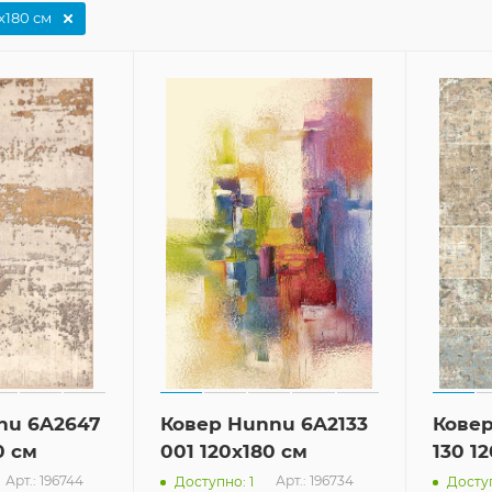
x180 см
nu 6A2647
Ковер Hunnu 6A2133
Ковер
0 см
001 120x180 см
130 1
Арт.: 196744
Арт.: 196734
Доступно: 1
Доступ