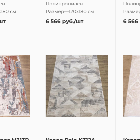
ен
Полипропилен
Полип
x180 см
Размер
—
120x180 см
Разме
шт
6 566
руб.
/шт
6 566