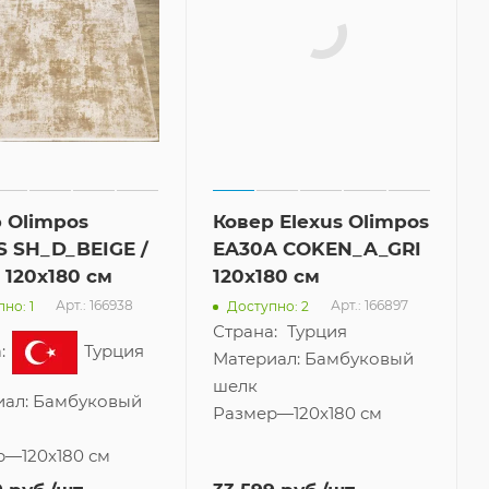
 Olimpos
Ковер Elexus Olimpos
 SH_D_BEIGE /
EA30A COKEN_A_GRI
 120x180 см
120x180 см
Арт.: 166938
Арт.: 166897
но: 1
Доступно: 2
:
Турция
Страна:
Турция
иал:
Бамбуковый
Материал:
Бамбуковый
шелк
р
—
120x180 см
Размер
—
120x180 см