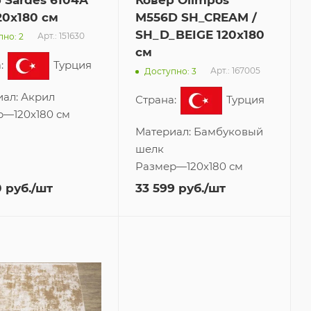
 Sardes 6104A
Ковер Olimpos
20x180 см
M556D SH_CREAM /
SH_D_BEIGE 120x180
Арт.: 151630
но: 2
см
:
Турция
Арт.: 167005
Доступно: 3
иал:
Акрил
Страна:
Турция
р
—
120x180 см
Материал:
Бамбуковый
шелк
Размер
—
120x180 см
0
руб.
/шт
33 599
руб.
/шт