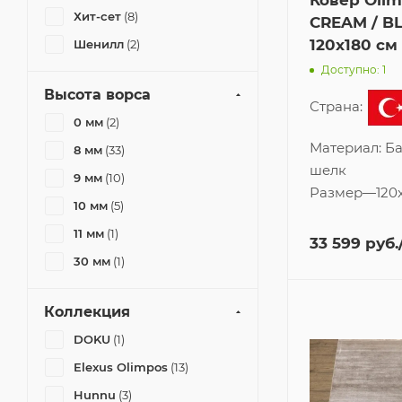
Ковер Olim
Хит-сет
(8)
CREAM / B
120x180 см
Шенилл
(2)
Доступно: 1
Высота ворса
Страна:
0 мм
(2)
Материал:
Б
8 мм
(33)
шелк
9 мм
(10)
Размер
—
120
10 мм
(5)
11 мм
(1)
33 599
руб.
30 мм
(1)
Коллекция
DOKU
(1)
Elexus Olimpos
(13)
Hunnu
(3)