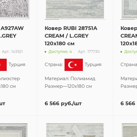
I A927AW
Ковер RUBI 28751A
Ковер
L.GREY
CREAM / L.GREY
CREAM
120x180 см
120x1
Арт.: 143921
Арт.: 177730
Доступно: 4
Доступ
Турция
Страна:
Турция
Страна
лиэстер
Материал:
Полиамид
Матер
x180 см
Размер
—
120x180 см
Разме
шт
6 566
руб.
/шт
6 566