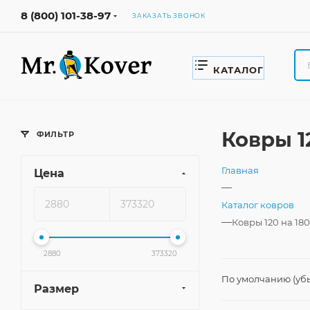
8 (800) 101-38-97
ЗАКАЗАТЬ ЗВОНОК
КАТАЛОГ
Ковры 1
ФИЛЬТР
Главная
Цена
—
Каталог ковров
—
Ковры 120 на 180
2880
373320
По умолчанию (уб
Размер