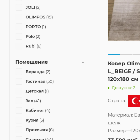
JOLI
(2)
OLIMPOS
(19)
PORTO
(1)
Polo
(2)
Rubi
(8)
Sardes
(1)
Помещение
Ковер Oli
VERA
(1)
L_BEIGE /
Веранда
(2)
ZELA
(1)
120x180 см
Гостиная
(50)
Доступно: 2
Детская
(1)
Страна:
Зал
(41)
Кабинет
(4)
Материал:
Б
Кухня
(5)
шелк
Прихожая
(8)
Размер
—
120
Спальня
(44)