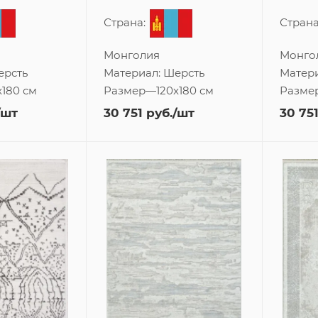
Страна:
Страна
Монголия
Монго
ерсть
Материал:
Шерсть
Матер
x180 см
Размер
—
120x180 см
Разме
/шт
30 751
руб.
/шт
30 75