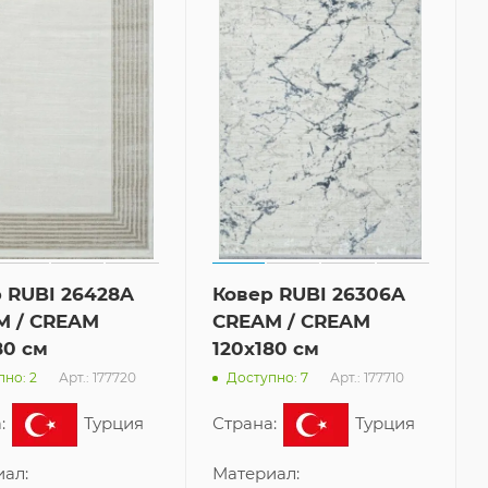
 RUBI 26428A
Ковер RUBI 26306A
M / CREAM
CREAM / CREAM
80 см
120x180 см
Арт.: 177720
Арт.: 177710
но: 2
Доступно: 7
:
Турция
Страна:
Турция
ал:
Материал: