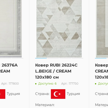
I 26376A
Ковер RUBI 26224C
Ковер
REAM
L.BEIGE / CREAM
CREA
120x180 см
120x1
Арт.: 177800
Арт.: 177750
Доступно: 6
Доступ
Турция
Страна:
Турция
Страна
Материал:
Матери