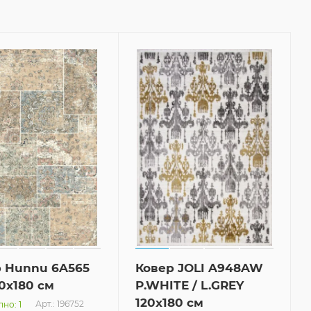
 Hunnu 6A565
Ковер JOLI A948AW
20x180 см
P.WHITE / L.GREY
120x180 см
Арт.: 196752
но: 1