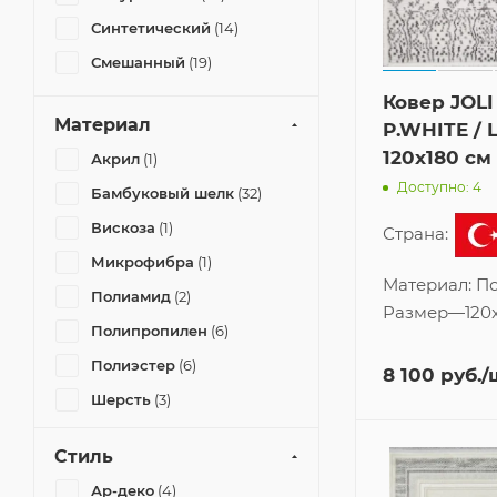
Мультиколор
(3)
Синтетический
(14)
Смешанный
(19)
Розовый
(2)
Ковер JOL
Светлый
(1)
Материал
P.WHITE / 
120x180 см
Серый
(19)
Акрил
(1)
Доступно: 4
Бамбуковый шелк
(32)
Синий
(5)
Вискоза
(1)
Страна:
Терракотовый
(1)
Микрофибра
(1)
Материал:
По
Полиамид
(2)
Размер
—
120
Полипропилен
(6)
Полиэстер
(6)
8 100
руб.
/
Шерсть
(3)
Стиль
Ар-деко
(4)