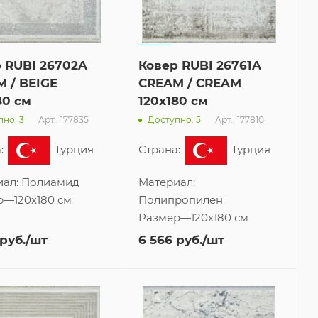
 RUBI 26702A
Ковер RUBI 26761A
 / BEIGE
CREAM / CREAM
80 см
120x180 см
Арт.: 177835
Арт.: 177810
но: 3
Доступно: 5
:
Турция
Страна:
Турция
иал:
Полиамид
Материал:
р
—
120x180 см
Полипропилен
Размер
—
120x180 см
руб.
/шт
6 566
руб.
/шт