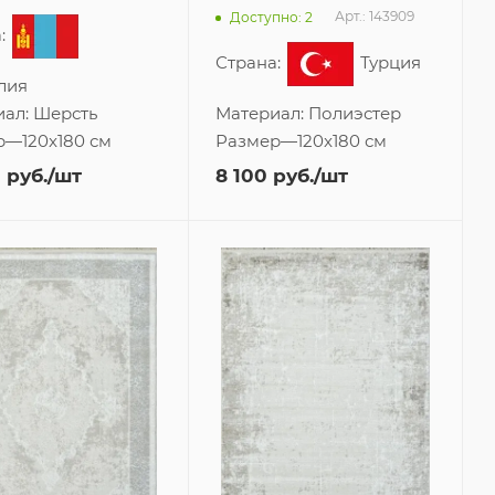
Арт.: 143909
Доступно: 2
:
Страна:
Турция
лия
иал:
Шерсть
Материал:
Полиэстер
р
—
120x180 см
Размер
—
120x180 см
1
руб.
/шт
8 100
руб.
/шт