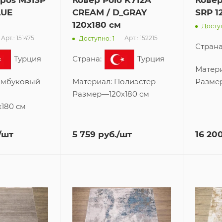
pos M313P
Ковер Polo K712A
Ковер
LUE
CREAM / D_GRAY
SRP 1
120x180 см
Доступ
Арт.: 151475
Арт.: 152215
Доступно: 1
Страна
Турция
Страна:
Турция
Матер
амбуковый
Материал:
Полиэстер
Разме
Размер
—
120x180 см
x180 см
/шт
5 759
руб.
/шт
16 20