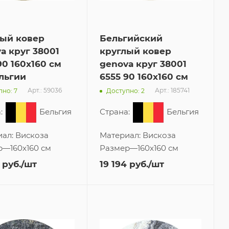
лый ковер
Бельгийский
a круг 38001
круглый ковер
90 160x160 см
genova круг 38001
льгии
6555 90 160x160 см
Арт.: 59036
Арт.: 185741
но: 7
Доступно: 2
:
Бельгия
Страна:
Бельгия
иал:
Вискоза
Материал:
Вискоза
р
—
160x160 см
Размер
—
160x160 см
руб.
/шт
19 194
руб.
/шт