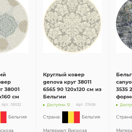
ий
Круглый ковер
Бель
овер
genova круг 38011
canyo
г 38001
6565 90 120x120 см из
3535 
x160 см
Бельгии
форм
Арт.: 59032
Арт.: 57456
Доступно: 12
Доступ
Бельгия
Страна:
Бельгия
Страна
скоза
Материал:
Вискоза
Матер