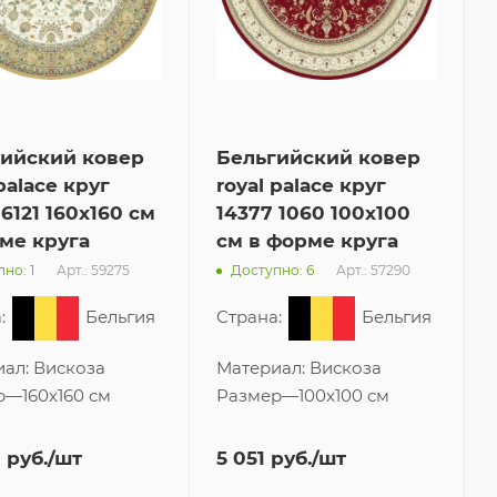
гийский ковер
Бельгийский ковер
palace круг
royal palace круг
 6121 160x160 см
14377 1060 100x100
ме круга
см в форме круга
Арт.: 59275
Арт.: 57290
но: 1
Доступно: 6
:
Бельгия
Страна:
Бельгия
иал:
Вискоза
Материал:
Вискоза
р
—
160x160 см
Размер
—
100x100 см
0
руб.
/шт
5 051
руб.
/шт