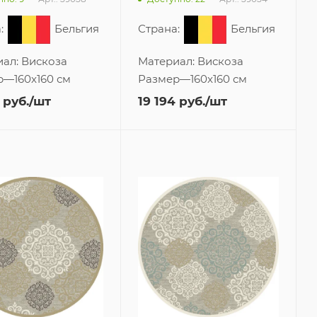
:
Бельгия
Страна:
Бельгия
иал:
Вискоза
Материал:
Вискоза
р
—
160x160 см
Размер
—
160x160 см
руб.
/шт
19 194
руб.
/шт