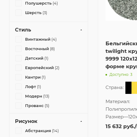
Полушерсть
(4)
Шерсть
(3)
Стиль
Винтажный
(4)
Бельгийск
Восточный
(8)
twilight кр
9999 120x1
Детский
(1)
форме кру
Европейский
(2)
Доступно: 3
Кантри
(1)
Лофт
(1)
Страна:
Модерн
(13)
Материал:
Прованс
(5)
Полипропил
Пэчворк
(1)
Размер
—
120
Рисунок
Современный
(27)
15 632
руб.
Абстракция
(14)
Шале
(6)