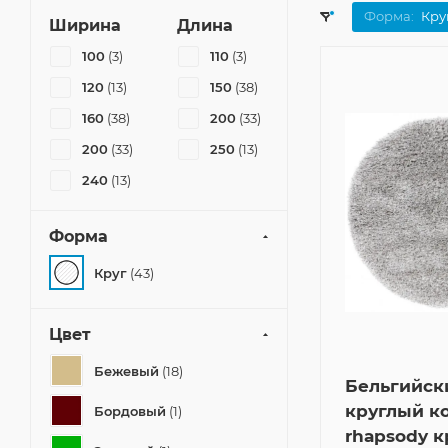
Форма:
Кру
Ширина
Длина
100
(3)
110
(3)
120
(13)
150
(38)
160
(38)
200
(33)
200
(33)
250
(13)
240
(13)
Форма
Круг
(43)
Цвет
Бежевый
(18)
Бельгийск
круглый к
Бордовый
(1)
rhapsody к