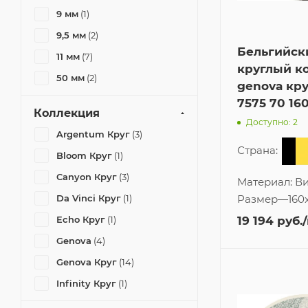
9 мм
(1)
9,5 мм
(2)
Бельгийск
11 мм
(7)
круглый к
50 мм
(2)
genova кру
70 мм
(4)
7575 70 16
Коллекция
Доступно: 2
Argentum Круг
(3)
Страна:
Bloom Круг
(1)
Canyon Круг
(3)
Материал:
Ви
Da Vinci Круг
(1)
Размер
—
160
Echo Круг
(1)
19 194
руб.
Genova
(4)
Genova Круг
(14)
Infinity Круг
(1)
Kashqai Круг
(3)