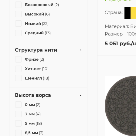
Безворсовый
(2)
Страна:
Высокий
(6)
Низкий
(22)
Материал:
Ви
Средний
(13)
Размер
—
100
5 051
руб.
/
Структура нити
Фризе
(2)
Хит-сет
(10)
Шенилл
(18)
Высота ворса
0 мм
(2)
3 мм
(4)
5 мм
(18)
8,5 мм
(3)