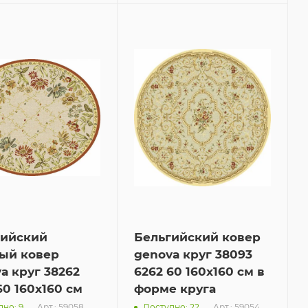
гийский
Бельгийский ковер
ый ковер
genova круг 38093
a круг 38262
6262 60 160x160 см в
60 160x160 см
форме круга
Арт.: 59058
Арт.: 59054
но: 9
Доступно: 22