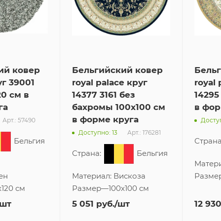
ий ковер
Бельгийский ковер
Бель
уг 39001
royal palace круг
royal 
20 см в
14377 3161 без
14295
га
бахромы 100x100 см
в фор
в форме круга
Арт.: 57490
Доступ
Арт.: 176281
Доступно: 13
Бельгия
Страна
Страна:
Бельгия
Матер
ен
Материал:
Вискоза
Разме
x120 см
Размер
—
100x100 см
/шт
5 051
руб.
/шт
12 93