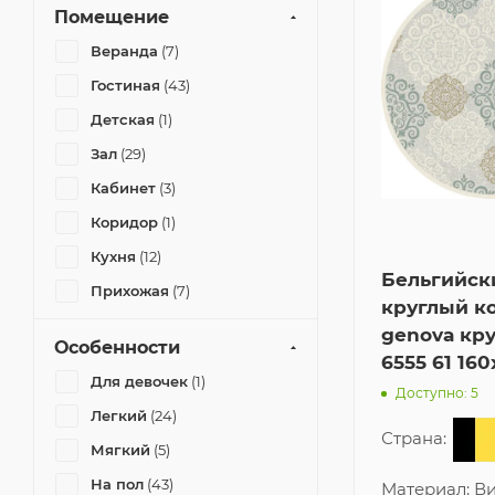
Помещение
Lineo Круг
(1)
Веранда
(7)
Mundo Круг
(1)
Гостиная
(43)
Rhapsody Круг
(4)
Детская
(1)
Royal Palace Круг
(4)
Зал
(29)
Twilight Круг
(2)
Кабинет
(3)
Коридор
(1)
Кухня
(12)
Бельгийск
Прихожая
(7)
круглый к
Спальня
(38)
genova кру
Особенности
Дача
(2)
6555 61 160
Для девочек
(1)
Доступно: 5
Комната
(43)
Легкий
(24)
Офис
(2)
Страна:
Мягкий
(5)
На пол
(43)
Материал:
Ви