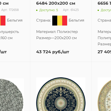
0 см
6484 200x200 см
6656 
Арт.: 172658
Арт.: 61425
Доступно: 5
Доступ
Бельгия
Страна:
Бельгия
Страна
лушерсть
Материал:
Полиэстер
Матери
x160 см
Размер
—
200x200 см
Полип
Разме
/шт
43 724
руб.
/шт
27 40