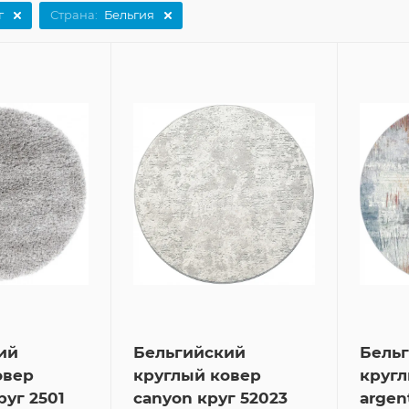
г
Страна:
Бельгия
ий
Бельгийский
Бель
овер
круглый ковер
кругл
руг 2501
canyon круг 52023
argen