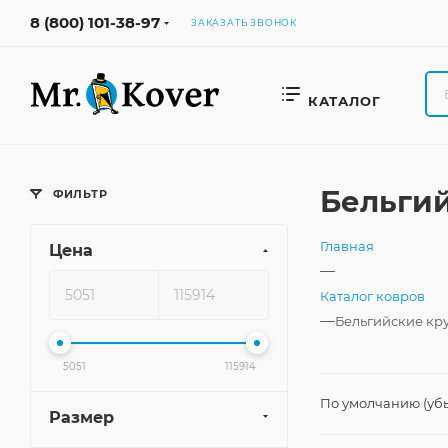
8 (800) 101-38-97
ЗАКАЗАТЬ ЗВОНОК
КАТАЛОГ
Бельги
ФИЛЬТР
Главная
Цена
—
Каталог ковров
—
Бельгийские кр
5051
115914
По умолчанию (уб
Размер