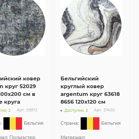
гийский ковер
Бельгийский
n круг 52029
круглый ковер
200x200 см в
argentum круг 63618
е круга
8656 120x120 см
Арт.: 59972
Арт.: 57450
но: 2
Доступно: 2
:
Бельгия
Страна:
Бельгия
иал:
Полиэстер
Материал: