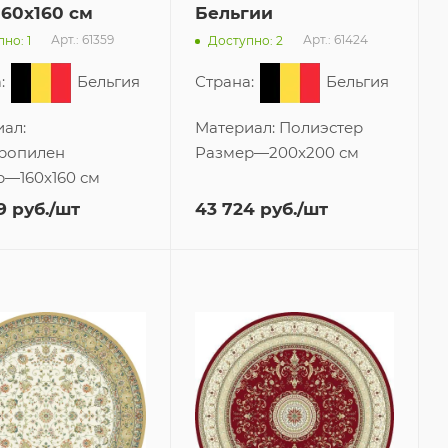
160x160 см
Бельгии
Арт.: 61359
Арт.: 61424
но: 1
Доступно: 2
:
Бельгия
Страна:
Бельгия
ал:
Материал:
Полиэстер
ропилен
Размер
—
200x200 см
р
—
160x160 см
9
руб.
/шт
43 724
руб.
/шт