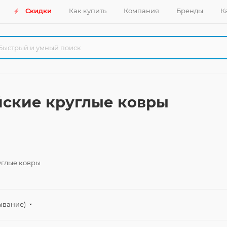
Скидки
Как купить
Компания
Бренды
К
йские круглые ковры
углые ковры
ывание)