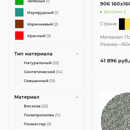
Зеленый
(1)
906 160x16
Доступно: 3
Изумрудный
(1)
Страна:
Коричневый
(2)
Красный
(3)
Материал:
По
Размер
—
160
Кремовый
(1)
Тип материала
Мультиколор
(2)
41 896
руб.
Натуральный
(22)
Серый
(16)
Синтетический
(14)
Смешанный
(15)
Синий
(2)
Темный
(1)
Материал
Черный
(1)
Вискоза
(22)
Полипропилен
(11)
Полиэстер
(3)