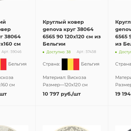
ий
Круглый ковер
Круг
овер
genova круг 38064
genov
г 38064
6565 90 120x120 см из
6565 
0x160 см
Бельгии
из Бе
Арт.: 59046
Арт.: 57458
Доступно: 38
Доступ
Бельгия
Страна:
Бельгия
Страна
скоза
Материал:
Вискоза
Матер
x160 см
Размер
—
120x120 см
Разме
/шт
10 797
руб.
/шт
19 194