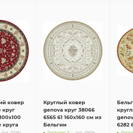
ий ковер
Круглый ковер
Бель
e круг
genova круг 38066
кругл
 100x100
6565 61 160x160 см из
genov
 круга
Бельгии
6282 
Арт.: 57284
Арт.: 61609
Доступно: 5
Доступ