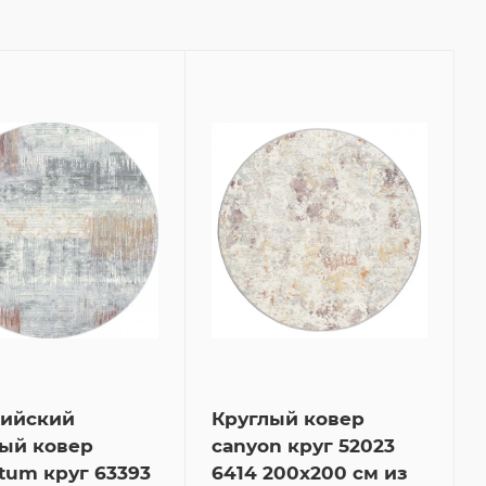
гийский
Круглый ковер
ый ковер
canyon круг 52023
tum круг 63393
6414 200x200 см из