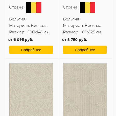
Страна:
Страна:
Бельгия
Бельгия
Материал:
Вискоза
Материал:
Вискоза
Размер
—
100x140 см
Размер
—
80x125 см
от
6 095 руб.
от
8 750 руб.
Подробнее
Подробнее