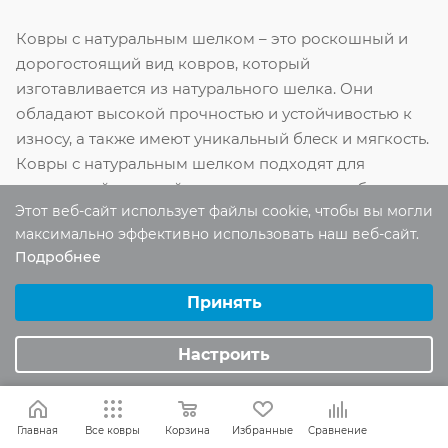
Ковры с натуральным шелком – это роскошный и
дорогостоящий вид ковров, который
изготавливается из натурального шелка. Они
обладают высокой прочностью и устойчивостью к
износу, а также имеют уникальный блеск и мягкость.
Ковры с натуральным шелком подходят для
помещений с низкой проходимостью и требуют
Этот веб-сайт использует файлы cookie, чтобы вы могли
бережного ухода. Основными странами
максимально эффективно использовать наш веб-сайт.
производителями
ковров с натуральным шелком
Подробнее
являются Иран, Китай и Индия.
Выберите настройки cookie
Минимальные
Принять
Современные ковры
Аналитические/Функциональные
ручной работы
Настроить
Ручные ковры – это настоящее произведение
искусства, которое изготавливается вручную при
Главная
Все ковры
Корзина
Избранные
Сравнение