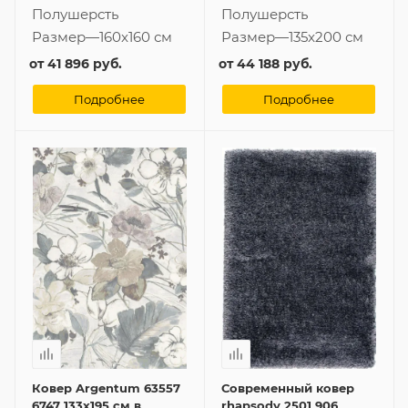
Полушерсть
Полушерсть
Размер
—
160x160 см
Размер
—
135x200 см
от
41 896 руб.
от
44 188 руб.
Подробнее
Подробнее
Ковер Argentum 63557
Современный ковер
6747 133x195 см в
rhapsody 2501 906