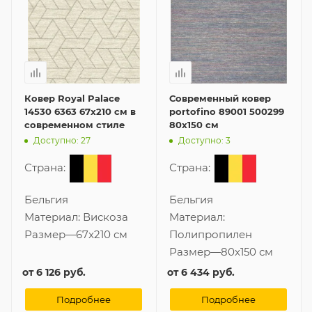
Ковер Royal Palace
Современный ковер
14530 6363 67x210 см в
portofino 89001 500299
современном стиле
80x150 см
Доступно: 27
Доступно: 3
Страна:
Страна:
Бельгия
Бельгия
Материал:
Вискоза
Материал:
Размер
—
67x210 см
Полипропилен
Размер
—
80x150 см
от
6 126 руб.
от
6 434 руб.
Подробнее
Подробнее