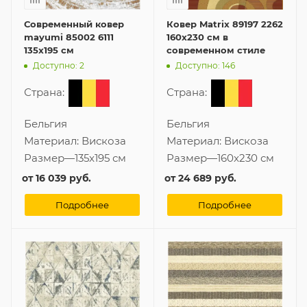
Современный ковер
Ковер Matrix 89197 2262
mayumi 85002 6111
160x230 см в
135x195 см
современном стиле
Доступно: 2
Доступно: 146
Страна:
Страна:
Бельгия
Бельгия
Материал:
Вискоза
Материал:
Вискоза
Размер
—
135x195 см
Размер
—
160x230 см
от
16 039 руб.
от
24 689 руб.
Подробнее
Подробнее