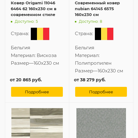
Ковер Origami 11046
Современный ковер
6464 62 160x230 см в
nubian 64145 6575
современном стиле
160x230 см
Доступно: 5
Доступно: 8
Страна:
Страна:
Бельгия
Бельгия
Материал:
Вискоза
Материал:
Размер
—
160x230 см
Полипропилен
Размер
—
160x230 см
от
20 865 руб.
от
38 279 руб.
Подробнее
Подробнее