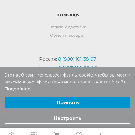
ПОМОЩЬ
Оплата и доставка
Обмен и возврат
Россия:
8 (800) 101-38-97
Москва:
8 (495) 196-00-06
Этот веб-сайт использует файлы cookie, чтобы вы могли
Отдел продаж:
info
@mr-kover.ru
максимально эффективно использовать наш веб-сайт.
Тех. поддержка:
support
@mr-kover.ru
Подробнее
Выберите настройки cookie
Минимальные
Принять
Аналитические/Функциональные
2022-2026 © Интернет магазин
MR-KOVER.RU
Настроить
Авторские права защищены. Воспроизведение
материалов сайта без письменного разрешения
запрещено.