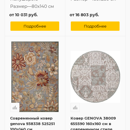
Размер
—
80x140 см
от
10 031 руб.
от
16 803 руб.
Подробнее
Подробнее
Современный ковер
Ковер GENOVA 38009
genova 938338 525251
655590 160x160 см в
100x140 см
современном стиле