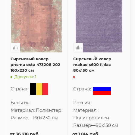
Сиреневый ковер
Сиреневый ковер
prisma osta 473208 202
makao s600 f.lilac
160x230 см
80x150 см
Доступно: 1
Страна:
Страна:
Бельгия
Россия
Материал:
Полиэстер
Материал:
Размер
—
160x230 см
Полипропилен
Размер
—
80x150 см
от
36 218 руб.
от
1 814 руб.