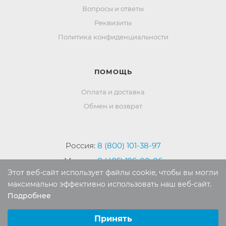
Вопросы и ответы
Реквизиты
Политика конфиденциальности
ПОМОЩЬ
Оплата и доставка
Обмен и возврат
Россия:
8 (800) 101-38-97
Москва:
8 (495) 196-00-06
Этот веб-сайт использует файлы cookie, чтобы вы могли
Отдел продаж:
info
@mr-kover.ru
максимально эффективно использовать наш веб-сайт.
Тех. поддержка:
support
@mr-kover.ru
Подробнее
Выберите настройки cookie
Минимальные
Принять