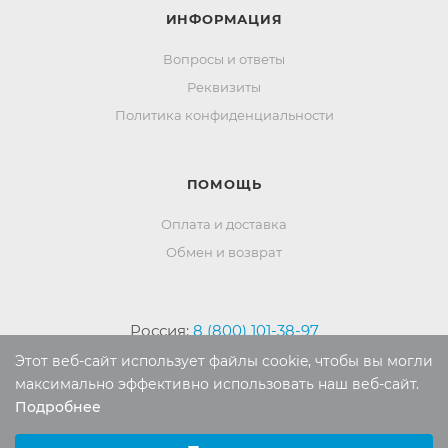
ИНФОРМАЦИЯ
Вопросы и ответы
Реквизиты
Политика конфиденциальности
ПОМОЩЬ
Оплата и доставка
Обмен и возврат
Россия:
8 (800) 101-38-97
Москва:
8 (495) 196-00-06
Этот веб-сайт использует файлы cookie, чтобы вы могли
максимально эффективно использовать наш веб-сайт.
Отдел продаж:
info
@mr-kover.ru
Подробнее
Тех. поддержка:
support
@mr-kover.ru
Выберите настройки cookie