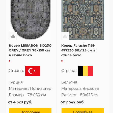
Ковер LISSABON SI023G
Ковер Farashe 1169
GREY / GREY 78x150 см
477330 80x125 см в
в стиле бохо
стиле бохо
Страна:
Страна:
Турция
Бельгия
Материал:
Полиэстер
Материал:
Вискоза
Размер
—
78x150 см
Размер
—
80x125 см
от
4 329 руб.
от
7 542 руб.
Подробнее
Подробнее