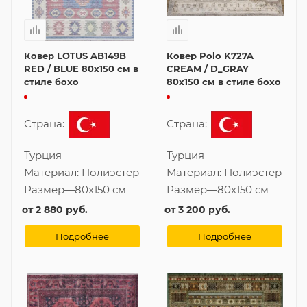
Ковер LOTUS AB149B
Ковер Polo K727A
RED / BLUE 80x150 см в
CREAM / D_GRAY
стиле бохо
80x150 см в стиле бохо
Страна:
Страна:
Турция
Турция
Материал:
Полиэстер
Материал:
Полиэстер
Размер
—
80x150 см
Размер
—
80x150 см
от
2 880 руб.
от
3 200 руб.
Подробнее
Подробнее