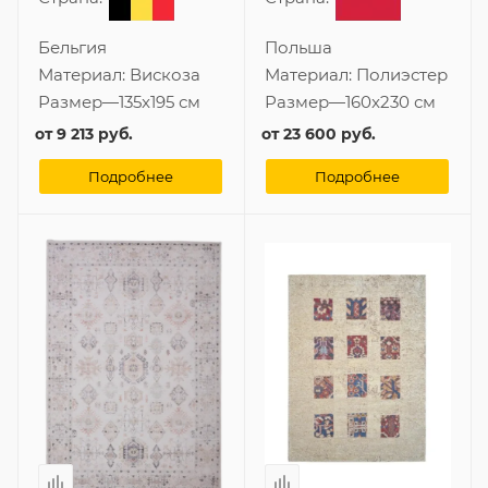
Бельгия
Польша
Материал:
Вискоза
Материал:
Полиэстер
Размер
—
135x195 см
Размер
—
160x230 см
от
9 213 руб.
от
23 600 руб.
Подробнее
Подробнее