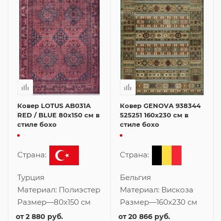
Ковер LOTUS AB031A
Ковер GENOVA 938344
RED / BLUE 80x150 см в
525251 160x230 см в
стиле бохо
стиле бохо
Страна:
Страна:
Турция
Бельгия
Материал:
Полиэстер
Материал:
Вискоза
Размер
—
80x150 см
Размер
—
160x230 см
от
2 880 руб.
от
20 866 руб.