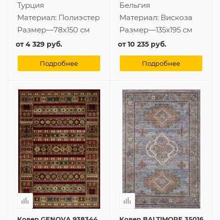
Турция
Бельгия
Материал:
Полиэстер
Материал:
Вискоза
Размер
—
78x150 см
Размер
—
135x195 см
от
4 329 руб.
от
10 235 руб.
Подробнее
Подробнее
Ковер GENOVA 938344
Ковер BALTIMORE 35016