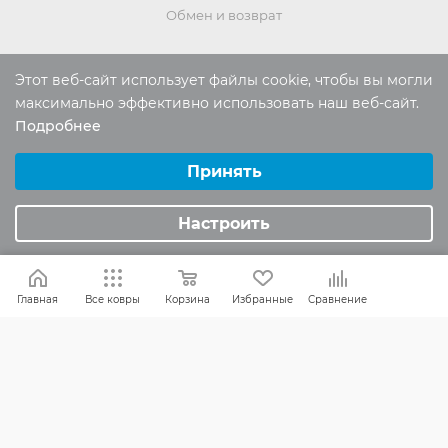
Обмен и возврат
Этот веб-сайт использует файлы cookie, чтобы вы могли
Россия:
8 (800) 101-38-97
максимально эффективно использовать наш веб-сайт.
Москва:
8 (495) 196-00-06
Подробнее
Выберите настройки cookie
Отдел продаж:
info
@mr-kover.ru
Минимальные
Принять
Тех. поддержка:
support
@mr-kover.ru
Аналитические/Функциональные
Настроить
2022-2026 © Интернет магазин
MR-KOVER.RU
Авторские права защищены. Воспроизведение
Главная
Все ковры
Корзина
Избранные
Сравнение
материалов сайта без письменного разрешения
запрещено.