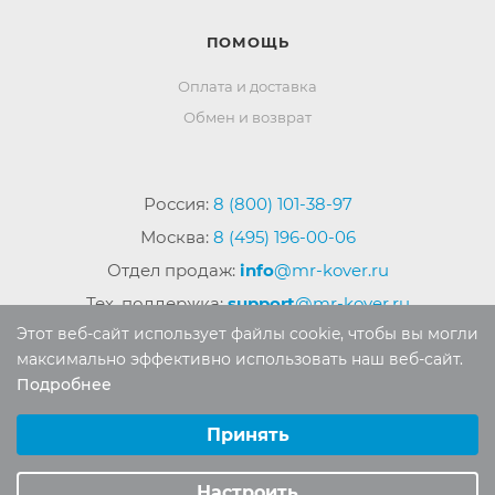
ПОМОЩЬ
Оплата и доставка
Обмен и возврат
Россия:
8 (800) 101-38-97
Москва:
8 (495) 196-00-06
Отдел продаж:
info
@mr-kover.ru
Тех. поддержка:
support
@mr-kover.ru
Этот веб-сайт использует файлы cookie, чтобы вы могли
максимально эффективно использовать наш веб-сайт.
Подробнее
2022-2026 © Интернет магазин
MR-KOVER.RU
Выберите настройки cookie
Авторские права защищены. Воспроизведение
Минимальные
Принять
материалов сайта без письменного разрешения
Аналитические/Функциональные
запрещено.
Настроить