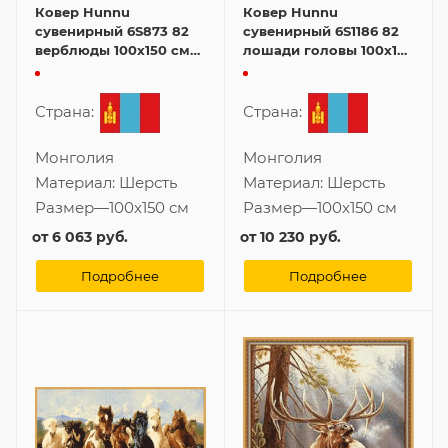
Ковер Hunnu
Ковер Hunnu
сувенирный 6S873 82
сувенирный 6S1186 82
верблюды 100x150 см
лошади головы 100x150
картина
см картина
Страна:
Страна:
Монголия
Монголия
Материал:
Шерсть
Материал:
Шерсть
Размер
—
100x150 см
Размер
—
100x150 см
от
6 063 руб.
от
10 230 руб.
Подробнее
Подробнее