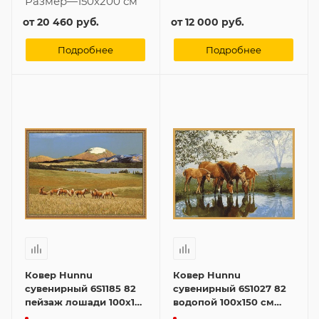
Размер
—
150x200 см
от
20 460 руб.
от
12 000 руб.
Подробнее
Подробнее
Ковер Hunnu
Ковер Hunnu
сувенирный 6S1185 82
сувенирный 6S1027 82
пейзаж лошади 100x150
водопой 100x150 см
см картина
картина