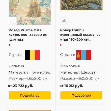
Ковер Prisma Osta
Ковер Hunnu
473185 990 135x200 см
сувенирный 6S1307 122
картина
утки 150x200 см
картина
Страна:
Страна:
Бельгия
Монголия
Материал:
Полиэстер
Материал:
Шерсть
Размер
—
135x200 см
Размер
—
150x200 см
от
23 722 руб.
от
16 212 руб.
Подробнее
Подробнее