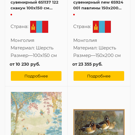
сувенирный 6S1137 122
сувенирный new 6S924
скакун 100x150 см
001 павлины 150x200
картина
см картина
Страна:
Страна:
Монголия
Монголия
Материал:
Шерсть
Материал:
Шерсть
Размер
—
100x150 см
Размер
—
150x200 см
от
10 230 руб.
от
23 355 руб.
Подробнее
Подробнее