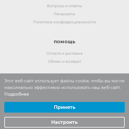
Вопросы и ответы
Реквизиты
Политика конфиденциальности
ПОМОЩЬ
Оплата и доставка
Обмен и возврат
Этот веб-сайт использует файлы cookie, чтобы вы могли
Россия:
8 (800) 101-38-97
максимально эффективно использовать наш веб-сайт.
Москва:
8 (495) 196-00-06
Подробнее
Выберите настройки cookie
Отдел продаж:
info
@mr-kover.ru
Минимальные
Принять
Тех. поддержка:
support
@mr-kover.ru
Аналитические/Функциональные
Настроить