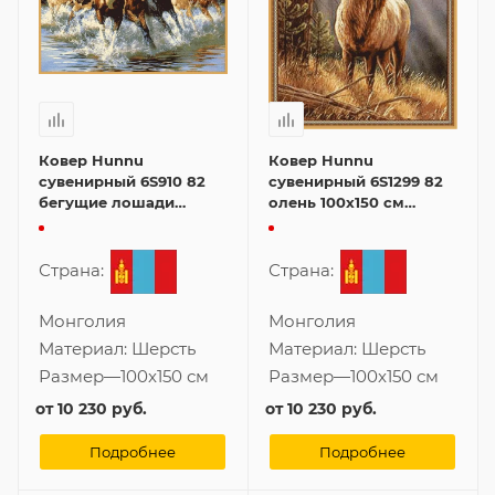
Ковер Hunnu
Ковер Hunnu
сувенирный 6S910 82
сувенирный 6S1299 82
бегущие лошади
олень 100x150 см
100x150 см картина
картина
Страна:
Страна:
Монголия
Монголия
Материал:
Шерсть
Материал:
Шерсть
Размер
—
100x150 см
Размер
—
100x150 см
от
10 230 руб.
от
10 230 руб.
Подробнее
Подробнее