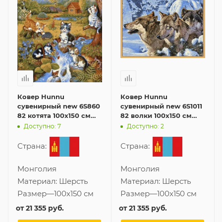
Ковер Hunnu
Ковер Hunnu
сувенирный new 6S860
сувенирный new 6S1011
82 котята 100x150 см
82 волки 100x150 см
картина
картина
Доступно: 7
Доступно: 2
Страна:
Страна:
Монголия
Монголия
Материал:
Шерсть
Материал:
Шерсть
Размер
—
100x150 см
Размер
—
100x150 см
от
21 355 руб.
от
21 355 руб.