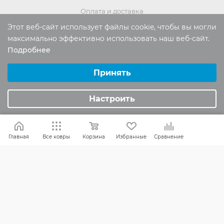
Оплата и доставка
Обмен и возврат
Этот веб-сайт использует файлы cookie, чтобы вы могли
максимально эффективно использовать наш веб-сайт.
Подробнее
Выберите настройки cookie
Россия:
8 (800) 101-38-97
Минимальные
Принять
Москва:
8 (495) 196-00-06
Аналитические/Функциональные
Отдел продаж:
info
@mr-kover.ru
Настроить
Тех. поддержка:
support
@mr-kover.ru
Главная
Все ковры
Корзина
Избранные
Сравнение
2022-2026 © Интернет магазин
MR-KOVER.RU
Авторские права защищены. Воспроизведение
материалов сайта без письменного разрешения
запрещено.