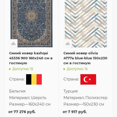
Синий ковер kashqai
Синий ковер olivia
45336 900 160x240 см в
4777a blue-blue 150x230
гостиную
см в гостиную
Доступно: 12
Доступно: 14
Страна:
Страна:
Бельгия
Турция
Материал:
Шерсть
Материал:
Полиэстер
Размер
—
160x240 см
Размер
—
150x230 см
от
77 276 руб.
от
7 917 руб.