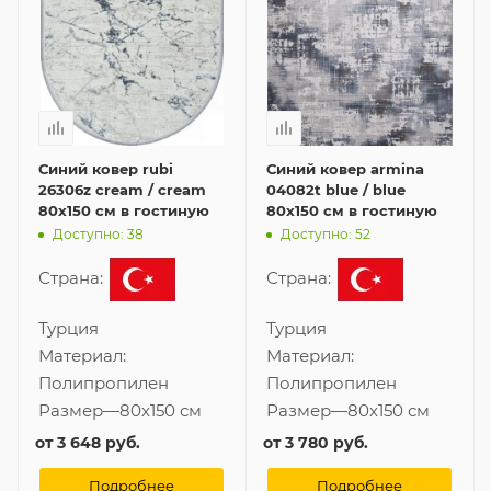
Синий ковер rubi
Синий ковер armina
26306z cream / cream
04082t blue / blue
80x150 см в гостиную
80x150 см в гостиную
Доступно: 38
Доступно: 52
Страна:
Страна:
Турция
Турция
Материал:
Материал:
Полипропилен
Полипропилен
Размер
—
80x150 см
Размер
—
80x150 см
от
3 648 руб.
от
3 780 руб.
Подробнее
Подробнее