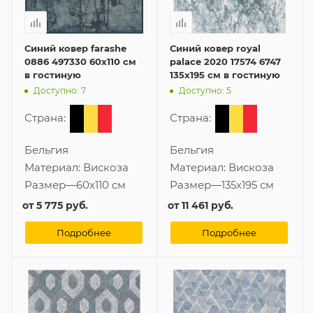
Синий ковер farashe
Синий ковер royal
0886 497330 60x110 см
palace 2020 17574 6747
в гостиную
135x195 см в гостиную
Доступно: 7
Доступно: 5
Страна:
Страна:
Бельгия
Бельгия
Материал:
Вискоза
Материал:
Вискоза
Размер
—
60x110 см
Размер
—
135x195 см
от
5 775 руб.
от
11 461 руб.
Подробнее
Подробнее