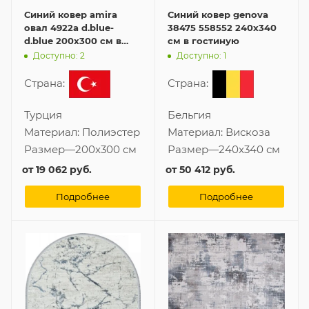
Синий ковер amira
Синий ковер genova
овал 4922a d.blue-
38475 558552 240x340
d.blue 200x300 см в
см в гостиную
гостиную
Доступно: 2
Доступно: 1
Страна:
Страна:
Турция
Бельгия
Материал:
Полиэстер
Материал:
Вискоза
Размер
—
200x300 см
Размер
—
240x340 см
от
19 062 руб.
от
50 412 руб.
Подробнее
Подробнее