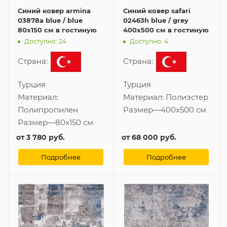
Синий ковер armina
Синий ковер safari
03878a blue / blue
02463h blue / grey
80x150 см в гостиную
400x500 см в гостиную
Доступно: 24
Доступно: 4
Страна:
Страна:
Турция
Турция
Материал:
Материал:
Полиэстер
Полипропилен
Размер
—
400x500 см
Размер
—
80x150 см
от
3 780 руб.
от
68 000 руб.
Подробнее
Подробнее