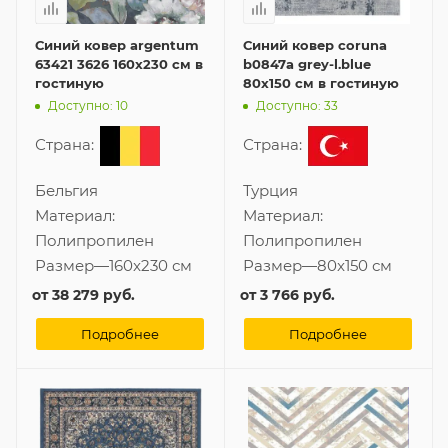
Синий ковер argentum
Синий ковер coruna
63421 3626 160x230 см в
b0847a grey-l.blue
гостиную
80x150 см в гостиную
Доступно: 10
Доступно: 33
Страна:
Страна:
Бельгия
Турция
Материал:
Материал:
Полипропилен
Полипропилен
Размер
—
160x230 см
Размер
—
80x150 см
от
38 279 руб.
от
3 766 руб.
Подробнее
Подробнее