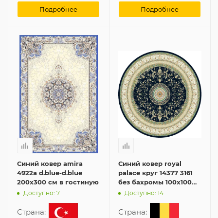
Подробнее
Подробнее
Синий ковер amira
Синий ковер royal
4922a d.blue-d.blue
palace круг 14377 3161
200x300 см в гостиную
без бахромы 100x100
см в гостиную
Доступно: 7
Доступно: 14
Страна:
Страна: