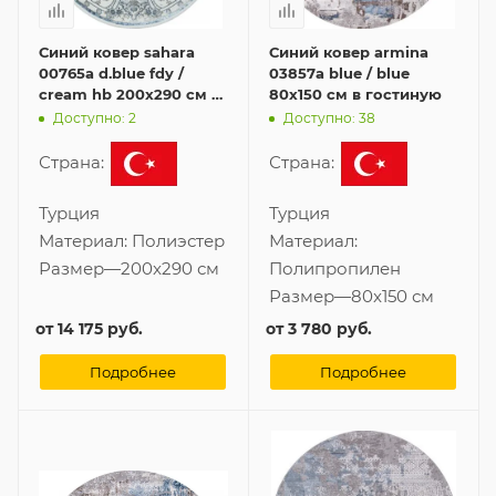
Синий ковер sahara
Синий ковер armina
00765a d.blue fdy /
03857a blue / blue
cream hb 200x290 см в
80x150 см в гостиную
гостиную
Доступно: 2
Доступно: 38
Страна:
Страна:
Турция
Турция
Материал:
Полиэстер
Материал:
Размер
—
200x290 см
Полипропилен
Размер
—
80x150 см
от
14 175 руб.
от
3 780 руб.
Подробнее
Подробнее