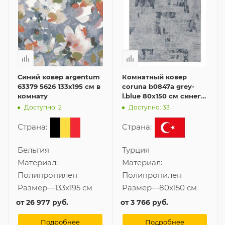
Синий ковер argentum
Комнатный ковер
63379 5626 133x195 см в
coruna b0847a grey-
комнату
l.blue 80x150 см синего
цвета
Доступно: 2
Доступно: 33
Страна:
Страна:
Бельгия
Турция
Материал:
Материал:
Полипропилен
Полипропилен
Размер
—
133x195 см
Размер
—
80x150 см
от
26 977 руб.
от
3 766 руб.
Подробнее
Подробнее