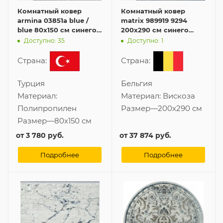
Комнатный ковер
Комнатный ковер
armina 03851a blue /
matrix 989919 9294
blue 80x150 см синего
200x290 см синего
цвета
цвета
Доступно: 35
Доступно: 1
Страна:
Страна:
Турция
Бельгия
Материал:
Материал:
Вискоза
Полипропилен
Размер
—
200x290 см
Размер
—
80x150 см
от
3 780 руб.
от
37 874 руб.
Подробнее
Подробнее