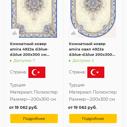
Комнатный ковер
Комнатный ковер
amira 4922a d.blue-
amira овал 4922a
d.blue 200x300 см
d.blue-d.blue 200x300
синего цвета
см синего цвета
Доступно: 7
Доступно: 2
Страна:
Страна:
Турция
Турция
Материал:
Полиэстер
Материал:
Полиэстер
Размер
—
200x300 см
Размер
—
200x300 см
от
19 062 руб.
от
19 062 руб.
Подробнее
Подробнее