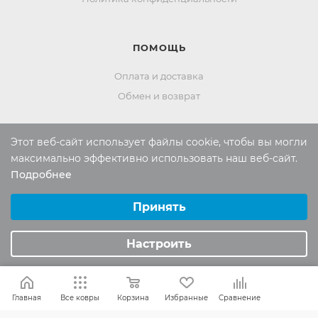
ПОМОЩЬ
Оплата и доставка
Обмен и возврат
Этот веб-сайт использует файлы cookie, чтобы вы могли
Россия:
8 (800) 101-38-97
максимально эффективно использовать наш веб-сайт.
Москва:
8 (495) 196-00-06
Подробнее
Выберите настройки cookie
Отдел продаж:
info
@mr-kover.ru
Минимальные
Принять
Тех. поддержка:
support
@mr-kover.ru
Аналитические/Функциональные
Настроить
2022-2026 © Интернет магазин
MR-KOVER.RU
Авторские права защищены. Воспроизведение
Главная
Все ковры
Корзина
Избранные
Сравнение
материалов сайта без письменного разрешения