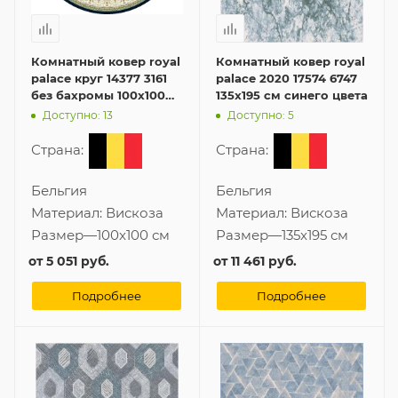
Комнатный ковер royal
Комнатный ковер royal
palace круг 14377 3161
palace 2020 17574 6747
без бахромы 100x100
135x195 см синего цвета
см синего цвета
Доступно: 13
Доступно: 5
Страна:
Страна:
Бельгия
Бельгия
Материал:
Вискоза
Материал:
Вискоза
Размер
—
100x100 см
Размер
—
135x195 см
от
5 051 руб.
от
11 461 руб.
Подробнее
Подробнее