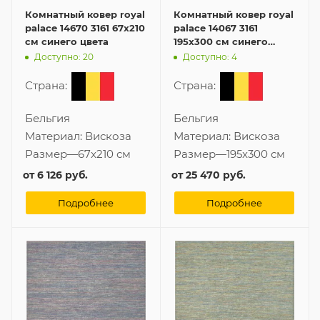
Комнатный ковер royal
Комнатный ковер royal
palace 14670 3161 67x210
palace 14067 3161
см синего цвета
195x300 см синего
цвета
Доступно: 20
Доступно: 4
Страна:
Страна:
Бельгия
Бельгия
Материал:
Вискоза
Материал:
Вискоза
Размер
—
67x210 см
Размер
—
195x300 см
от
6 126 руб.
от
25 470 руб.
Подробнее
Подробнее