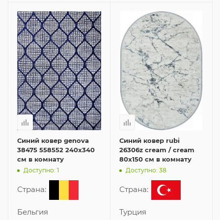
Синий ковер genova
Синий ковер rubi
38475 558552 240x340
26306z cream / cream
см в комнату
80x150 см в комнату
Доступно: 1
Доступно: 38
Страна:
Страна:
Бельгия
Турция