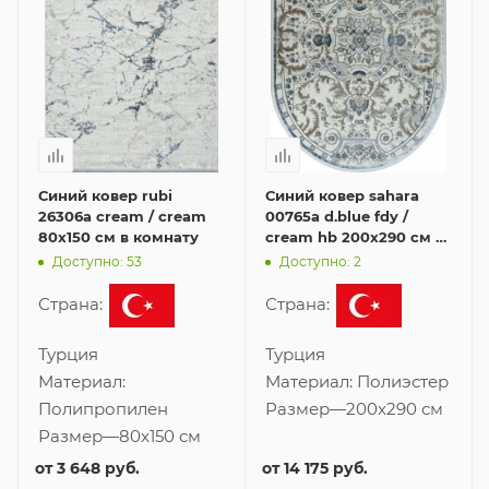
Синий ковер rubi
Синий ковер sahara
26306a cream / cream
00765a d.blue fdy /
80x150 см в комнату
cream hb 200x290 см в
комнату
Доступно: 53
Доступно: 2
Страна:
Страна:
Турция
Турция
Материал:
Материал:
Полиэстер
Полипропилен
Размер
—
200x290 см
Размер
—
80x150 см
от
3 648 руб.
от
14 175 руб.