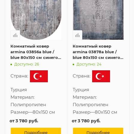
Комнатный ковер
Комнатный ковер
armina 03856a blue /
armina 03878a blue /
blue 80x150 см синего
blue 80x150 см синего
цвета
цвета
Доступно: 26
Доступно: 24
Страна:
Страна:
Турция
Турция
Материал:
Материал:
Полипропилен
Полипропилен
Размер
—
80x150 см
Размер
—
80x150 см
от
3 780 руб.
от
3 780 руб.
Подробнее
Подробнее