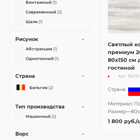
Винтажный
(1)
Современный
(2)
Шале
(1)
Рисунок
Светлый к
Абстракция
(1)
премиум 20
Однотонный
(1)
80x150 см 
гостиной
Страна
Арт.: 150715
Бельгия
(2)
Страна:
Материал:
По
Тип производства
Размер
—
80x
Машинный
(2)
1 800
руб.
/
Ворс