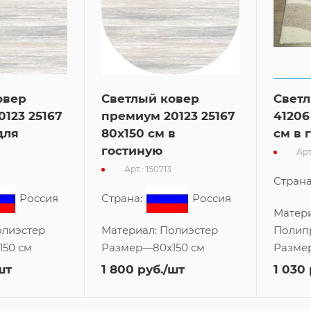
овер
Светлый ковер
Свет
123 25167
премиум 20123 25167
41206
для
80x150 см в
см в 
гостиную
Арт
Арт.: 150713
Страна
Россия
Страна:
Россия
Матери
лиэстер
Материал:
Полиэстер
Полип
150 см
Размер
—
80x150 см
Разме
шт
1 800
руб.
/шт
1 030