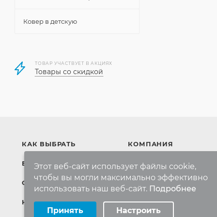
Ковер в детскую
ТОВАР УЧАСТВУЕТ В АКЦИЯХ
Товары со скидкой
КАК ВЫБРАТЬ
КОМПАНИЯ
БРЕНДЫ
Компания
Этот веб-сайт использует файлы cookie,
чтобы вы могли максимально эффективно
Контакты
СКИДКИ
использовать наш веб-сайт.
Подробнее
Выберите настройки cookie
КАРТА САЙТА
Принять
Настроить
Минимальные
Аналитические/Функциональные