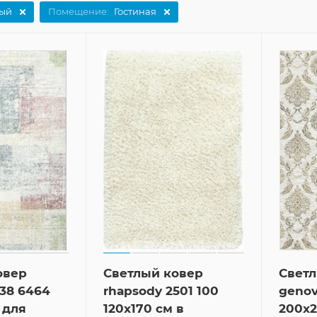
лый
Помещение:
Гостиная
овер
Светлый ковер
Свет
38 6464
rhapsody 2501 100
genov
 для
120x170 см в
200x2