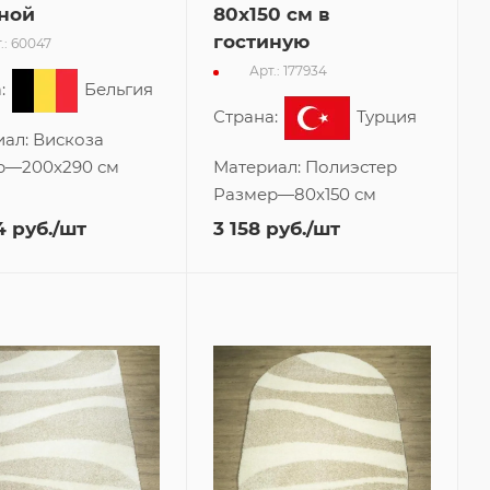
ной
80x150 см в
гостиную
.: 60047
Арт.: 177934
:
Бельгия
Страна:
Турция
иал:
Вискоза
р
—
200x290 см
Материал:
Полиэстер
Размер
—
80x150 см
4
руб.
/шт
3 158
руб.
/шт