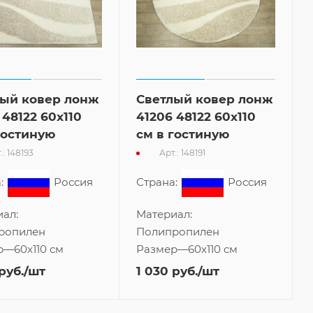
лый ковер лонж
Светлый ковер лонж
 48122 60x110
41206 48122 60x110
гостиную
см в гостиную
.: 148193
Арт.: 148191
:
Россия
Страна:
Россия
ал:
Материал:
ропилен
Полипропилен
р
—
60x110 см
Размер
—
60x110 см
руб.
/шт
1 030
руб.
/шт