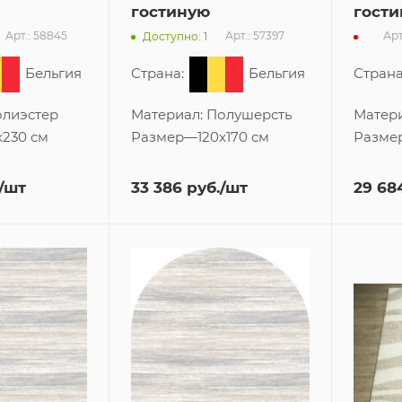
гостиную
гости
Арт.: 58845
Арт.: 57397
Арт
Доступно: 1
Бельгия
Страна:
Бельгия
Страна
лиэстер
Материал:
Полушерсть
Матер
x230 см
Размер
—
120x170 см
Разме
/шт
33 386
руб.
/шт
29 68