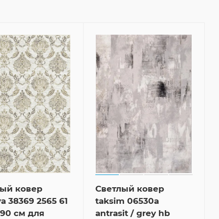
лый ковер
Светлый ковер
a 38369 2565 61
taksim 06530a
90 см для
antrasit / grey hb