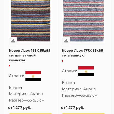
Ковер Лаос 185X 55x85
Ковер Лаос 177X 55x85
см для ванной
см в ванную
комнаты
Страна:
Страна:
Египет
Египет
Материал:
Акрил
Материал:
Акрил
Размер
—
55x85 см
Размер
—
55x85 см
от
1 277 руб.
от
1 277 руб.