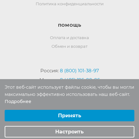
Политика конфиденциальности
ПОМОЩЬ
Оплата и доставка
Обмен и возврат
Россия:
8 (800) 101-38-97
Москва:
8 (495) 196-00-06
Этот веб-сайт использует файлы cookie, чтобы вы могли
Отдел продаж:
info
@mr-kover.ru
максимально эффективно использовать наш веб-сайт.
Тех. поддержка:
support
@mr-kover.ru
Подробнее
Выберите настройки cookie
Минимальные
Принять
Аналитические/Функциональные
2022-2026 © Интернет магазин
MR-KOVER.RU
Настроить
Авторские права защищены. Воспроизведение