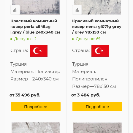
Красивый комнатный
Красивый комнатный
ковер perla c545ag
ковер nensi gl071g grey
l.grey / blue 240x340 см
/ grey 78x150 см
Доступно: 2
Доступно: 69
Страна:
Страна:
Турция
Турция
Материал:
Полиэстер
Материал:
Размер
—
240x340 см
Полипропилен
Размер
—
78x150 см
от
35 496 руб.
от
3 484 руб.
Подробнее
Подробнее