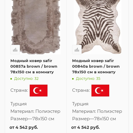
Модный ковер safir
Модный ковер safir
00857a brown / brown
00840a brown / brown
78x150 см в комнату
78x150 см в комнату
Доступно: 32
Доступно: 35
Страна:
Страна:
Турция
Турция
Материал:
Полиэстер
Материал:
Полиэстер
Размер
—
78x150 см
Размер
—
78x150 см
от
4 542 руб.
от
4 542 руб.