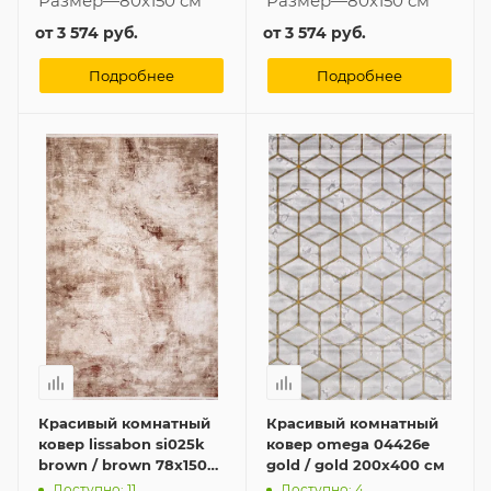
Размер
—
80x150 см
Размер
—
80x150 см
от
3 574 руб.
от
3 574 руб.
Подробнее
Подробнее
Красивый комнатный
Красивый комнатный
ковер lissabon si025k
ковер omega 04426e
brown / brown 78x150
gold / gold 200x400 см
см
Доступно: 11
Доступно: 4