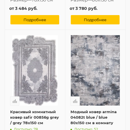
от
3 484 руб.
от
3 780 руб.
Подробнее
Подробнее
Красивый комнатный
Модный ковер armina
ковер safir 00856g grey
04082t blue / blue
/ grey 78x150 см
80x150 см в комнату
Доступно: 78
Доступно: 52