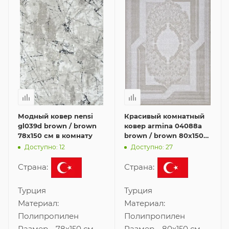
Модный ковер nensi
Красивый комнатный
gl039d brown / brown
ковер armina 04088a
78x150 см в комнату
brown / brown 80x150
см
Доступно: 12
Доступно: 27
Страна:
Страна:
Турция
Турция
Материал:
Материал:
Полипропилен
Полипропилен
Размер
—
78x150 см
Размер
—
80x150 см