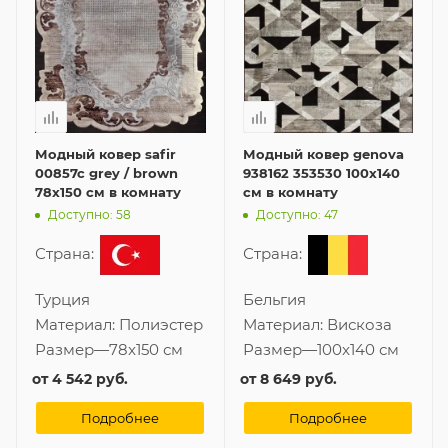
Модный ковер safir
Модный ковер genova
00857c grey / brown
938162 353530 100x140
78x150 см в комнату
см в комнату
Доступно: 58
Доступно: 47
Страна:
Страна:
Турция
Бельгия
Материал:
Полиэстер
Материал:
Вискоза
Размер
—
78x150 см
Размер
—
100x140 см
от
4 542 руб.
от
8 649 руб.
Подробнее
Подробнее