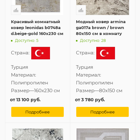
Красивый комнатный
Модный ковер armina
ковер leonidas b0748a
ga017a brown / brown
d.beige-gold 160x230 см
80x150 см в комнату
Доступно: 5
Доступно: 28
Страна:
Страна:
Турция
Турция
Материал:
Материал:
Полипропилен
Полипропилен
Размер
—
160x230 см
Размер
—
80x150 см
от
13 100 руб.
от
3 780 руб.
Подробнее
Подробнее