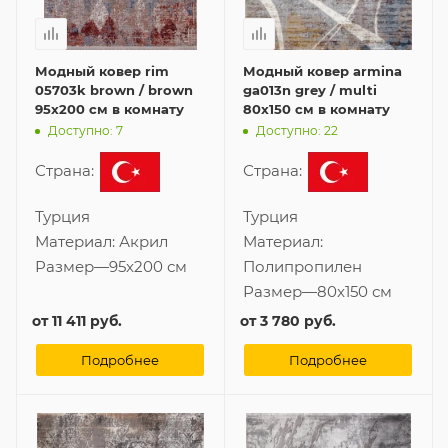
Модный ковер rim
Модный ковер armina
05703k brown / brown
ga013n grey / multi
95x200 см в комнату
80x150 см в комнату
Доступно: 7
Доступно: 22
Страна:
Страна:
Турция
Турция
Материал:
Акрил
Материал:
Размер
—
95x200 см
Полипропилен
Размер
—
80x150 см
от
11 411 руб.
от
3 780 руб.
Подробнее
Подробнее