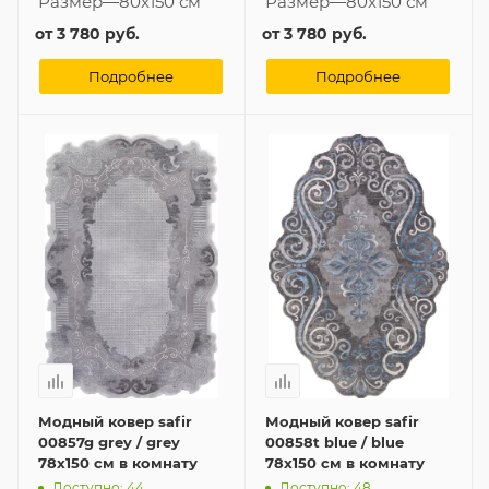
Размер
—
80x150 см
Размер
—
80x150 см
от
3 780 руб.
от
3 780 руб.
Подробнее
Подробнее
Модный ковер safir
Модный ковер safir
00857g grey / grey
00858t blue / blue
78x150 см в комнату
78x150 см в комнату
Доступно: 44
Доступно: 48