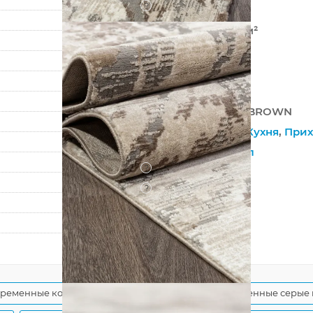
?
Хит-сет
462 000 точек/м²
10 мм
2350 г/м²
ARMINA
GA017C GREY / BROWN
Гостиная
,
Зал
,
Кухня
,
Прих
Модный
,
На пол
?
Джутовая
?
Рельефный
80
150
временные ковры
Серые ковры лофт
Современные серые