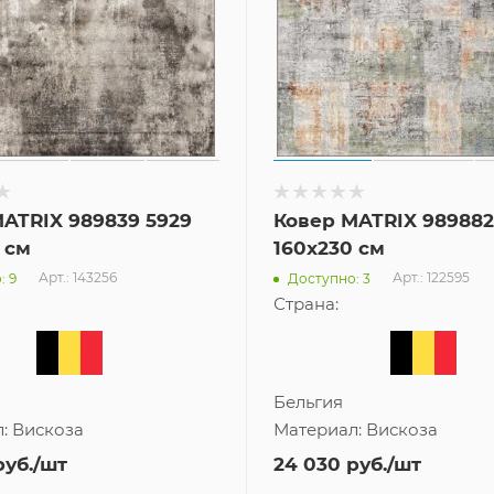
ATRIX 989839 5929
Ковер MATRIX 989882
 см
160x230 см
Арт.: 143256
Арт.: 122595
: 9
Доступно: 3
Страна:
Бельгия
л:
Вискоза
Материал:
Вискоза
уб.
/шт
24 030
руб.
/шт