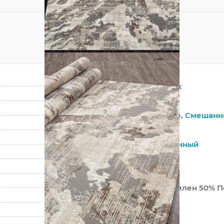
Прямоугольник
Серый
?
Синтетический
,
Смешанн
Полипропилен
Лофт
,
Современный
Абстракция
Турция
50% Полипропилен 50% П
Машинный
?
Средний