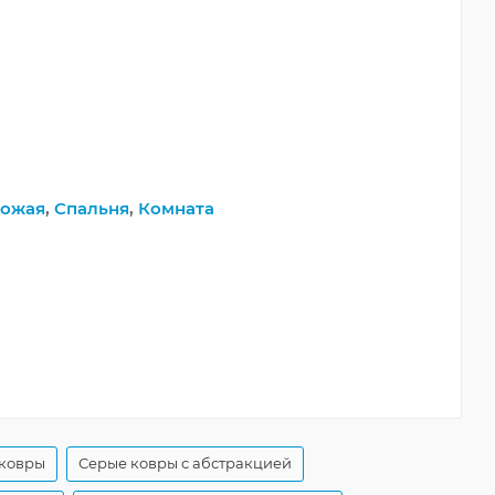
ожая
,
Спальня
,
Комната
 ковры
Серые ковры с абстракцией