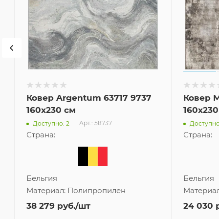
Ковер Argentum 63717 9737
Ковер M
160x230 см
160x230
Арт.: 58737
Доступно: 2
Доступно
Страна:
Страна:
Бельгия
Бельгия
Материал:
Полипропилен
Материа
38 279
руб.
/шт
24 030
р