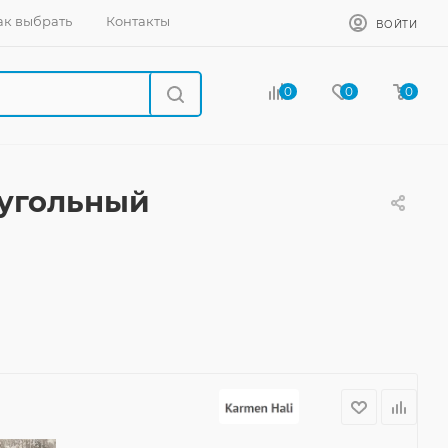
ак выбрать
Контакты
ВОЙТИ
0
0
0
оугольный