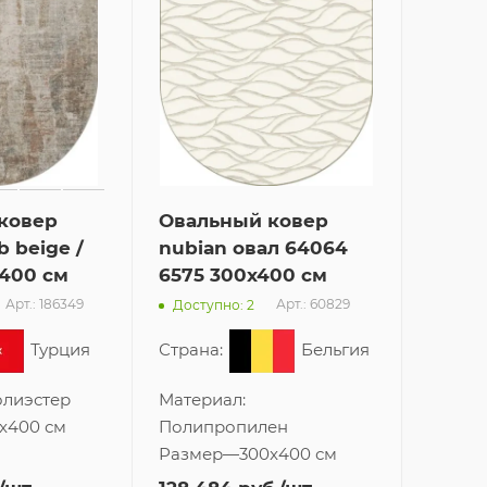
ковер
Овальный ковер
b beige /
nubian овал 64064
x400 см
6575 300x400 см
Арт.: 186349
Арт.: 60829
Доступно: 2
Турция
Страна:
Бельгия
лиэстер
Материал:
x400 см
Полипропилен
Размер
—
300x400 см