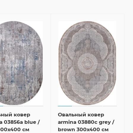
ьный ковер
Овальный ковер
a 03856a blue /
armina 03880c grey /
300x400 см
brown 300x400 см