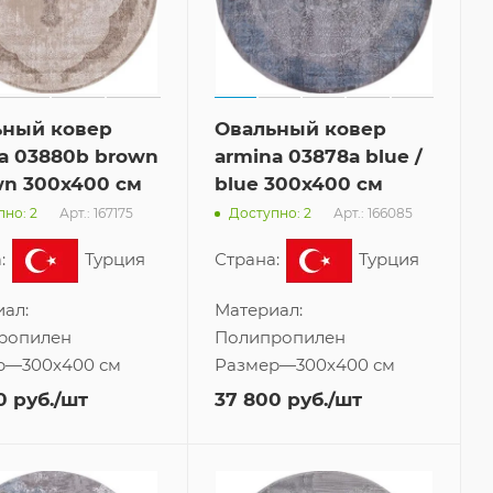
ьный ковер
Овальный ковер
a 03880b brown
armina 03878a blue /
wn 300x400 см
blue 300x400 см
Арт.: 167175
Арт.: 166085
но: 2
Доступно: 2
:
Турция
Страна:
Турция
ал:
Материал:
ропилен
Полипропилен
р
—
300x400 см
Размер
—
300x400 см
0
руб.
/шт
37 800
руб.
/шт