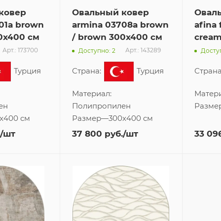
ковер
Овальный ковер
Овал
01a brown
armina 03708a brown
afina
0x400 см
/ brown 300x400 см
cream
Арт.: 173700
Арт.: 143289
Доступно: 2
Доступ
Турция
Страна:
Турция
Страна
Материал:
Матер
ен
Полипропилен
Разме
x400 см
Размер
—
300x400 см
/шт
37 800
руб.
/шт
33 09