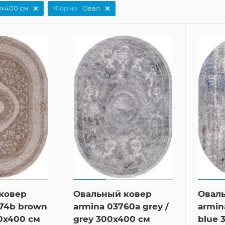
0x400 см
Форма:
Овал
ковер
Овальный ковер
Овал
874b brown
armina 03760a grey /
armin
0x400 см
grey 300x400 см
blue 