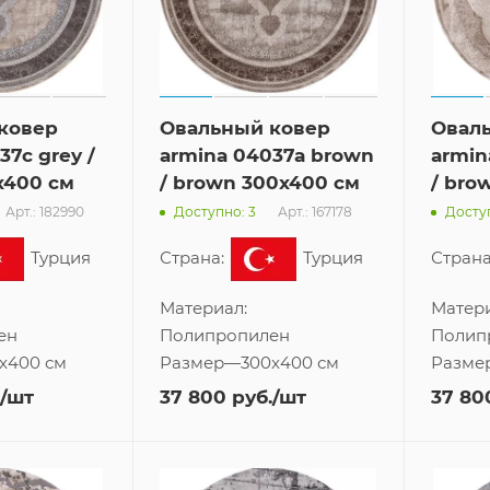
ковер
Овальный ковер
Овал
37c grey /
armina 04037a brown
armin
x400 см
/ brown 300x400 см
/ bro
Арт.: 182990
Арт.: 167178
Доступно: 3
Доступ
Турция
Страна:
Турция
Страна
Материал:
Матери
ен
Полипропилен
Полип
x400 см
Размер
—
300x400 см
Разме
/шт
37 800
руб.
/шт
37 80