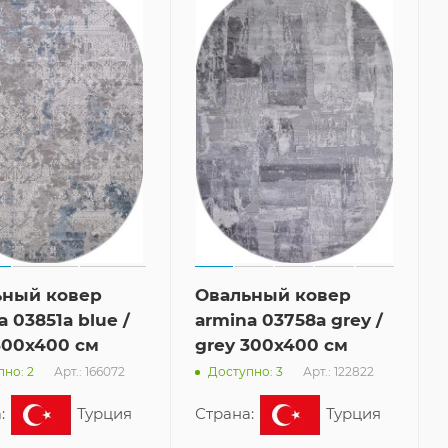
ьный ковер
Овальный ковер
a 03851a blue /
armina 03758a grey /
300x400 см
grey 300x400 см
Арт.: 166072
Арт.: 122822
но: 2
Доступно: 3
:
Турция
Страна:
Турция