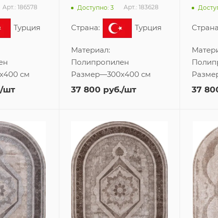
Арт.: 186578
Арт.: 183628
Доступно: 3
Доступ
Турция
Страна:
Турция
Страна
Материал:
Матери
ен
Полипропилен
Полип
x400 см
Размер
—
300x400 см
Разме
/шт
37 800
руб.
/шт
37 80