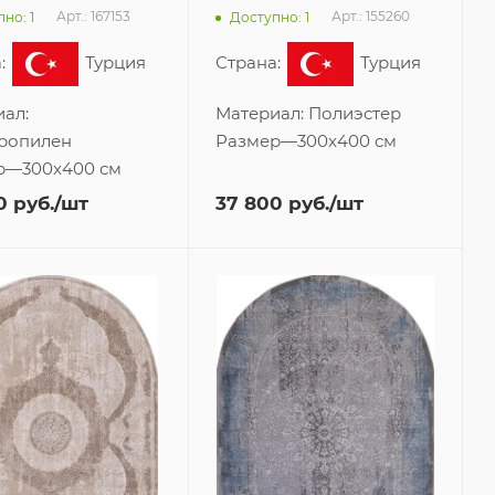
Арт.: 167153
Арт.: 155260
но: 1
Доступно: 1
:
Турция
Страна:
Турция
ал:
Материал:
Полиэстер
ропилен
Размер
—
300x400 см
р
—
300x400 см
0
руб.
/шт
37 800
руб.
/шт