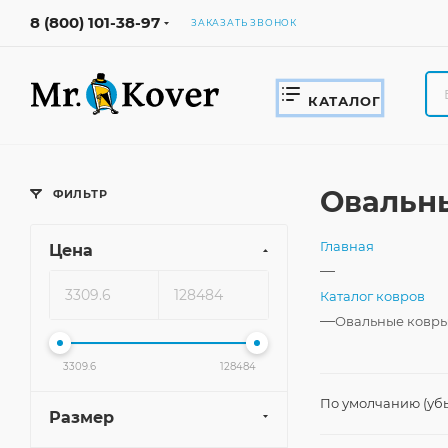
8 (800) 101-38-97
ЗАКАЗАТЬ ЗВОНОК
КАТАЛОГ
Овальны
ФИЛЬТР
Главная
Цена
—
Каталог ковров
—
Овальные ковры
3309.6
128484
По умолчанию (уб
Размер