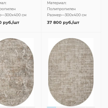
ал:
Материал:
ропилен
Полипропилен
р
—
300x400 см
Размер
—
300x400 см
0
руб.
/шт
37 800
руб.
/шт