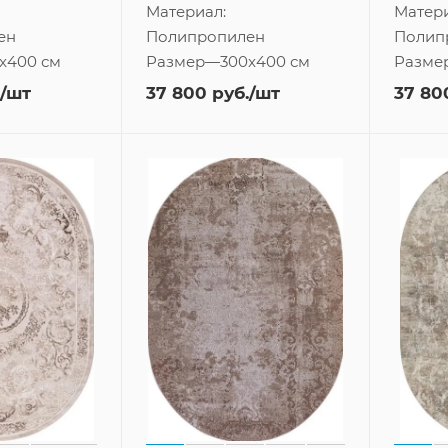
Материал:
Матери
ен
Полипропилен
Полип
x400 см
Размер
—
300x400 см
Разме
/шт
37 800
руб.
/шт
37 80