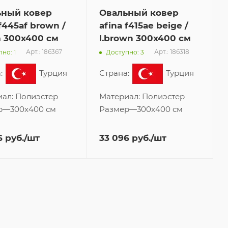
ьный ковер
Овальный ковер
 f445af brown /
afina f415ae beige /
 300x400 см
l.brown 300x400 см
Арт.: 186367
Арт.: 186318
но: 1
Доступно: 3
:
Турция
Страна:
Турция
иал:
Полиэстер
Материал:
Полиэстер
р
—
300x400 см
Размер
—
300x400 см
6
руб.
/шт
33 096
руб.
/шт