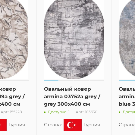
ковер
Овальный ковер
Овал
9a grey /
armina 03752a grey /
armin
x400 см
grey 300x400 см
blue 
Арт.: 155228
Арт.: 183630
Доступно: 1
Доступ
Турция
Страна:
Турция
Страна