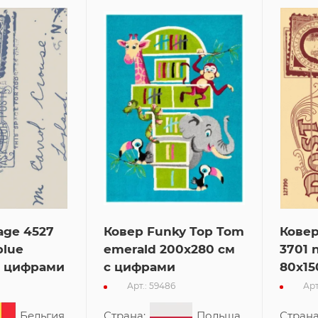
age 4527
Ковер Funky Top Tom
Ковер
blue
emerald 200x280 см
3701 n
с цифрами
с цифрами
80x15
Арт.: 59486
Арт
Бельгия
Страна:
Польша
Страна