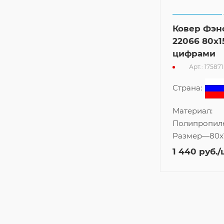
Ковер Фэн
22066 80x1
цифрами
Арт.: 175871
Страна:
Материал:
Полипропил
Размер
—
80x
1 440
руб.
/