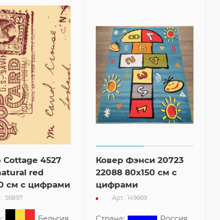
 Cottage 4527
Ковер Фэнси 20723
atural red
22088 80x150 см с
0 см с цифрами
цифрами
.: 56897
Арт.: 149669
:
Бельгия
Страна:
Россия