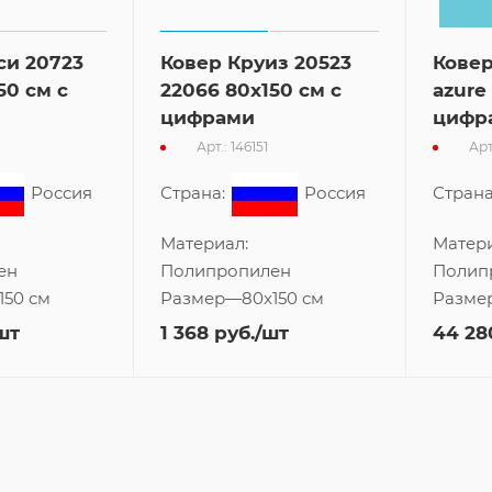
си 20723
Ковер Круиз 20523
Ковер
50 см с
22066 80x150 см с
azure
цифрами
цифр
Арт.: 146151
Арт
Россия
Страна:
Россия
Страна
Материал:
Матери
ен
Полипропилен
Полип
150 см
Размер
—
80x150 см
Разме
шт
1 368
руб.
/шт
44 28