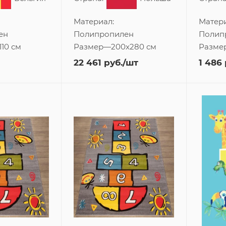
Материал:
Матери
ен
Полипропилен
Полип
110 см
Размер
—
200x280 см
Разме
22 461
руб.
/шт
1 486