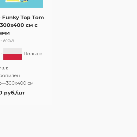
 Funky Top Tom
 300x400 см с
ами
.: 60749
:
Польша
ал:
ропилен
р
—
300x400 см
0
руб.
/шт