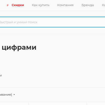
Скидки
Как купить
Компания
Бренды
К
с цифрами
и
ывание)