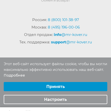
Обмен и возврат
Россия:
8 (800) 101-38-97
Москва:
8 (495) 196-00-06
Отдел продаж:
info
@mr-kover.ru
Тех. поддержка:
support
@mr-kover.ru
2022-2026 © Интернет магазин
MR-KOVER.RU
Этот веб-сайт использует файлы cookie, чтобы вы могли
Авторские права защищены. Воспроизведение
максимально эффективно использовать наш веб-сайт.
материалов сайта без письменного разрешения
Подробнее
Выберите настройки cookie
запрещено.
Минимальные
Принять
Аналитические/Функциональные
Настроить