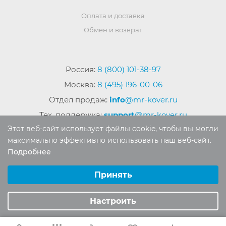
Оплата и доставка
Обмен и возврат
Россия:
8 (800) 101-38-97
Москва:
8 (495) 196-00-06
Отдел продаж:
info
@mr-kover.ru
Тех. поддержка:
support
@mr-kover.ru
Этот веб-сайт использует файлы cookie, чтобы вы могли
максимально эффективно использовать наш веб-сайт.
Подробнее
2022-2026 © Интернет магазин
MR-KOVER.RU
Выберите настройки cookie
Авторские права защищены. Воспроизведение
Минимальные
Принять
материалов сайта без письменного разрешения
Аналитические/Функциональные
запрещено.
Настроить