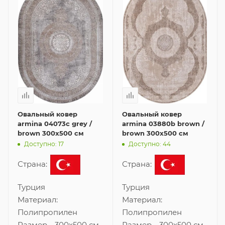
Овальный ковер
Овальный ковер
armina 04073c grey /
armina 03880b brown /
brown 300x500 см
brown 300x500 см
Доступно: 17
Доступно: 44
Страна:
Страна:
Турция
Турция
Материал:
Материал:
Полипропилен
Полипропилен
Размер
—
300x500 см
Размер
—
300x500 см