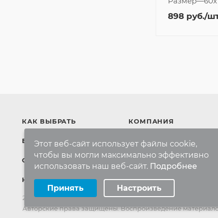
Размер
—
60x
898
руб.
/ш
КАК ВЫБРАТЬ
КОМПАНИЯ
БРЕНДЫ
Компания
Этот веб-сайт использует файлы cookie,
чтобы вы могли максимально эффективно
Контакты
СКИДКИ
использовать наш веб-сайт.
Подробнее
Выберите настройки cookie
КАРТА САЙТА
Принять
Настроить
Минимальные
Аналитические/Функциональные
2022-2026 © Интернет магазин
MR-KOVER.RU
Авторские права защищены. Воспроизведение материало