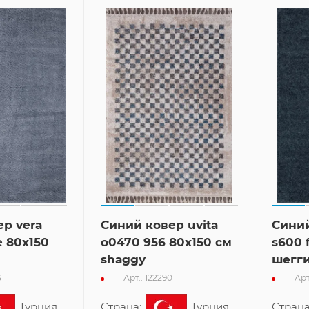
р vera
Синий ковер uvita
Сини
e 80x150
o0470 956 80x150 см
s600 
shaggy
шегг
3
Арт.: 122290
Арт
Турция
Страна:
Турция
Страна