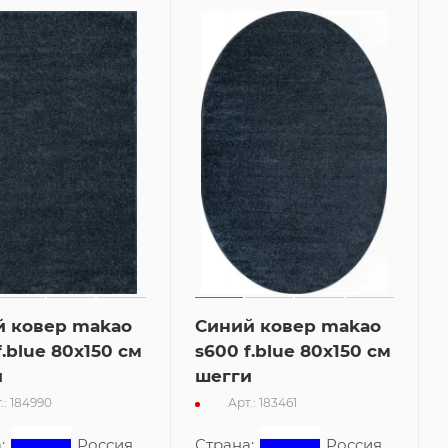
й ковер makao
Синий ковер makao
f.blue 80x150 см
s600 f.blue 80x150 см
и
шегги
.: 184990
Арт.: 183461
:
Россия
Страна:
Россия