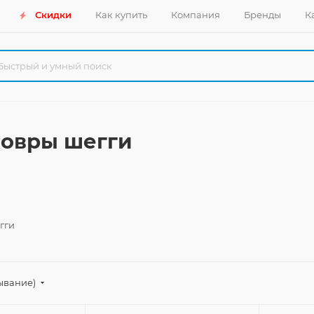
Скидки
Как купить
Компания
Бренды
К
ковры шегги
гги
ывание)