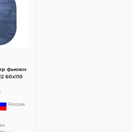
ер фьюжн
2 60x110
2
Россия
ен