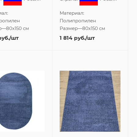
ал:
Материал:
ропилен
Полипропилен
р
—
80x150 см
Размер
—
80x150 см
уб.
/шт
1 814
руб.
/шт