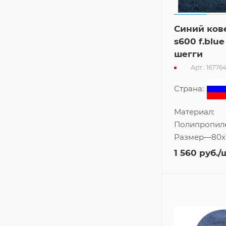
Синий кове
s600 f.blue
шегги
Арт.: 16776
Страна:
Материал:
Полипропил
Размер
—
80x
1 560
руб.
/