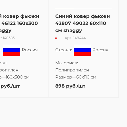
й ковер фьюжн
Синий ковер фьюжн
 46122 160x300
42807 49022 60x110
aggy
см shaggy
.: 148585
Арт.: 148444
:
Россия
Страна:
Россия
ал:
Материал:
ропилен
Полипропилен
р
—
160x300 см
Размер
—
60x110 см
руб.
/шт
898
руб.
/шт