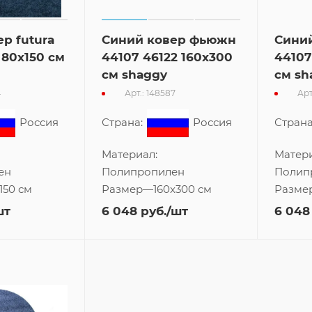
р futura
Синий ковер фьюжн
Сини
 80x150 см
44107 46122 160x300
44107
см shaggy
см sh
4
Арт.: 148587
Арт
Россия
Страна:
Россия
Страна
Материал:
Матери
ен
Полипропилен
Полип
150 см
Размер
—
160x300 см
Разме
шт
6 048
руб.
/шт
6 048