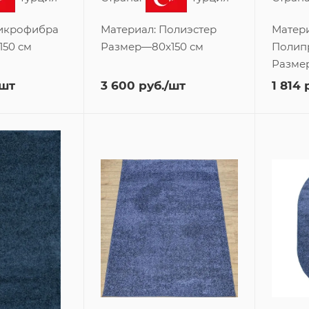
икрофибра
Материал:
Полиэстер
Матери
150 см
Размер
—
80x150 см
Полип
Разме
/шт
3 600
руб.
/шт
1 814
р