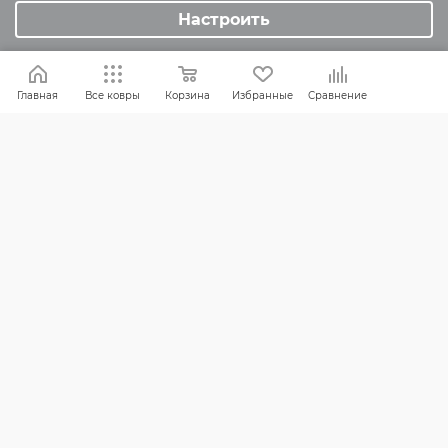
Настроить
Обмен и возврат
Главная
Все ковры
Корзина
Избранные
Сравнение
Россия:
8 (800) 101-38-97
Москва:
8 (495) 196-00-06
Отдел продаж:
info
@mr-kover.ru
Тех. поддержка:
support
@mr-kover.ru
2022-2026 © Интернет магазин
MR-KOVER.RU
Авторские права защищены. Воспроизведение
материалов сайта без письменного разрешения
запрещено.