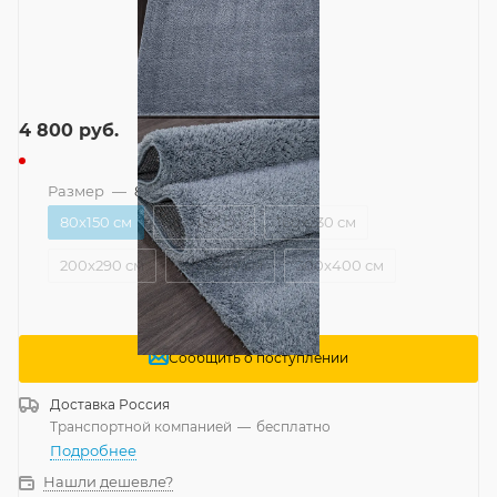
4 800
руб.
Размер
—
80x150 см
80x150 см
120x180 см
160x230 см
200x290 см
240x340 см
300x400 см
Сообщить о поступлении
Доставка
Россия
Транспортной компанией
—
бесплатно
Подробнее
Нашли дешевле?