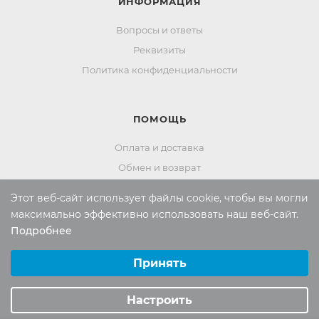
ИНФОРМАЦИЯ
Вопросы и ответы
Реквизиты
Политика конфиденциальности
ПОМОЩЬ
Оплата и доставка
Обмен и возврат
Этот веб-сайт использует файлы cookie, чтобы вы могли
максимально эффективно использовать наш веб-сайт.
Россия:
8 (800) 101-38-97
Подробнее
Выберите настройки cookie
Москва:
8 (495) 196-00-06
Минимальные
Принять
Отдел продаж:
info
@mr-kover.ru
Аналитические/Функциональные
Тех. поддержка:
support
@mr-kover.ru
Настроить