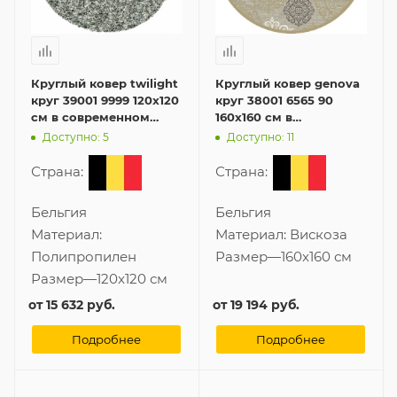
Круглый ковер twilight
Круглый ковер genova
круг 39001 9999 120x120
круг 38001 6565 90
см в современном
160x160 см в
стиле
современном стиле
Доступно: 5
Доступно: 11
Страна:
Страна:
Бельгия
Бельгия
Материал:
Материал:
Вискоза
Полипропилен
Размер
—
160x160 см
Размер
—
120x120 см
от
15 632 руб.
от
19 194 руб.
Подробнее
Подробнее