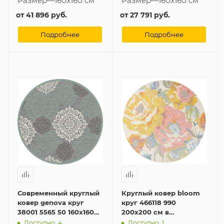
Размер
—
160x160 см
Размер
—
160x160 см
от
41 896 руб.
от
27 791 руб.
Подробнее
Подробнее
Современный круглый
Круглый ковер bloom
ковер genova круг
круг 466118 990
38001 5565 50 160x160
200x200 см в
см
современном стиле
Доступно: 4
Доступно: 1