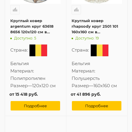
Круглый ковер
Круглый ковер
argentum круг 63618
rhapsody круг 2501 101
8656 120x120 см в
160x160 см в
современном стиле
современном стиле
Доступно: 5
Доступно: 19
Страна:
Страна:
Бельгия
Бельгия
Материал:
Материал:
Полипропилен
Полушерсть
Размер
—
120x120 см
Размер
—
160x160 см
от
15 418 руб.
от
41 896 руб.
Подробнее
Подробнее