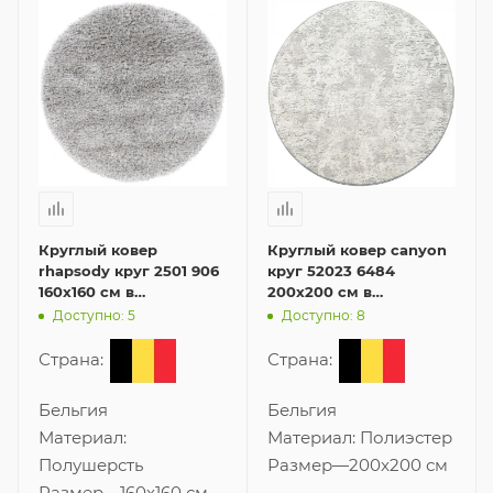
Круглый ковер
Круглый ковер canyon
rhapsody круг 2501 906
круг 52023 6484
160x160 см в
200x200 см в
современном стиле
современном стиле
Доступно: 5
Доступно: 8
Страна:
Страна:
Бельгия
Бельгия
Материал:
Материал:
Полиэстер
Полушерсть
Размер
—
200x200 см
Размер
—
160x160 см