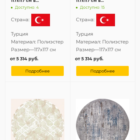
117x117 см в
117x117 см в
современном стиле
современном стиле
Доступно: 4
Доступно: 15
Страна:
Страна:
Турция
Турция
Материал:
Полиэстер
Материал:
Полиэстер
Размер
—
117x117 см
Размер
—
117x117 см
от
5 314 руб.
от
5 314 руб.
Подробнее
Подробнее