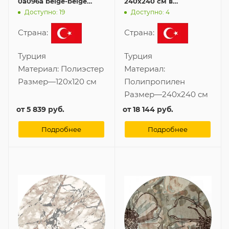
0a096a beige-beige
240x240 см в
120x120 см
современном стиле
Доступно: 19
Доступно: 4
Страна:
Страна:
Турция
Турция
Материал:
Полиэстер
Материал:
Размер
—
120x120 см
Полипропилен
Размер
—
240x240 см
от
5 839 руб.
от
18 144 руб.
Подробнее
Подробнее