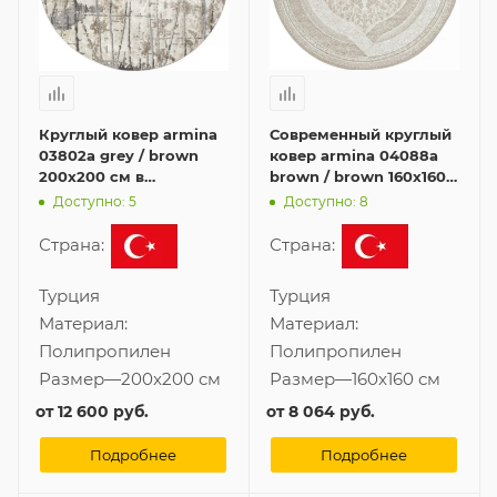
Круглый ковер armina
Современный круглый
03802a grey / brown
ковер armina 04088a
200x200 см в
brown / brown 160x160
современном стиле
см
Доступно: 5
Доступно: 8
Страна:
Страна:
Турция
Турция
Материал:
Материал:
Полипропилен
Полипропилен
Размер
—
200x200 см
Размер
—
160x160 см
от
12 600 руб.
от
8 064 руб.
Подробнее
Подробнее