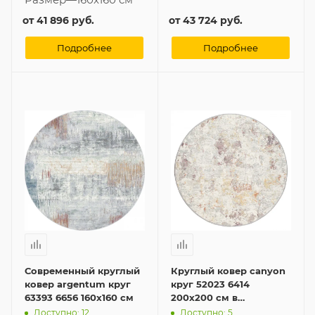
от
41 896 руб.
от
43 724 руб.
Подробнее
Подробнее
Современный круглый
Круглый ковер canyon
ковер argentum круг
круг 52023 6414
63393 6656 160x160 см
200x200 см в
современном стиле
Доступно: 12
Доступно: 5