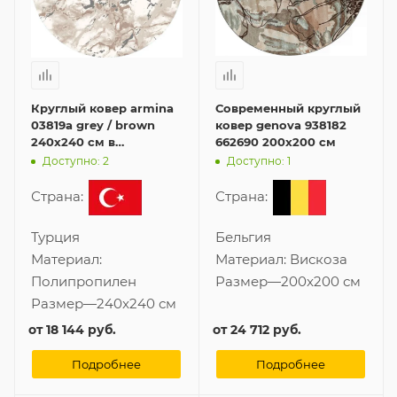
Круглый ковер armina
Современный круглый
03819a grey / brown
ковер genova 938182
240x240 см в
662690 200x200 см
современном стиле
Доступно: 2
Доступно: 1
Страна:
Страна:
Турция
Бельгия
Материал:
Материал:
Вискоза
Полипропилен
Размер
—
200x200 см
Размер
—
240x240 см
от
18 144 руб.
от
24 712 руб.
Подробнее
Подробнее