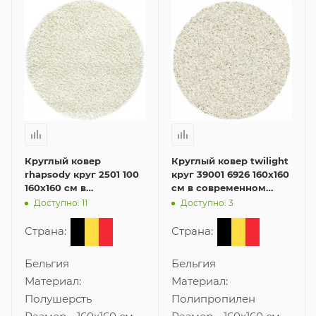
Круглый ковер
Круглый ковер twilight
rhapsody круг 2501 100
круг 39001 6926 160x160
160x160 см в
см в современном
современном стиле
стиле
Доступно: 11
Доступно: 3
Страна:
Страна:
Бельгия
Бельгия
Материал:
Материал:
Полушерсть
Полипропилен