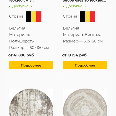
160x160 см в
38009 6565 90 160x160
современном стиле
см
Доступно: 3
Доступно: 3
Страна:
Страна:
Бельгия
Бельгия
Материал:
Материал:
Вискоза
Полушерсть
Размер
—
160x160 см
Размер
—
160x160 см
от
41 896 руб.
от
19 194 руб.
Подробнее
Подробнее