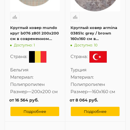
Круглый ковер mundo
Круглый ковер armina
круг b076 z801 200x200
03851c grey / brown
см в современном
160x160 см в
стиле
современном стиле
Доступно: 1
Доступно: 10
Страна:
Страна:
Бельгия
Турция
Материал:
Материал:
Полипропилен
Полипропилен
Размер
—
200x200 см
Размер
—
160x160 см
от
16 564 руб.
от
8 064 руб.
Подробнее
Подробнее