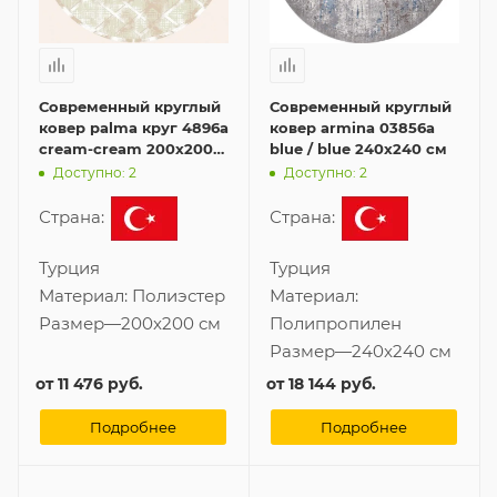
Современный круглый
Современный круглый
ковер palma круг 4896a
ковер armina 03856a
cream-cream 200x200
blue / blue 240x240 см
см
Доступно: 2
Доступно: 2
Страна:
Страна:
Турция
Турция
Материал:
Полиэстер
Материал:
Размер
—
200x200 см
Полипропилен
Размер
—
240x240 см
от
11 476 руб.
от
18 144 руб.
Подробнее
Подробнее