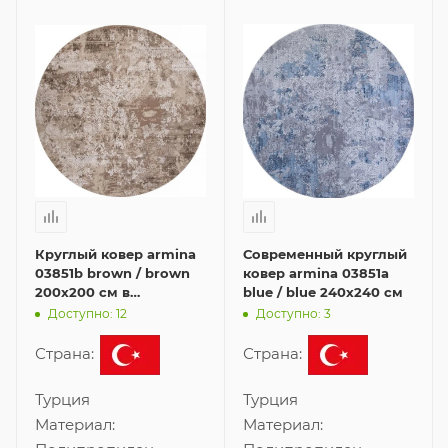
Круглый ковер armina
Современный круглый
03851b brown / brown
ковер armina 03851a
200x200 см в
blue / blue 240x240 см
современном стиле
Доступно: 12
Доступно: 3
Страна:
Страна:
Турция
Турция
Материал:
Материал: