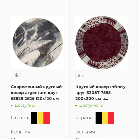
Современный круглый
Круглый ковер infinity
ковер argentum круг
круг 32087 7595
63529 2626 120x120 см
200x200 см в
современном стиле
Доступно: 1
Доступно: 2
Страна:
Страна:
Бельгия
Бельгия