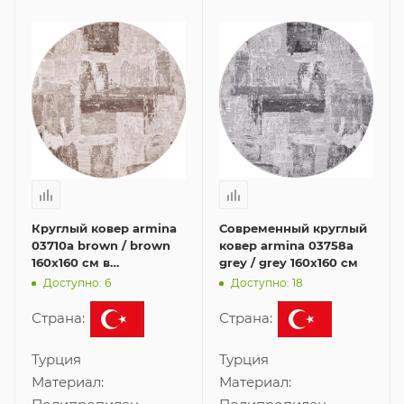
Круглый ковер armina
Современный круглый
03710a brown / brown
ковер armina 03758a
160x160 см в
grey / grey 160x160 см
современном стиле
Доступно: 6
Доступно: 18
Страна:
Страна:
Турция
Турция
Материал:
Материал: