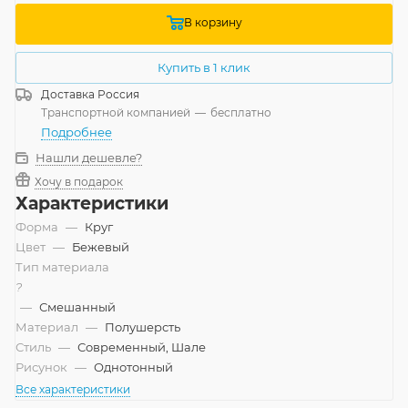
В корзину
Купить в 1 клик
Доставка
Россия
Транспортной компанией
—
бесплатно
Подробнее
Нашли дешевле?
Хочу в подарок
Характеристики
Форма
—
Круг
Цвет
—
Бежевый
Тип материала
?
—
Смешанный
Материал
—
Полушерсть
Стиль
—
Современный, Шале
Рисунок
—
Однотонный
Все характеристики