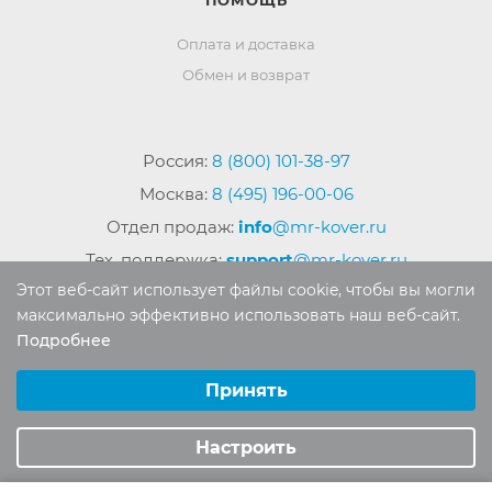
Оплата и доставка
Обмен и возврат
Россия:
8 (800) 101-38-97
Москва:
8 (495) 196-00-06
Отдел продаж:
info
@mr-kover.ru
Тех. поддержка:
support
@mr-kover.ru
Этот веб-сайт использует файлы cookie, чтобы вы могли
максимально эффективно использовать наш веб-сайт.
Подробнее
2022-2026 © Интернет магазин
MR-KOVER.RU
Выберите настройки cookie
Авторские права защищены. Воспроизведение
Минимальные
Принять
материалов сайта без письменного разрешения
Аналитические/Функциональные
запрещено.
Настроить