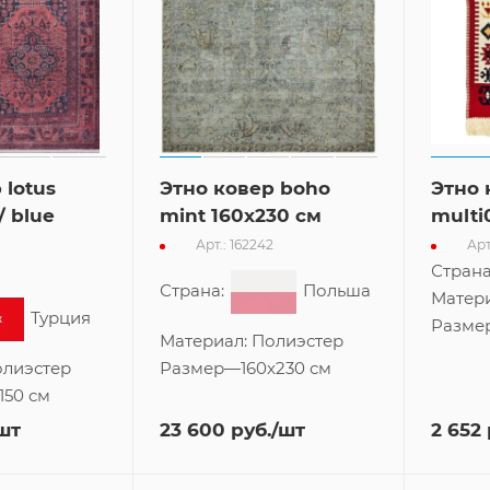
 lotus
Этно ковер boho
Этно 
/ blue
mint 160x230 см
multi
Арт.: 162242
Арт
Страна:
Польша
Страна
Турция
Материал:
Полиэстер
Матер
лиэстер
Размер
—
160x230 см
Разме
150 см
шт
23 600
руб.
/шт
2 652