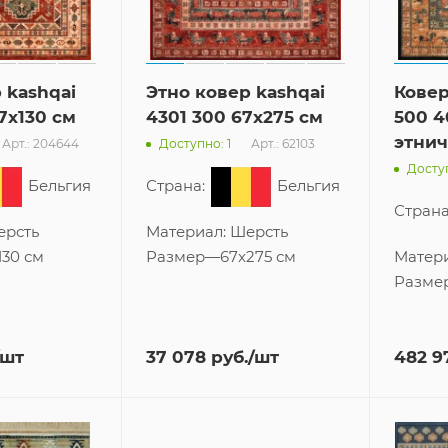
 kashqai
Этно ковер kashqai
Ковер
7x130 см
4301 300 67x275 см
500 4
этнич
Арт.: 204644
Арт.: 62103
Доступно: 1
Доступ
Бельгия
Страна:
Бельгия
Страна
ерсть
Материал:
Шерсть
130 см
Размер
—
67x275 см
Матер
Разме
/шт
37 078
руб.
/шт
482 9