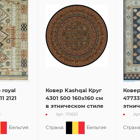
 royal
Ковер Kashqai Круг
Ковер
11 2121
4301 500 160x160 см
47733
в этническом стиле
этнич
8
Арт.: 172633
Арт
Бельгия
Страна:
Бельгия
Страна