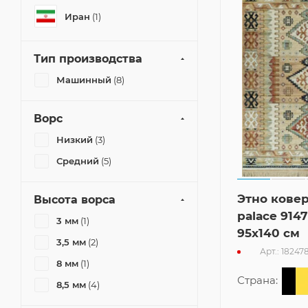
Иран
(1)
Тип производства
Машинный
(8)
Ворс
Низкий
(3)
Средний
(5)
Этно ковер
Высота ворса
palace 9147
3 мм
(1)
95x140 см
3,5 мм
(2)
Арт.: 18247
8 мм
(1)
Страна:
8,5 мм
(4)