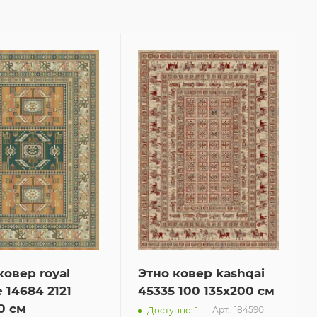
ковер royal
Этно ковер kashqai
e 14684 2121
45335 100 135x200 см
0 см
Арт.: 184590
Доступно: 1