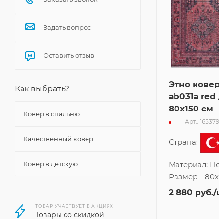
Задать вопрос
Оставить отзыв
Этно ковер
Как выбрать?
ab031a red 
80x150 см
Ковер в спальню
Арт.: 165379
Качественный ковер
Страна:
Ковер в детскую
Материал:
По
Размер
—
80x
2 880
руб.
/
ТОВАР УЧАСТВУЕТ В АКЦИЯХ
Товары со скидкой