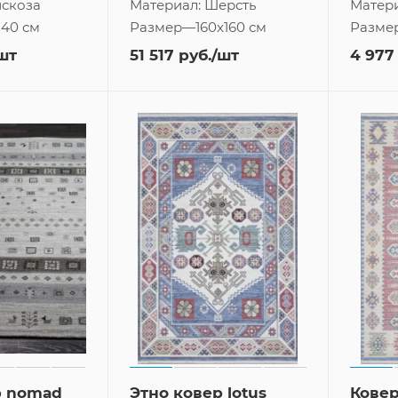
скоза
Материал:
Шерсть
Матер
140 см
Размер
—
160x160 см
Разме
шт
51 517
руб.
/шт
4 977
р nomad
Этно ковер lotus
Ковер