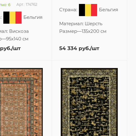
Арт.: 174762
но: 6
Страна:
Бельгия
:
Бельгия
Материал:
Шерсть
иал:
Вискоза
Размер
—
135x200 см
р
—
95x140 см
руб.
/шт
54 334
руб.
/шт