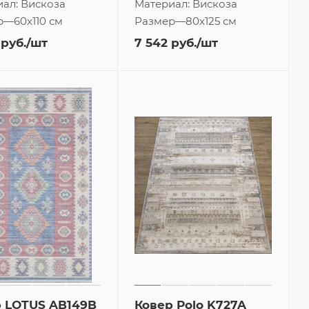
иал:
Вискоза
Материал:
Вискоза
р
—
60x110 см
Размер
—
80x125 см
руб.
/шт
7 542
руб.
/шт
 LOTUS AB149B
Ковер Polo K727A