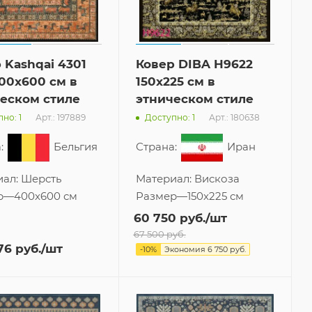
 Kashqai 4301
Ковер DIBA H9622
00x600 см в
150x225 см в
еском стиле
этническом стиле
Арт.: 197889
Арт.: 180638
но: 1
Доступно: 1
:
Бельгия
Страна:
Иран
иал:
Шерсть
Материал:
Вискоза
р
—
400x600 см
Размер
—
150x225 см
60 750
руб.
/шт
67 500
руб.
76
руб.
/шт
-
10
%
Экономия
6 750
руб.