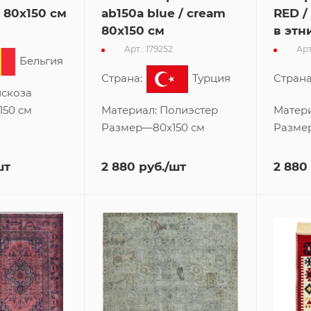
 80x150 см
ab150a blue / cream
RED /
80x150 см
в этн
Арт.: 179252
Арт
Бельгия
Страна:
Турция
Страна
скоза
150 см
Материал:
Полиэстер
Матер
Размер
—
80x150 см
Разме
шт
2 880
руб.
/шт
2 880