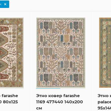
к
 farashe
Этно ковер farashe
Этно 
0 80x125
1169 477440 140x200
palac
см
95x14