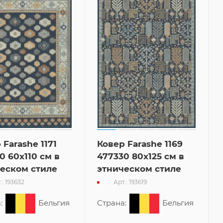
 Farashe 1171
Ковер Farashe 1169
0 60x110 см в
477330 80x125 см в
еском стиле
этническом стиле
.: 193632
Арт.: 193619
:
Бельгия
Страна:
Бельгия