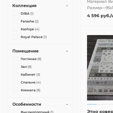
Материал:
Ви
Коллекция
Размер
—
95x
DIBA
(1)
4 596
руб.
/
Farashe
(2)
Kashqai
(4)
Royal Palace
(1)
Помещение
Гостиная
(8)
Зал
(8)
Кабинет
(3)
Спальня
(4)
Комната
(8)
Особенности
Этно кове
Высокоплотный
(1)