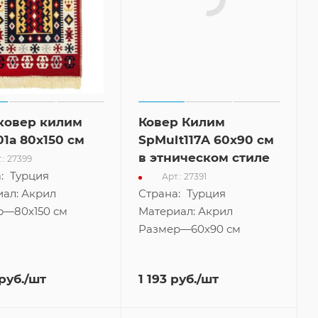
ковер килим
Ковер Килим
01a 80x150 см
SpMult117A 60x90 см
в этническом стиле
.: 27399
Арт.: 27391
:
Турция
Страна:
Турция
Материал:
Акрил
иал:
Акрил
Размер
—
60x90 см
р
—
80x150 см
руб.
/шт
1 193
руб.
/шт