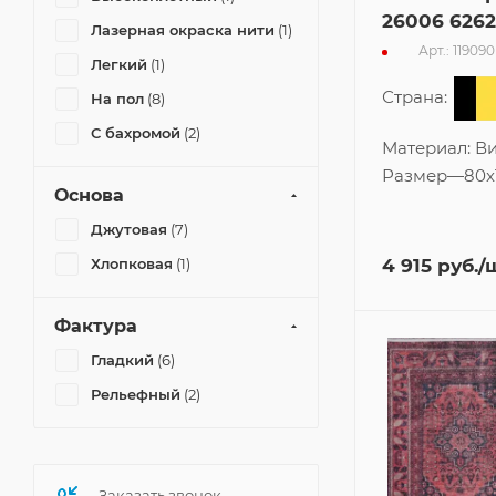
26006 6262
Лазерная окраска нити
(1)
Арт.: 119090
Легкий
(1)
Страна:
На пол
(8)
С бахромой
(2)
Материал:
Ви
Размер
—
80x
Основа
Джутовая
(7)
Хлопковая
(1)
4 915
руб.
/
Фактура
Гладкий
(6)
Рельефный
(2)
Заказать звонок