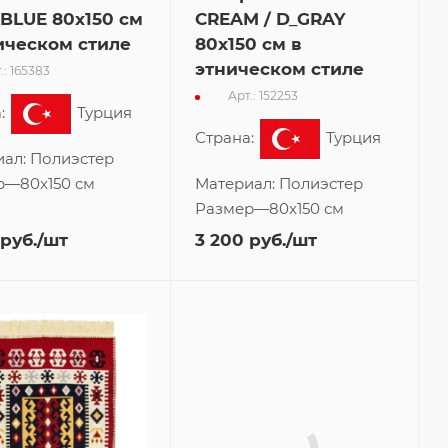
 BLUE 80x150 см
CREAM / D_GRAY
ическом стиле
80x150 см в
этническом стиле
.: 165383
Арт.: 152253
:
Турция
Страна:
Турция
иал:
Полиэстер
р
—
80x150 см
Материал:
Полиэстер
Размер
—
80x150 см
руб.
/шт
3 200
руб.
/шт