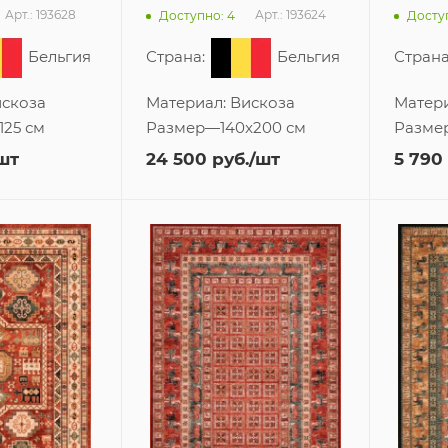
Арт.: 193628
Арт.: 193624
Доступно: 4
Доступ
Бельгия
Страна:
Бельгия
Страна
скоза
Материал:
Вискоза
Матер
125 см
Размер
—
140x200 см
Разме
шт
24 500
руб.
/шт
5 790