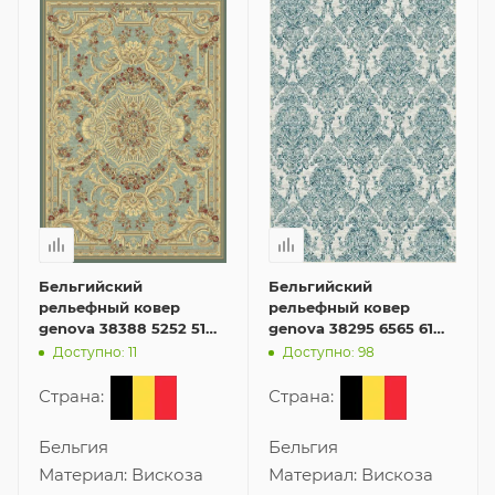
Бельгийский
Бельгийский
рельефный ковер
рельефный ковер
genova 38388 5252 51
genova 38295 6565 61
200x400 см из вискозы
160x230 см из вискозы
Доступно: 11
Доступно: 98
Страна:
Страна:
Бельгия
Бельгия
Материал:
Вискоза
Материал:
Вискоза