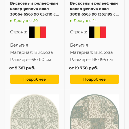
Вискозный рельефный
Вискозный рельефный
ковер genova овал
ковер genova овал
38064 6565 90 65x110 см
38011 6565 90 135x195 см
из Бельгии
из Бельгии
Доступно: 50
Доступно: 14
Страна:
Страна:
Бельгия
Бельгия
Материал:
Вискоза
Материал:
Вискоза
Размер
—
65x110 см
Размер
—
135x195 см
от
5 361 руб.
от
19 738 руб.
Подробнее
Подробнее