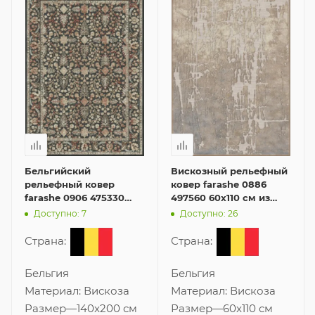
Бельгийский
Вискозный рельефный
рельефный ковер
ковер farashe 0886
farashe 0906 475330
497560 60x110 см из
140x200 см из вискозы
Бельгии
Доступно: 7
Доступно: 26
Страна:
Страна:
Бельгия
Бельгия
Материал:
Вискоза
Материал:
Вискоза
Размер
—
140x200 см
Размер
—
60x110 см