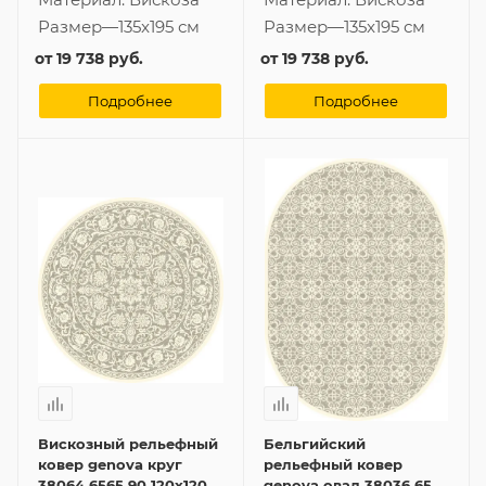
Размер
—
135x195 см
Размер
—
135x195 см
от
19 738 руб.
от
19 738 руб.
Подробнее
Подробнее
Вискозный рельефный
Бельгийский
ковер genova круг
рельефный ковер
38064 6565 90 120x120
genova овал 38036 6565