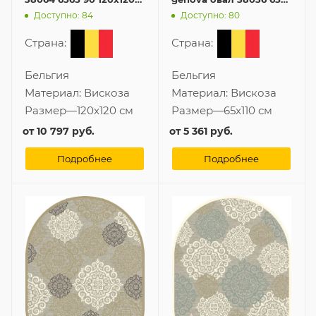
см из Бельгии
90 65x110 см из вискозы
Доступно: 84
Доступно: 80
Страна:
Страна:
Бельгия
Бельгия
Материал:
Вискоза
Материал:
Вискоза
Размер
—
120x120 см
Размер
—
65x110 см
от
10 797 руб.
от
5 361 руб.
Подробнее
Подробнее