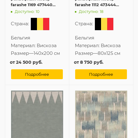
farashe 1169 477440
farashe 1112 473444
140x200 см из вискозы
80x125 см из вискозы
Доступно: 10
Доступно: 18
Страна:
Страна:
Бельгия
Бельгия
Материал:
Вискоза
Материал:
Вискоза
Размер
—
140x200 см
Размер
—
80x125 см
от
24 500 руб.
от
8 750 руб.
Подробнее
Подробнее