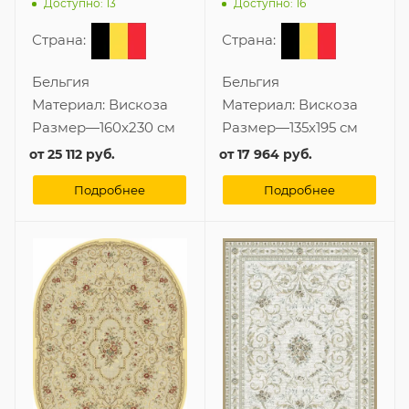
160x230 см из вискозы
135x195 см из вискозы
Доступно: 13
Доступно: 16
Страна:
Страна:
Бельгия
Бельгия
Материал:
Вискоза
Материал:
Вискоза
Размер
—
160x230 см
Размер
—
135x195 см
от
25 112 руб.
от
17 964 руб.
Подробнее
Подробнее