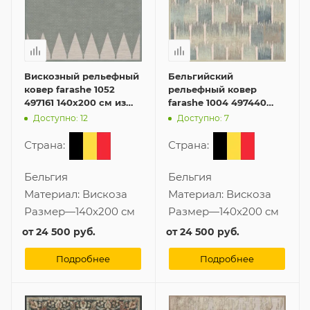
Вискозный рельефный
Бельгийский
ковер farashe 1052
рельефный ковер
497161 140x200 см из
farashe 1004 497440
Бельгии
140x200 см из вискозы
Доступно: 12
Доступно: 7
Страна:
Страна:
Бельгия
Бельгия
Материал:
Вискоза
Материал:
Вискоза
Размер
—
140x200 см
Размер
—
140x200 см
от
24 500 руб.
от
24 500 руб.
Подробнее
Подробнее