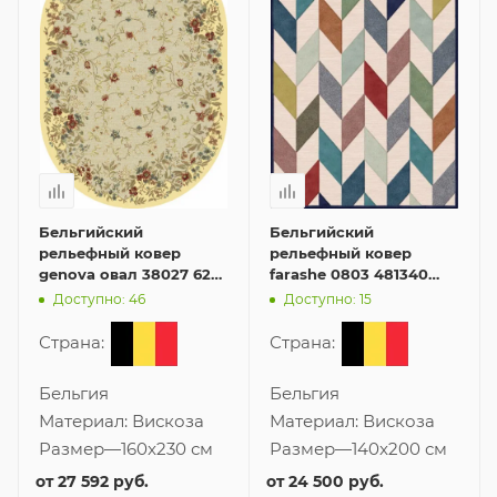
Бельгийский
Бельгийский
рельефный ковер
рельефный ковер
genova овал 38027 6262
farashe 0803 481340
60 160x230 см из
140x200 см из вискозы
Доступно: 46
Доступно: 15
вискозы
Страна:
Страна:
Бельгия
Бельгия
Материал:
Вискоза
Материал:
Вискоза
Размер
—
160x230 см
Размер
—
140x200 см
от
27 592 руб.
от
24 500 руб.