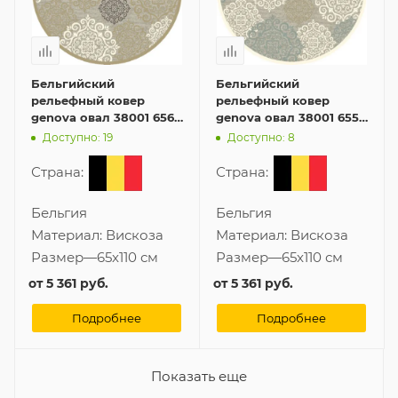
Бельгийский
Бельгийский
рельефный ковер
рельефный ковер
genova овал 38001 6565
genova овал 38001 6555
90 65x110 см из вискозы
90 65x110 см из вискозы
Доступно: 19
Доступно: 8
Страна:
Страна:
Бельгия
Бельгия
Материал:
Вискоза
Материал:
Вискоза
Размер
—
65x110 см
Размер
—
65x110 см
от
5 361 руб.
от
5 361 руб.
Подробнее
Подробнее
Показать еще