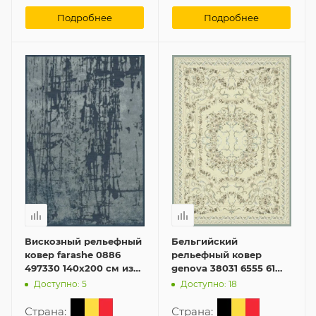
Подробнее
Подробнее
Вискозный рельефный
Бельгийский
ковер farashe 0886
рельефный ковер
497330 140x200 см из
genova 38031 6555 61
Бельгии
65x110 см из вискозы
Доступно: 5
Доступно: 18
Страна:
Страна: