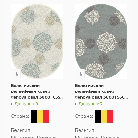
Бельгийский
Бельгийский
рельефный ковер
рельефный ковер
genova овал 38001 6555
genova овал 38001 5565
61 135x195 см из
50 135x195 см из
Доступно: 9
Доступно: 3
вискозы
вискозы
Страна:
Страна:
Бельгия
Бельгия
Материал:
Вискоза
Материал:
Вискоза