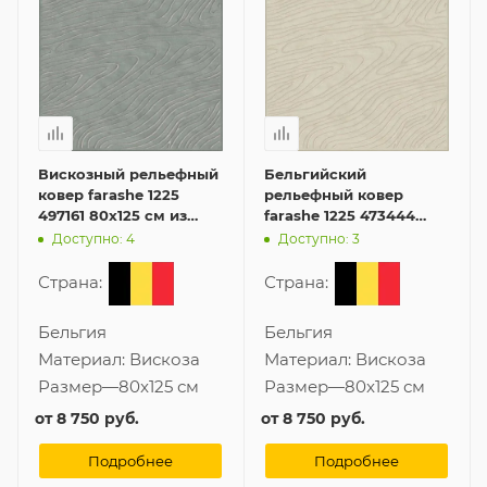
Вискозный рельефный
Бельгийский
ковер farashe 1225
рельефный ковер
497161 80x125 см из
farashe 1225 473444
Бельгии
80x125 см из вискозы
Доступно: 4
Доступно: 3
Страна:
Страна:
Бельгия
Бельгия
Материал:
Вискоза
Материал:
Вискоза
Размер
—
80x125 см
Размер
—
80x125 см
от
8 750 руб.
от
8 750 руб.
Подробнее
Подробнее