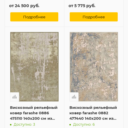
от
24 500 руб.
от
5 775 руб.
Подробнее
Подробнее
Вискозный рельефный
Вискозный рельефный
ковер farashe 0886
ковер farashe 0882
475110 140x200 см из
477440 140x200 см из
Бельгии
Бельгии
Доступно: 3
Доступно: 6