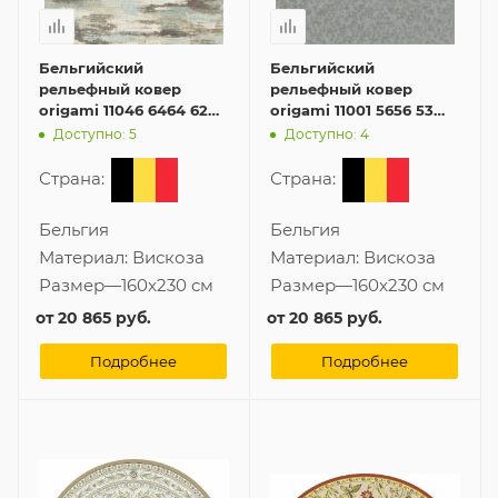
Бельгийский
Бельгийский
рельефный ковер
рельефный ковер
origami 11046 6464 62
origami 11001 5656 53
160x230 см из вискозы
160x230 см из вискозы
Доступно: 5
Доступно: 4
Страна:
Страна:
Бельгия
Бельгия
Материал:
Вискоза
Материал:
Вискоза
Размер
—
160x230 см
Размер
—
160x230 см
от
20 865 руб.
от
20 865 руб.
Подробнее
Подробнее