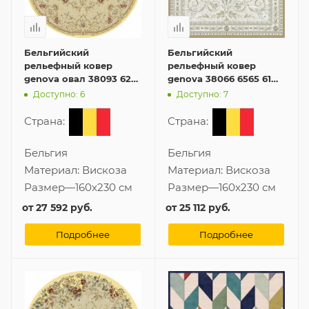
Бельгийский
Бельгийский
рельефный ковер
рельефный ковер
genova овал 38093 6262
genova 38066 6565 61
60 160x230 см из
160x230 см из вискозы
Доступно: 6
Доступно: 7
вискозы
Страна:
Страна:
Бельгия
Бельгия
Материал:
Вискоза
Материал:
Вискоза
Размер
—
160x230 см
Размер
—
160x230 см
от
27 592 руб.
от
25 112 руб.
Подробнее
Подробнее