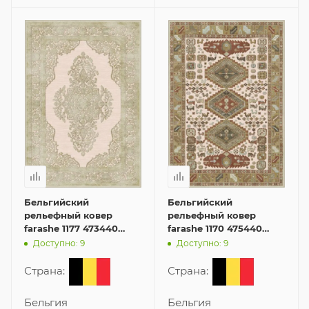
Бельгийский
Бельгийский
рельефный ковер
рельефный ковер
farashe 1177 473440
farashe 1170 475440
80x125 см из вискозы
80x125 см из вискозы
Доступно: 9
Доступно: 9
Страна:
Страна:
Бельгия
Бельгия