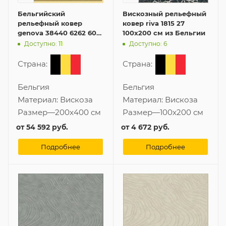
Бельгийский
Вискозный рельефный
рельефный ковер
ковер riva 1815 27
genova 38440 6262 60
100x200 см из Бельгии
200x400 см из вискозы
Доступно: 11
Доступно: 6
Страна:
Страна:
Бельгия
Бельгия
Материал:
Вискоза
Материал:
Вискоза
Размер
—
200x400 см
Размер
—
100x200 см
от
54 592 руб.
от
4 672 руб.
Подробнее
Подробнее