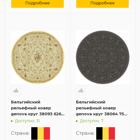
Подробнее
Подробнее
Бельгийский
Бельгийский
рельефный ковер
рельефный ковер
genova круг 38093 6262
genova круг 38064 7575
60 160x160 см из
70 160x160 см из
Доступно: 31
Доступно: 7
вискозы
вискозы
Страна:
Страна: