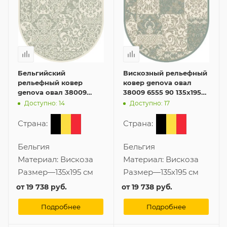
Бельгийский
Вискозный рельефный
рельефный ковер
ковер genova овал
genova овал 38009
38009 6555 90 135x195
6565 90 135x195 см из
см из Бельгии
Доступно: 14
Доступно: 17
вискозы
Страна:
Страна:
Бельгия
Бельгия
Материал:
Вискоза
Материал:
Вискоза
Размер
—
135x195 см
Размер
—
135x195 см
от
19 738 руб.
от
19 738 руб.
Подробнее
Подробнее