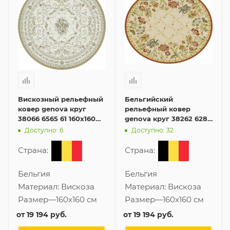
Вискозный рельефный
Бельгийский
ковер genova круг
рельефный ковер
38066 6565 61 160x160
genova круг 38262 6282
см из Бельгии
60 160x160 см из
Доступно: 6
Доступно: 32
вискозы
Страна:
Страна:
Бельгия
Бельгия
Материал:
Вискоза
Материал:
Вискоза
Размер
—
160x160 см
Размер
—
160x160 см
от
19 194 руб.
от
19 194 руб.