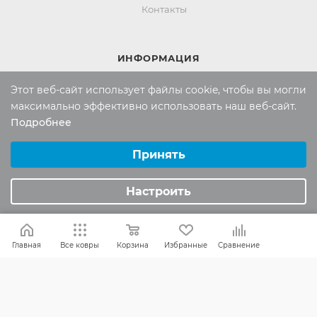
Контакты
ИНФОРМАЦИЯ
Вопросы и ответы
Этот веб-сайт использует файлы cookie, чтобы вы могли
максимально эффективно использовать наш веб-сайт.
Реквизиты
Подробнее
Политика конфиденциальности
Выберите настройки cookie
Минимальные
Принять
Аналитические/Функциональные
ПОМОЩЬ
Настроить
Оплата и доставка
Обмен и возврат
Главная
Все ковры
Корзина
Избранные
Сравнение
Россия:
8 (800) 101-38-97
Москва:
8 (495) 196-00-06