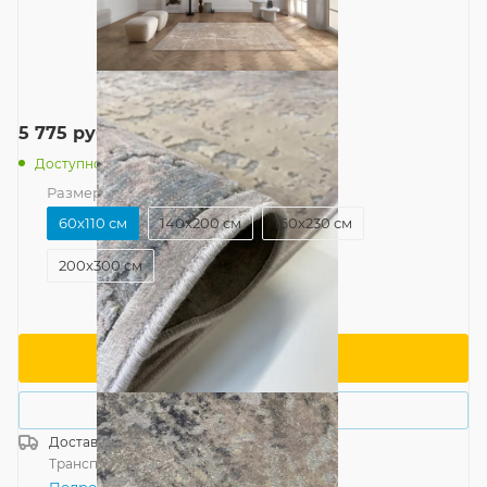
5 775
руб.
/шт
Доступно: 4
Размер
—
60x110 см
60x110 см
140x200 см
160x230 см
200x300 см
В корзину
Купить в 1 клик
Доставка
Россия
Транспортной компанией
—
бесплатно
Подробнее