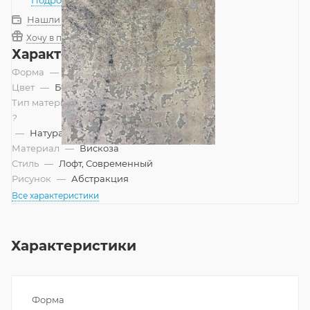
Нашли дешевле?
Хочу в подарок
Характеристики
Форма
—
Прямоугольник
Цвет
—
Бежевый
Тип материала
?
—
Натуральный
Материал
—
Вискоза
Стиль
—
Лофт, Современный
Рисунок
—
Абстракция
Все характеристики
Характеристики
Форма