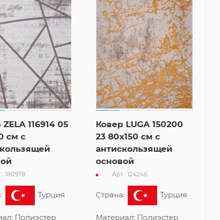
 ZELA 116914 05
Ковер LUGA 150200
0 см с
23 80x150 см с
скользящей
антискользящей
вой
основой
.: 180978
Арт.: 124246
:
Турция
Страна:
Турция
иал:
Полиэстер
Материал:
Полиэстер