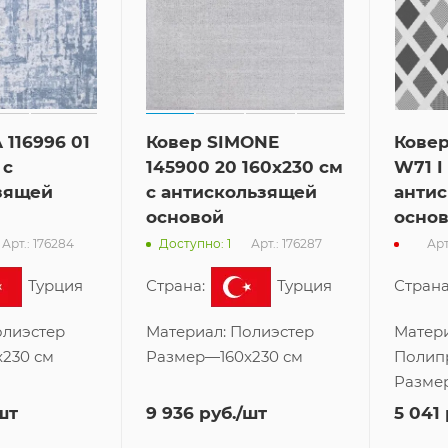
 116996 01
Ковер SIMONE
Ковер
 с
145900 20 160x230 см
W71 I
зящей
с антискользящей
анти
основой
осно
Арт.: 176284
Арт.: 176287
Арт
Доступно: 1
Турция
Страна:
Турция
Страна
лиэстер
Материал:
Полиэстер
Матери
x230 см
Размер
—
160x230 см
Полип
Разме
шт
9 936
руб.
/шт
5 041