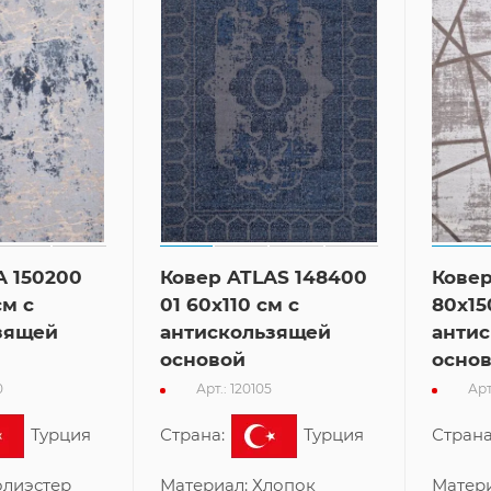
A 150200
Ковер ATLAS 148400
Ковер
см с
01 60x110 см с
80x15
зящей
антискользящей
анти
основой
осно
0
Арт.: 120105
Арт
Турция
Страна:
Турция
Страна
лиэстер
Материал:
Хлопок
Матер