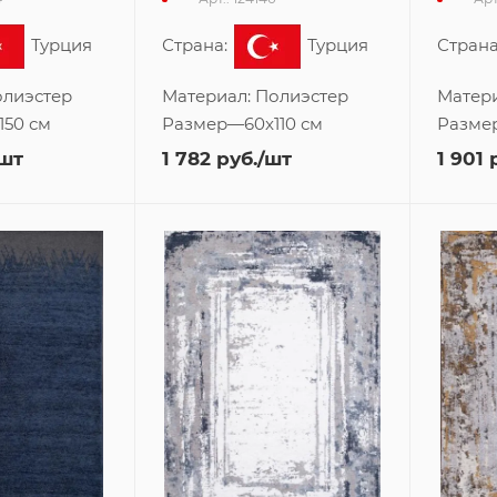
Турция
Страна:
Турция
Страна
лиэстер
Материал:
Полиэстер
Матер
150 см
Размер
—
60x110 см
Разме
/шт
1 782
руб.
/шт
1 901
р