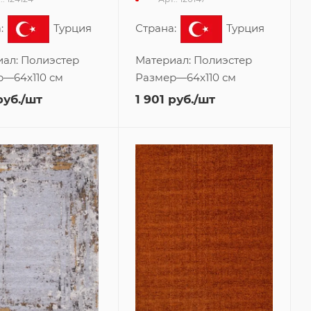
:
Турция
Страна:
Турция
иал:
Полиэстер
Материал:
Полиэстер
р
—
64x110 см
Размер
—
64x110 см
уб.
/шт
1 901
руб.
/шт