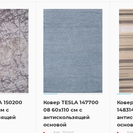
A 150200
Ковер TESLA 147700
Ковер
см с
08 60x110 см с
14831
зящей
антискользящей
анти
основой
осно
4
Арт.: 124140
Арт