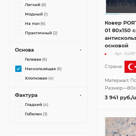
Легкий
(6)
Модный
(1)
Ковер POR
На пол
(6)
01 80x150 с
Практичный
(2)
антисколь
основой
Основа
Арт.: 124197
Гелевая
(6)
Страна:
Нескользящая
(6)
Хлопковая
(4)
Материал:
По
Размер
—
80x
Фактура
3 941
руб.
/
Гладкий
(4)
Гобелен
(3)