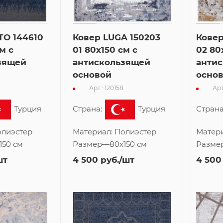
TO 144610
Ковер LUGA 150203
Ковер
м с
01 80x150 см с
02 80
зящей
антискользящей
анти
основой
осно
Арт.: 120158
Арт
Турция
Страна:
Турция
Страна
лиэстер
Материал:
Полиэстер
Матер
150 см
Размер
—
80x150 см
Разме
шт
4 500
руб.
/шт
4 500