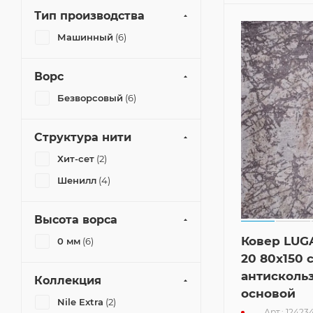
Тип производства
Машинный
(6)
Ворс
Безворсовый
(6)
Структура нити
Хит-сет
(2)
Шенилл
(4)
Высота ворса
Ковер LUG
0 мм
(6)
20 80x150 
антисколь
Коллекция
основой
Nile Extra
(2)
Арт.: 12423