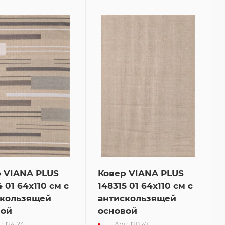
 VIANA PLUS
Ковер VIANA PLUS
4 01 64x110 см с
148315 01 64x110 см с
скользящей
антискользящей
вой
основой
.: 124124
Арт.: 120147