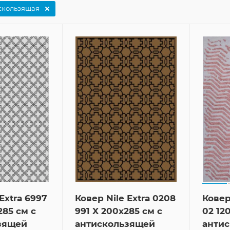
скользящая
Extra 6997
Ковер Nile Extra 0208
Ковер
285 см с
991 X 200x285 см с
02 12
зящей
антискользящей
анти