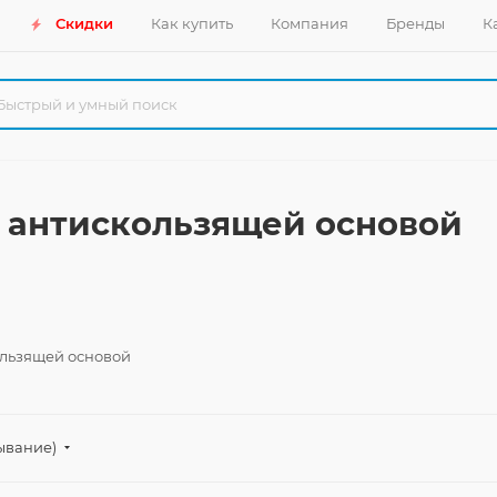
Скидки
Как купить
Компания
Бренды
К
 антискользящей основой
ользящей основой
ывание)