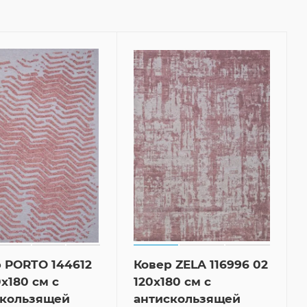
 PORTO 144612
Ковер ZELA 116996 02
0x180 см с
120x180 см с
скользящей
антискользящей