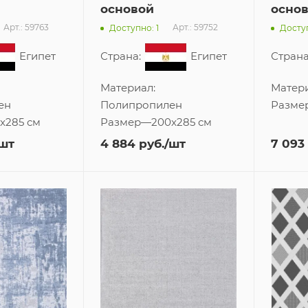
основой
осно
Арт.: 59763
Арт.: 59752
Доступно: 1
Доступ
Египет
Страна:
Египет
Страна
Материал:
Матер
ен
Полипропилен
Разме
x285 см
Размер
—
200x285 см
/шт
4 884
руб.
/шт
7 093