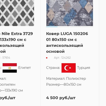
 Nile Extra 3729
Ковер LUGA 150206
 133x190 см с
01 80x150 см с
скользящей
антискользящей
вой
основой
.: 57614
Арт.: 124262
:
Египет
Страна:
Турция
ал:
Материал:
Полиэстер
ропилен
Размер
—
80x150 см
р
—
133x190 см
руб.
/шт
4 500
руб.
/шт