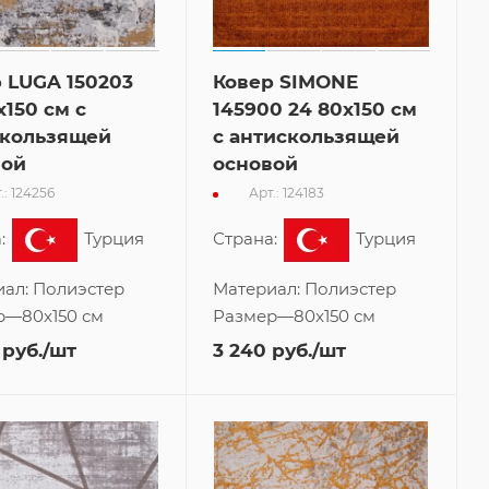
 LUGA 150203
Ковер SIMONE
x150 см с
145900 24 80x150 см
скользящей
с антискользящей
вой
основой
.: 124256
Арт.: 124183
:
Турция
Страна:
Турция
иал:
Полиэстер
Материал:
Полиэстер
р
—
80x150 см
Размер
—
80x150 см
руб.
/шт
3 240
руб.
/шт