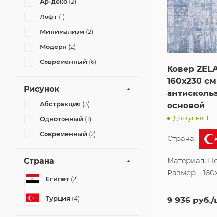
Ар-деко
(2)
Лофт
(1)
Минимализм
(2)
Модерн
(2)
Современный
(6)
Ковер ZELA
160x230 см
Рисунок
антисколь
Абстракция
(3)
основой
Доступно: 1
Однотонный
(1)
Современный
(2)
Страна:
Материал:
По
Страна
Размер
—
160
Египет
(2)
Турция
(4)
9 936
руб.
/