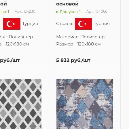
вой
основой
Арт.: 124230
Арт.: 124066
но: 1
Доступно: 1
:
Турция
Страна:
Турция
иал:
Полиэстер
Материал:
Полиэстер
р
—
120x180 см
Размер
—
120x180 см
руб.
/шт
5 832
руб.
/шт