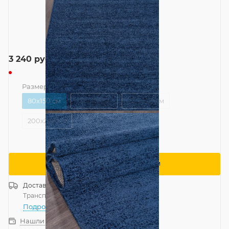
3 240
руб.
Размер
—
80x150 см
80x150 см
120x180 см
160x230 см
200x290 см
Сообщить о поступлении
Доставка
Россия
Транспортной компанией
—
бесплатно
Подробнее
Нашли дешевле?