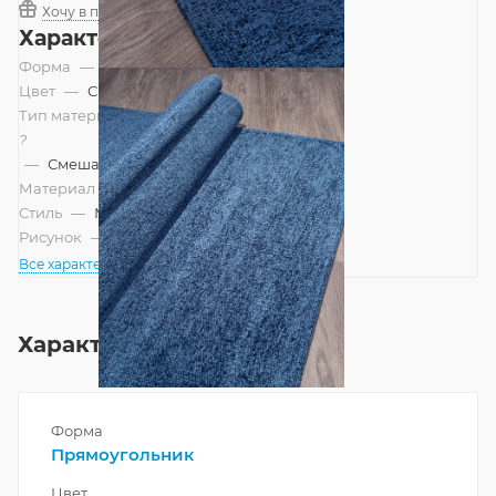
Хочу в подарок
Характеристики
Форма
—
Прямоугольник
Цвет
—
Синий
Тип материала
?
—
Смешанный
Материал
—
Полиэстер
Стиль
—
Минимализм, Современный
Рисунок
—
Однотонный
Все характеристики
Характеристики
Форма
Прямоугольник
Цвет