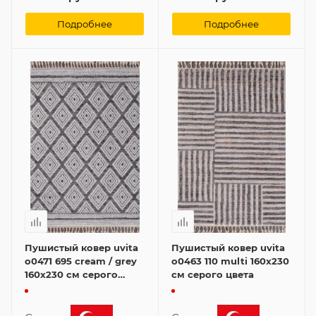
Подробнее
Подробнее
Пушистый ковер uvita
Пушистый ковер uvita
o0471 695 cream / grey
o0463 110 multi 160x230
160x230 см серого
см серого цвета
цвета