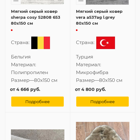
Мягкий серый ковер
Мягкий серый ковер
sherpa cosy 52808 653
vera a537ag l.grey
80x150 см
80x150 см
Страна:
Страна:
Бельгия
Турция
Материал:
Материал:
Полипропилен
Микрофибра
Размер
—
80x150 см
Размер
—
80x150 см
от
4 666 руб.
от
4 800 руб.
Подробнее
Подробнее