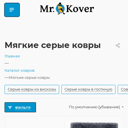
Мягкие серые ковры
Главная
—
Каталог ковров
—
Мягкие серые ковры
Серые ковры из вискозы
Серые ковры в гостиную
Сов
По умолчанию (убывание)
ФИЛЬТР