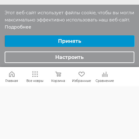
Этот веб-сайт использует файлы cookie, чтобы вы могли
Россия:
8 (800) 101-38-97
максимально эффективно использовать наш веб-сайт.
Москва:
8 (495) 196-00-06
Подробнее
Выберите настройки cookie
Отдел продаж:
info
@mr-kover.ru
Минимальные
Принять
Тех. поддержка:
support
@mr-kover.ru
Аналитические/Функциональные
Настроить
2022-2026 © Интернет магазин
MR-KOVER.RU
Авторские права защищены. Воспроизведение
Главная
Все ковры
Корзина
Избранные
Сравнение
материалов сайта без письменного разрешения
запрещено.