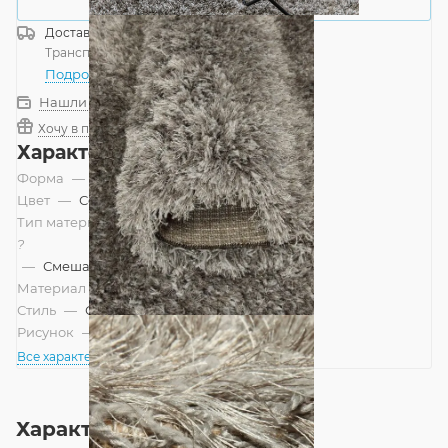
Купить в 1 клик
Доставка
Россия
Транспортной компанией
—
бесплатно
Подробнее
Нашли дешевле?
Хочу в подарок
Характеристики
Форма
—
Прямоугольник
Цвет
—
Серый
Тип материала
?
—
Смешанный
Материал
—
Полушерсть
Стиль
—
Современный, Шале
Рисунок
—
Однотонный
Все характеристики
Характеристики