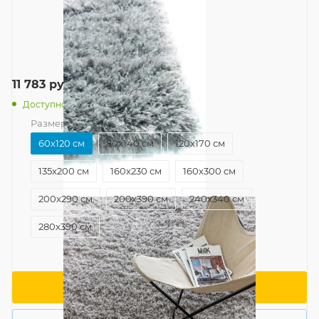
11 783
руб.
/шт
Доступно: 13
Размер
—
60x120 см
60x120 см
80x140 см
120x170 см
135x200 см
160x230 см
160x300 см
200x290 см
200x390 см
240x340 см
280x390 см
В корзину