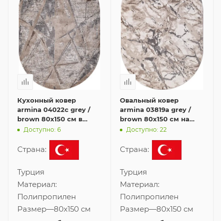
Кухонный ковер
Овальный ковер
armina 04022c grey /
armina 03819a grey /
brown 80x150 см в
brown 80x150 см на
форме овала
кухню
Доступно: 6
Доступно: 22
Страна:
Страна:
Турция
Турция
Материал:
Материал:
Полипропилен
Полипропилен
Размер
—
80x150 см
Размер
—
80x150 см