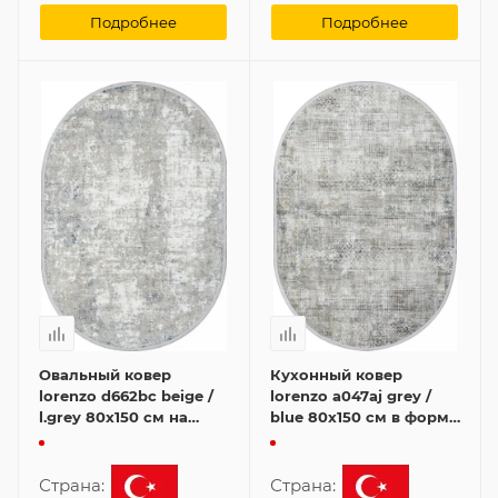
Подробнее
Подробнее
Овальный ковер
Кухонный ковер
lorenzo d662bc beige /
lorenzo a047aj grey /
l.grey 80x150 см на
blue 80x150 см в форме
кухню
овала
Страна:
Страна: