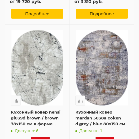
от
19 720 руб.
от
3 310 руб.
Подробнее
Подробнее
Кухонный ковер nensi
Кухонный ковер
gl039d brown / brown
mardan 5038a coken
78x150 см в форме
d.grey / blue 80x150 см
овала
в форме овала
Доступно: 6
Доступно: 1