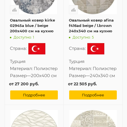
Овальный ковер kirke
Овальный ковер afina
02945a blue / beige
f416ad beige / l.brown
200x400 см на кухню
240x340 см на кухню
Доступно: 1
Доступно: 5
Страна:
Страна:
Турция
Турция
Материал:
Полиэстер
Материал:
Полиэстер
Размер
—
200x400 см
Размер
—
240x340 см
от
27 200 руб.
от
22 505 руб.
Подробнее
Подробнее