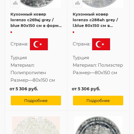
Кухонный ковер
Кухонный ковер
lorenzo c269aj grey /
lorenzo c288ah grey /
blue 80x150 см в форме
l.blue 80x150 см в
овала
форме овала
Страна:
Страна:
Турция
Турция
Материал:
Материал:
Полиэстер
Полипропилен
Размер
—
80x150 см
Размер
—
80x150 см
от
5 306 руб.
от
5 306 руб.
Подробнее
Подробнее