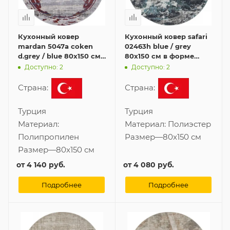
Кухонный ковер
Кухонный ковер safari
mardan 5047a coken
02463h blue / grey
d.grey / blue 80x150 см
80x150 см в форме
в форме овала
овала
Доступно: 2
Доступно: 2
Страна:
Страна:
Турция
Турция
Материал:
Материал:
Полиэстер
Полипропилен
Размер
—
80x150 см
Размер
—
80x150 см
от
4 140 руб.
от
4 080 руб.
Подробнее
Подробнее