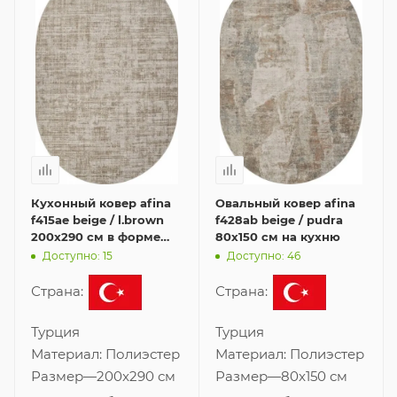
Кухонный ковер afina
Овальный ковер afina
f415ae beige / l.brown
f428ab beige / pudra
200x290 см в форме
80x150 см на кухню
овала
Доступно: 15
Доступно: 46
Страна:
Страна:
Турция
Турция
Материал:
Полиэстер
Материал:
Полиэстер
Размер
—
200x290 см
Размер
—
80x150 см