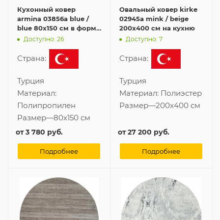
Кухонный ковер
Овальный ковер kirke
armina 03856a blue /
02945a mink / beige
blue 80x150 см в форме
200x400 см на кухню
овала
Доступно: 26
Доступно: 7
Страна:
Страна:
Турция
Турция
Материал:
Материал:
Полиэстер
Полипропилен
Размер
—
200x400 см
Размер
—
80x150 см
от
3 780 руб.
от
27 200 руб.
Подробнее
Подробнее