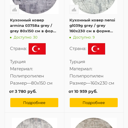
Кухонный ковер
Кухонный ковер nensi
armina 03758a grey /
gl039g grey / grey
grey 80x150 см в форме
160x230 см в форме
овала
овала
Доступно: 30
Доступно: 9
Страна:
Страна:
Турция
Турция
Материал:
Материал:
Полипропилен
Полипропилен
Размер
—
80x150 см
Размер
—
160x230 см
от
3 780 руб.
от
10 959 руб.
Подробнее
Подробнее