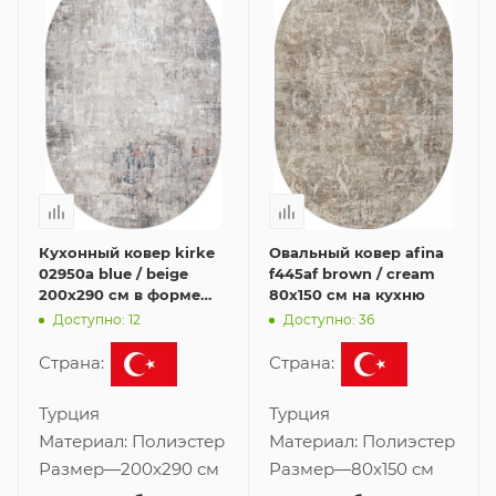
Кухонный ковер kirke
Овальный ковер afina
02950a blue / beige
f445af brown / cream
200x290 см в форме
80x150 см на кухню
овала
Доступно: 12
Доступно: 36
Страна:
Страна:
Турция
Турция
Материал:
Полиэстер
Материал:
Полиэстер
Размер
—
200x290 см
Размер
—
80x150 см