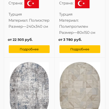
Страна:
Страна:
Турция
Турция
Материал:
Полиэстер
Материал:
Размер
—
240x340 см
Полипропилен
Размер
—
80x150 см
от
22 505 руб.
от
3 780 руб.
Подробнее
Подробнее