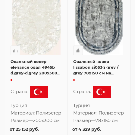
Овальный ковер
Овальный ковер
elegance овал 4945b
lissabon si053g grey /
d.grey-d.grey 200x300
grey 78x150 см на
см на кухню
кухню
Страна:
Страна:
Турция
Турция
Материал:
Полиэстер
Материал:
Полиэстер
Размер
—
200x300 см
Размер
—
78x150 см
от
25 152 руб.
от
4 329 руб.