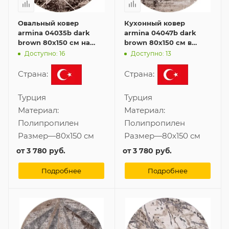
Овальный ковер
Кухонный ковер
armina 04035b dark
armina 04047b dark
brown 80x150 см на
brown 80x150 см в
кухню
форме овала
Доступно: 16
Доступно: 13
Страна:
Страна:
Турция
Турция
Материал:
Материал:
Полипропилен
Полипропилен
Размер
—
80x150 см
Размер
—
80x150 см
от
3 780 руб.
от
3 780 руб.
Подробнее
Подробнее