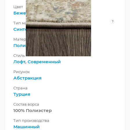
Цвет
Бежевый
?
Тип материала
Синтетический
Материал
Полиэстер
Стиль
Лофт
,
Современный
Рисунок
Абстракция
Страна
Турция
Состав ворса
100% Полиэстер
Тип производства
Машинный