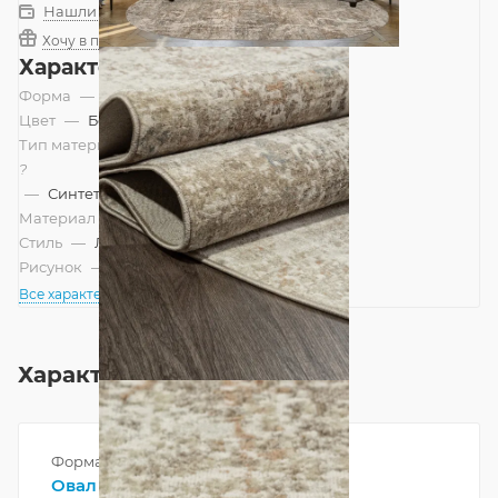
Нашли дешевле?
Хочу в подарок
Характеристики
Форма
—
Овал
Цвет
—
Бежевый
Тип материала
?
—
Синтетический
Материал
—
Полиэстер
Стиль
—
Лофт, Современный
Рисунок
—
Абстракция
Все характеристики
Характеристики
Форма
Овал