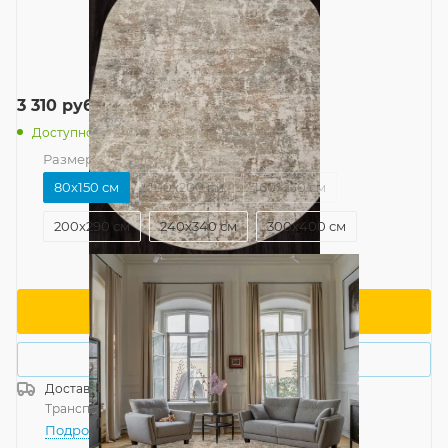
3 310
руб.
/шт
Доступно: 12
Размер
—
80x150 см
80x150 см
100x200 см
160x230 см
200x290 см
240x340 см
300x400 см
В корзину
Купить в 1 клик
Доставка
Россия
Транспортной компанией
—
бесплатно
Подробнее