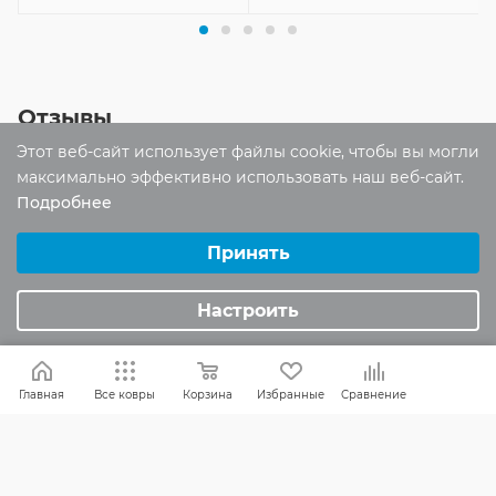
Отзывы
Этот веб-сайт использует файлы cookie, чтобы вы могли
Оставить отзыв
максимально эффективно использовать наш веб-сайт.
Подробнее
Выберите настройки cookie
Помогите другим пользователям с
Минимальные
Принять
выбором - будьте первым, кто поделится
Аналитические/Функциональные
своим мнением об этом товаре
Настроить
Главная
Все ковры
Корзина
Избранные
Сравнение
КАК ВЫБРАТЬ