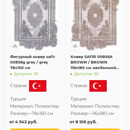
Фигурный ковер safir
Ковер SAFIR 00856A
00856g grey / grey
BROWN / BROWN
78x150 см
116x180 см необычной
формы
Доступно: 78
Доступно: 30
Страна:
Страна:
Турция
Турция
Материал:
Полиэстер
Материал:
Полиэстер
Размер
—
78x150 см
Размер
—
116x180 см
от
4 542 руб.
от
8 106 руб.