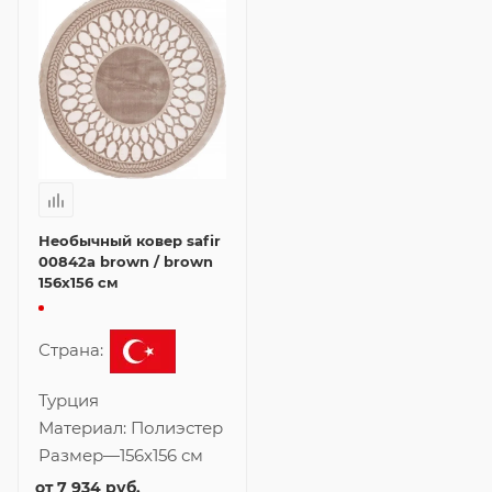
Необычный ковер safir
00842a brown / brown
156x156 см
Страна:
Турция
Материал:
Полиэстер
Размер
—
156x156 см
от
7 934 руб.