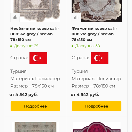
Необычный ковер safir
Фигурный ковер safir
00856c grey / brown
00857c grey / brown
78x150 см
78x150 см
Доступно: 29
Доступно: 58
Страна:
Страна:
Турция
Турция
Материал:
Полиэстер
Материал:
Полиэстер
Размер
—
78x150 см
Размер
—
78x150 см
от
4 542 руб.
от
4 542 руб.
Подробнее
Подробнее