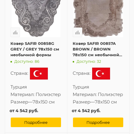
Ковер SAFIR 00858G
Ковер SAFIR 00857A
GREY / GREY 78x150 см
BROWN / BROWN
необычной формы
78x150 см необычной
формы
Доступно: 86
Доступно: 32
Страна:
Страна:
Турция
Турция
Материал:
Полиэстер
Материал:
Полиэстер
Размер
—
78x150 см
Размер
—
78x150 см
от
4 542 руб.
от
4 542 руб.
Подробнее
Подробнее