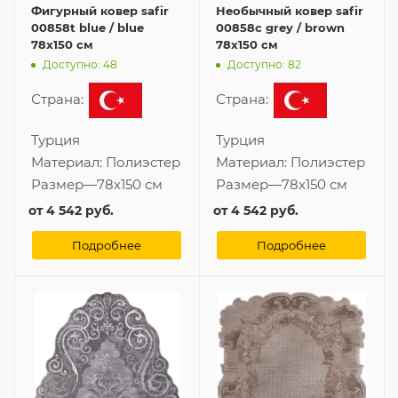
Фигурный ковер safir
Необычный ковер safir
00858t blue / blue
00858c grey / brown
78x150 см
78x150 см
Доступно: 48
Доступно: 82
Страна:
Страна:
Турция
Турция
Материал:
Полиэстер
Материал:
Полиэстер
Размер
—
78x150 см
Размер
—
78x150 см
от
4 542 руб.
от
4 542 руб.
Подробнее
Подробнее